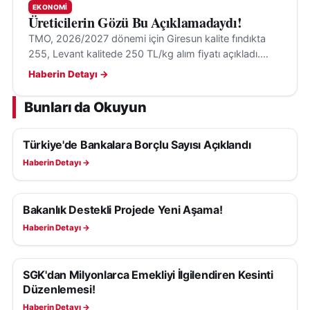
EKONOMI
bağlı serbest tüketici tesislerinin, teknik ve
Üreticilerin Gözü Bu Açıklamadaydı!
ekonomik uygunluk kararı sonrası dağıtım bölgesine
TMO, 2026/2027 dönemi için Giresun kalite fındıkta
255, Levant kalitede 250 TL/kg alım fiyatı açıkladı.
dâhil edilebilmesine imkân sağlandı. Lisans tadili ve
Alımlar 24 Ağustos'ta randevulu sistemle başlayacak.
mülkiyet devri Kurul kararıyla gerçekleştirilecek.
Haberin Detayı →
Bunları da Okuyun
Düzenleme, yayımlandığı tarih itibarıyla yürürlüğe
girerken, hükümlerinin EPDK Başkanı tarafından
Türkiye'de Bankalara Borçlu Sayısı Açıklandı
yürütüleceği açıklandı. Enerji piyasasında hem
EKONOMI
tüketici haklarının korunması hem de şeffaf ve
Haberin Detayı →
öngörülebilir bir hizmet yapısının oluşturulması
hedefleniyor.
Bakanlık Destekli Projede Yeni Aşama!
EKONOMI
Haberin Detayı →
SGK'dan Milyonlarca Emekliyi İlgilendiren Kesinti
EKONOMI
Düzenlemesi!
Haberin Detayı →