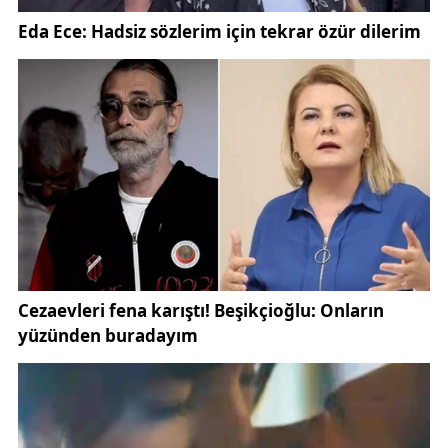
bedel 5 iş günü içinde iade edilecek.
Bağlantı bedelinin kredi kartıyla 6 aya kadar taksitli
ödenebilmesine imkân tanınırken, oluşacak
finansman maliyetlerinin tarifelere yansıtılmayacağı
hükme bağlandı.
Güvence bedeline ilişkin uygulamalar da yeniden
düzenlendi. Mekanik sayaç kullanan abonelerden
güvence bedeli alınabilecek. Bu bedel peşin ya da
kredi kartına en az 6 eşit taksitle ve vade farkı
olmaksızın ödenebilecek.
Öte yandan ön ödemeli sayaç kullanıcıları,
ibadethaneler, cemevleri,
Diyanet İşleri Başkanlığı
’na
bağlı Kur’an kursları, 5018 sayılı Kanun kapsamındaki
kamu idareleri (ticari tesisler hariç) ile sosyal yardım