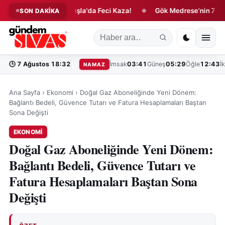
 Hazır!
Şarkışla'da Feci Kaza!
Gök Medrese’nin 755 Yıllı
SON DAKİKA
◆
◆
🕒
7 Ağustos 18:32
İmsak
03:41
Güneş
05:29
Öğle
12:43
İ
NAMAZ
Ana Sayfa
›
Ekonomi
›
Doğal Gaz Aboneliğinde Yeni Dönem:
Bağlantı Bedeli, Güvence Tutarı ve Fatura Hesaplamaları Baştan
Sona Değişti
EKONOMI
Doğal Gaz Aboneliğinde Yeni Dönem:
Bağlantı Bedeli, Güvence Tutarı ve
Fatura Hesaplamaları Baştan Sona
Değişti