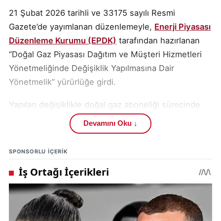
21 Şubat 2026 tarihli ve 33175 sayılı Resmi
Gazete’de yayımlanan düzenlemeyle,
Enerji Piyasası
Düzenleme Kurumu (EPDK)
tarafından hazırlanan
“Doğal Gaz Piyasası Dağıtım ve Müşteri Hizmetleri
Yönetmeliğinde Değişiklik Yapılmasına Dair
Yönetmelik” yürürlüğe girdi.
Yapılan değişiklikle doğal gaz aboneliği sürecinde
bağlantı bedeli, güvence bedeli, sayaç işlemleri,
Devamını Oku ↓
fatura okuma süreleri, kaçak kullanım tanımı,
sözleşme feshi ve acil müdahale hizmetleri gibi
SPONSORLU IÇERIK
birçok alanda yeni kurallar getirildi. Düzenlemenin
hukuki dayanağı da güncellenerek 4628 sayılı
Kanun ile 4646 sayılı Doğal Gaz Piyasası Kanunu
hükümleri esas alındı.