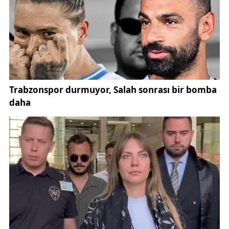
Yeni düzenleme ile abone bağlantı bedelinin tahsil
ve iade koşulları açık biçimde belirlendi. Buna göre
bağlantı bedeli, bağlantı anlaşması imzalanırken
yalnızca bir defaya mahsus tahsil edilecek.
Servis hattı imalatına başlanmışsa bu bedel iade
edilmeyecek. Ancak servis hattı yapımına henüz
başlanmamış olması halinde, abonenin başvurusu
üzerine bedel en geç 5 iş günü içinde iade edilecek.
Aynı adres için daha önce bağlantı bedeli alınmışsa
ikinci kez tahsilat yapılamayacak.
Ayrıca servis hattının, bağlantı bedelinin tahsilinden
itibaren en geç 30 gün içinde gaz arzına hazır hale
getirilmesi zorunlu olacak. Talep sahibinin onayıyla
bu süre 90 güne kadar uzatılabilecek. Gerekli
izinlerin alınamaması durumunda ise süre sonunda