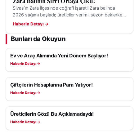
Zara Balının Sırrı Ortaya Çıktı!
Sivas’ın Zara ilçesinde coğrafi işaretli Zara balında
2026 sağımı başladı; üreticiler verimli sezon beklerken,
tescilli üretim için çağrı yapıldı.
Haberin Detayı →
Bunları da Okuyun
Ev ve Araç Alımında Yeni Dönem Başlıyor!
EKONOMI
Haberin Detayı →
Çiftçilerin Hesaplarına Para Yatıyor!
EKONOMI
Haberin Detayı →
Üreticilerin Gözü Bu Açıklamadaydı!
EKONOMI
Haberin Detayı →