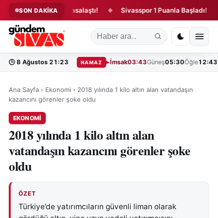
 kanun teklifi yasalaştı!
Sivasspor 1 Puanla Başladı!
“Bi
SON DAKİKA
◆
◆
🕒
8 Ağustos 21:23
İmsak
03:43
Güneş
05:30
Öğle
12:43
NAMAZ
Ana Sayfa
›
Ekonomi
›
2018 yılında 1 kilo altın alan vatandaşın
kazancını görenler şoke oldu
EKONOMI
2018 yılında 1 kilo altın alan
vatandaşın kazancını görenler şoke
oldu
ÖZET
Türkiye’de yatırımcıların güvenli liman olarak