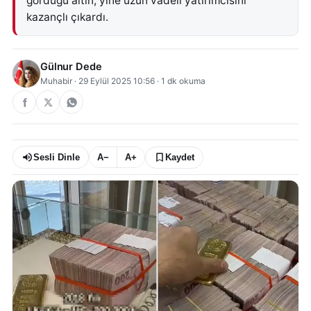
gördüğü altın, yine uzun vadeli yatırımcısını
kazançlı çıkardı.
Gülnur Dede
Muhabir
·
29 Eylül 2025 10:56
·
1
dk okuma
Sesli Dinle
A−
A+
Kaydet