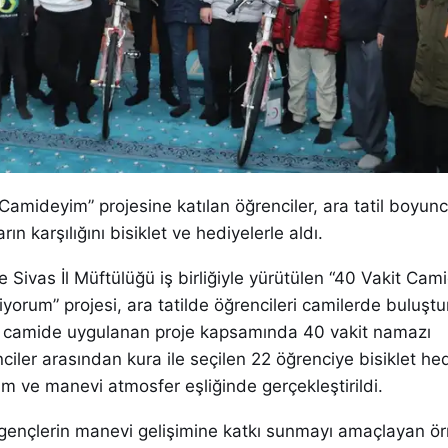
 Camideyim” projesine katılan öğrenciler, ara tatil boyun
arın karşılığını bisiklet ve hediyelerle aldı.
e Sivas İl Müftülüğü iş birliğiyle yürütülen “40 Vakit Cam
yorum” projesi, ara tatilde öğrencileri camilerde buluştu
1 camide uygulanan proje kapsamında 40 vakit namazı
ler arasından kura ile seçilen 22 öğrenciye bisiklet hed
ım ve manevi atmosfer eşliğinde gerçekleştirildi.
 gençlerin manevi gelişimine katkı sunmayı amaçlayan ör