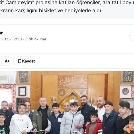
it Camideyim” projesine katılan öğrenciler, ara tatil boy
ikrarın karşılığını bisiklet ve hediyelerle aldı.
an
 2026 12:20
·
3
dk okuma
A+
Kaydet