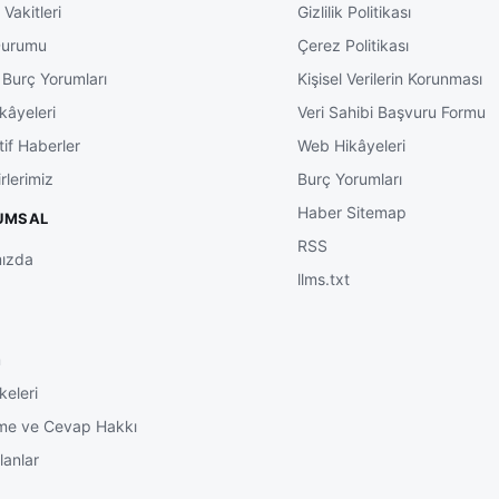
Vakitleri
Gizlilik Politikası
Durumu
Çerez Politikası
 Burç Yorumları
Kişisel Verilerin Korunması
kâyeleri
Veri Sahibi Başvuru Formu
tif Haberler
Web Hikâyeleri
rlerimiz
Burç Yorumları
Haber Sitemap
UMSAL
RSS
ızda
llms.txt
m
keleri
me ve Cevap Hakkı
lanlar