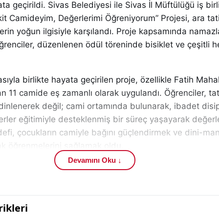
 geçirildi. Sivas Belediyesi ile Sivas İl Müftülüğü iş bir
t Camideyim, Değerlerimi Öğreniyorum” Projesi, ara tati
erin yoğun ilgisiyle karşılandı. Proje kapsamında namazl
ğrenciler, düzenlenen ödül töreninde bisiklet ve çeşitli h
sıyla birlikte hayata geçirilen proje, özellikle Fatih Mahal
 11 camide eş zamanlı olarak uygulandı. Öğrenciler, tat
inlenerek değil; cami ortamında bulunarak, ibadet disip
rler eğitimiyle desteklenmiş bir süreç yaşayarak değerl
defi, çocukların camiyle bağını güçlendirmek ve dini-ma
ak öğrenmelerini sağlamak oldu.
Devamını Oku ↓
ciler, ara tatil boyunca beş vakit namaza düzenli katıl
t namazı eksiksiz tamamlayan öğrenciler arasından her c
oplam 22 öğrenci, yapılan kura çekimi sonucunda bisikle
nun yanı sıra projeye katılan tüm öğrencilere çeşitli hediy