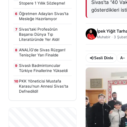
Sivas’ta “40 Vak
Stopere 1 Yıllık Sözleşme!
gösterdikleri ist
Öğretmen Adayları Sivas'ta
6
Mesleğe Hazırlanıyor
Sivas'taki Profesörün
7
İpek Yiğit Tarh
Başarısı Dünya Tıp
Muhabir
·
3 Şubat
Literatüründe Yer Aldı!
ANALİG'de Sivas Rüzgarı!
8
Tenisçiler Yarı Finalde
Sesli Dinle
A−
Sivaslı Badmintoncular
9
Türkiye Finallerine Yükseldi
PKK Yöneticisi Mustafa
10
Karasu'nun Annesi Sivas'ta
Defnedildi!