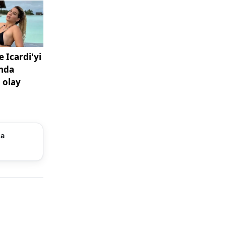
klı değil;
Vekili
vetiyle
geçen
şmaların,
i
ma
nışmasının
 ve
öneminde
e cami
uk sahibi,