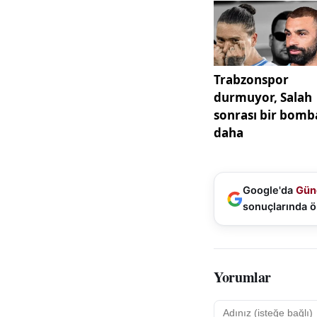
edilerek emekleri 
katılımı teşvik ede
Projenin finali ni
gerçekleştirildi. 
Mehmet Koç, din gör
başlayan program,
Törende konuşan 
başta din görevlil
çocukların hem din
Google'da
Gün
olduğunu vurgulay
sonuçlarında ö
toplumsal değerler
Programda söz alan
hedeflerini katılım
Yorumlar
çocuklarımızı cami
bilincini kazandır