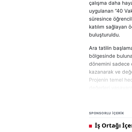
çalışma daha hayata
uygulanan “40 Vaki
süresince öğrencil
katılım sağlayan ö
buluşturuldu.
Ara tatilin başlama
bölgesinde bulunan
dönemini sadece d
kazanarak ve değe
Projenin temel he
değerleri yaşayar
Bu kapsamda öğren
gösterdi. 40 vaki
SPONSORLU IÇERIK
kişi olmak üzere t
ödüllendirildi. Bu