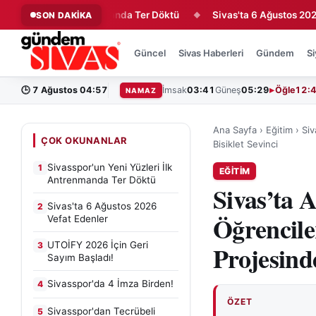
zleri İlk Antrenmanda Ter Döktü
Sivas'ta 6 Ağustos 2026 Vefat
SON DAKİKA
◆
Güncel
Sivas Haberleri
Gündem
Si
🕒
7 Ağustos 04:57
İmsak
03:41
Güneş
05:29
Öğle
12:
NAMAZ
Ana Sayfa
›
Eğitim
›
Siv
ÇOK OKUNANLAR
Bisiklet Sevinci
Sivasspor'un Yeni Yüzleri İlk
1
EĞITIM
Antrenmanda Ter Döktü
Sivas’ta 
Sivas'ta 6 Ağustos 2026
2
Öğrencile
Vefat Edenler
UTOİFY 2026 İçin Geri
3
Projesinde
Sayım Başladı!
Sivasspor'da 4 İmza Birden!
4
ÖZET
Sivasspor'dan Tecrübeli
5