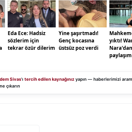
karşılıksız bırakılmadı. Bu yönüyle proje, sadece ödül oda
n ve kapsayıcı bir anlayışla yürütüldü.
teliğindeki ödül töreni, Sivas Gaziosmanpaşa Camii’nde
Programa Sivas Belediye Başkanı Dr. Adem Uzun, İl Müftü 
evlileri, öğrenciler ve aileleri katıldı. Kur’an-ı Kerim tila
 manevi atmosferiyle dikkat çekti.
Sivas Belediye Başkanı Dr. Adem Uzun, projede emeği 
eri olmak üzere tüm paydaşlara teşekkür etti. Bu tür çalı
i hem de ahlaki gelişimleri açısından son derece kıymetl
dem Sivas
'ı
tercih edilen kaynağınız
yapın — haberlerimizi ara
an Uzun, gençlerin küçük yaşlardan itibaren camiyle ta
ne çıkarın
in aktarımı açısından büyük önem taşıdığını ifade etti.
 İl Müftü Vekili Mehmet Koç ise projenin çıkış noktasını
cılarla paylaştı. Koç, “Bu proje ile amacımız, ara tatil d
de bir araya getirerek onlara dini değerleri sevdirmek v
mak” dedi. Projenin, devletine ve milletine bağlı, sorumlul