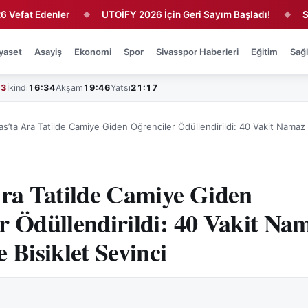
 Edenler
UTOİFY 2026 İçin Geri Sayım Başladı!
Sivasspo
◆
◆
yaset
Asayiş
Ekonomi
Spor
Sivasspor Haberleri
Eğitim
Sağl
43
İkindi
16:34
Akşam
19:46
Yatsı
21:17
as’ta Ara Tatilde Camiye Giden Öğrenciler Ödüllendirildi: 40 Vakit Namaz
Ara Tatilde Camiye Giden
r Ödüllendirildi: 40 Vakit Na
 Bisiklet Sevinci