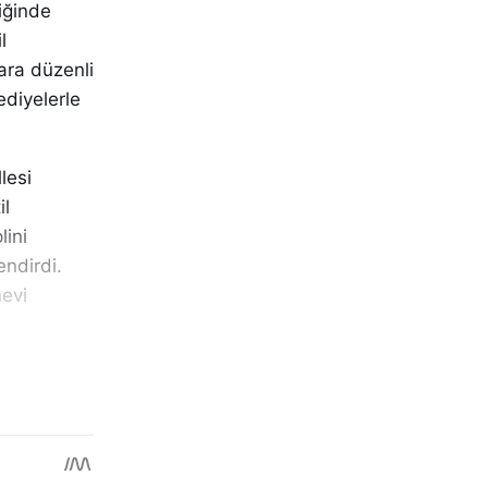
liğinde
l
ara düzenli
ediyelerle
lesi
il
lini
endirdi.
nevi
ım
amiden iki
tle
eler takdim