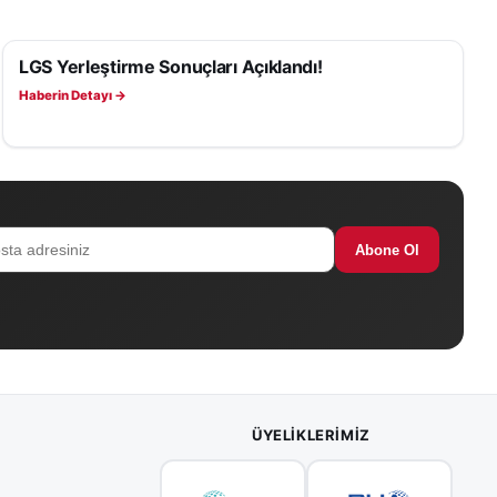
LGS Yerleştirme Sonuçları Açıklandı!
EĞITIM
Haberin Detayı →
Abone Ol
ÜYELIKLERIMIZ