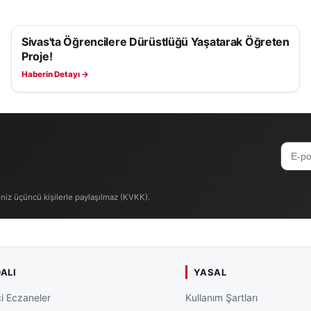
Sivas'ta Öğrencilere Dürüstlüğü Yaşatarak Öğreten
EĞITIM
Proje!
Haberin Detayı →
iniz üçüncü kişilerle paylaşılmaz (KVKK).
ALI
YASAL
i Eczaneler
Kullanım Şartları