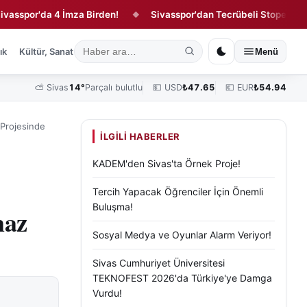
r'da 4 İmza Birden!
Sivasspor'dan Tecrübeli Stopere 1 Yıllık S
◆
ık
Kültür, Sanat ve Tarih
Yaşam
Sivas Vefat Edenler
Köşe Yazılar
Menü
⛅
Sivas
14°
Parçalı bulutlu
💵 USD
₺
47.65
💶 EUR
₺
54.94
 Projesinde
İLGILI HABERLER
KADEM'den Sivas'ta Örnek Proje!
Tercih Yapacak Öğrenciler İçin Önemli
Buluşma!
maz
Sosyal Medya ve Oyunlar Alarm Veriyor!
Sivas Cumhuriyet Üniversitesi
TEKNOFEST 2026'da Türkiye'ye Damga
Vurdu!