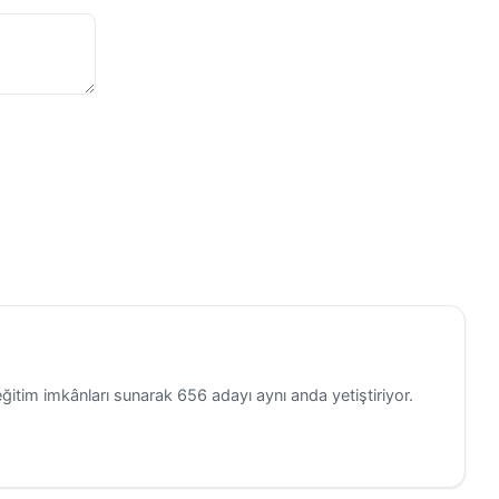
 desteğinin
k,
eğer
em de
 projeler]
 bir model
eniyor.
akdim
ğitim imkânları sunarak 656 adayı aynı anda yetiştiriyor.
nu ve
benzeri
ı