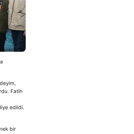
ca
ideyim,
rdu. Fatih
iye edildi.
nek bir