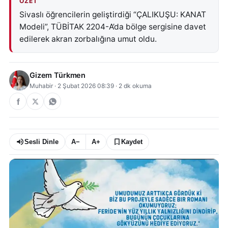
ÖZET
Sivaslı öğrencilerin geliştirdiği “ÇALIKUŞU: KANAT
Modeli”, TÜBİTAK 2204-A’da bölge sergisine davet
edilerek akran zorbalığına umut oldu.
Gizem Türkmen
Muhabir
·
2 Şubat 2026 08:39
·
2
dk okuma
Sesli Dinle
A−
A+
Kaydet