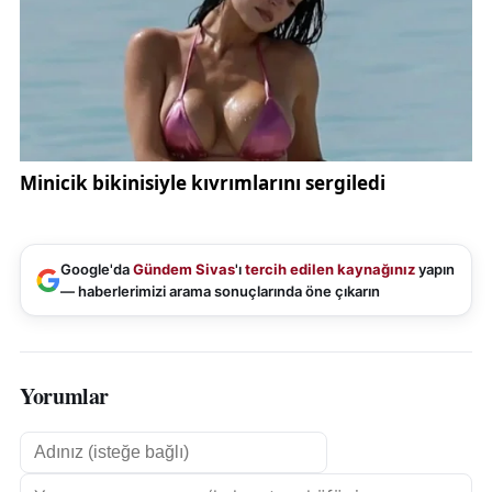
öğrenci ve öğretmenlerin vaka analizlerini çevrim içi
olarak incelemesine, geri bildirim almasına ve eğitim
materyallerine kolay erişmesine imkân tanıyor. Bu
yönüyle çalışma, eğitim haberleri ve Sivas gençlik
projeleri başlıkları altında yer alan yenilikçi
uygulamalar arasında öne çıkıyor.
Kayseri Bölge Sergisi’nde Sivas’ı temsil edecek ekip,
projenin yalnızca bir yarışma çalışması olarak
Google'da
Gündem Sivas
'ı
tercih edilen kaynağınız
yapın
kalmamasını hedefliyor. Danışman öğretmen
— haberlerimizi arama sonuçlarında öne çıkarın
Ayşegül Eldemir Kale, öğrencilerin edebiyatı bilimsel
yöntemlerle birleştirerek uygulanabilir bir eğitim
modeli ortaya koyduğunu belirterek, “Bu çalışma,
Yorumlar
okullarda zorbalıkla mücadelede kullanılabilecek
somut bir araç sunuyor. Amacımız bölge sergisinden
başarıyla dönerek Türkiye finallerine katılmak ve