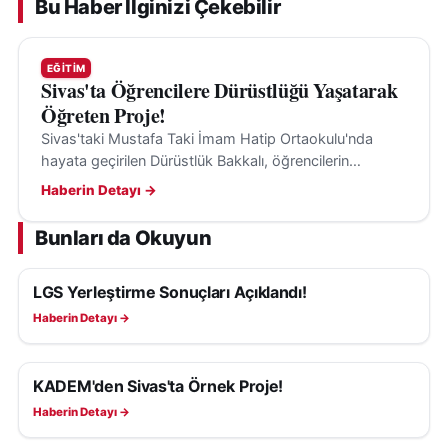
Bu Haber İlginizi Çekebilir
EĞITIM
Sivas'ta Öğrencilere Dürüstlüğü Yaşatarak
Öğreten Proje!
Sivas'taki Mustafa Taki İmam Hatip Ortaokulu'nda
hayata geçirilen Dürüstlük Bakkalı, öğrencilerin
dürüstlük ve sorumluluk bilincini geliştirmeyi amaçlıyor.
Haberin Detayı →
Bunları da Okuyun
LGS Yerleştirme Sonuçları Açıklandı!
EĞITIM
Haberin Detayı →
KADEM'den Sivas'ta Örnek Proje!
EĞITIM
Haberin Detayı →