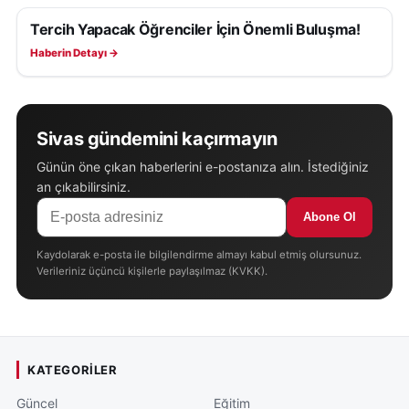
Tercih Yapacak Öğrenciler İçin Önemli Buluşma!
EĞITIM
Haberin Detayı →
Sivas gündemini kaçırmayın
Günün öne çıkan haberlerini e-postanıza alın. İstediğiniz
an çıkabilirsiniz.
Abone Ol
Kaydolarak e-posta ile bilgilendirme almayı kabul etmiş olursunuz.
Verileriniz üçüncü kişilerle paylaşılmaz (KVKK).
KATEGORILER
Güncel
Eğitim