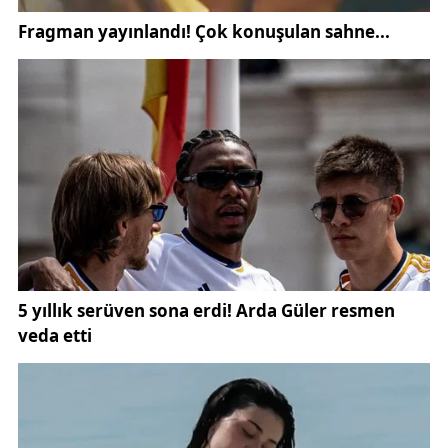
somut eğitim sorunlarıyla buluşturması açısından
dikkat çekiyor. Proje ekibi, edebi metinlerin doğru
yöntemlerle ele alındığında öğrencilerde empati ve
farkındalık oluşturma potansiyeline sahip olduğunu
vurguluyor.
“KANAT Modeli”nin en önemli bileşenlerinden biri,
öğrencilerin aktif katılımını hedefleyen
KANAT Vaka
Analiz Kartları
oldu. Bu kartlar, Feride’nin yaşadığı
olaylardan yola çıkarak hazırlanmış senaryolar
içeriyor ve öğrencilerin olaylara farklı bakış açılarıyla
yaklaşmasını sağlıyor. Kartlar sayesinde gençler,
zorbalık durumlarını tanıma, doğru tepki geliştirme
ve çözüm yolları üretme konusunda bilinçleniyor.
Proje kapsamında ayrıca interaktif bir web platformu
geliştirildi. Dijital ortamda sunulan bu platform,