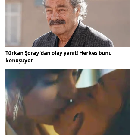
değil; toplumsal sorunlara duyarlılıklarını ve çözüm
üretme becerilerini de ortaya koyması bakımından
önem taşıyor. Eğitimciler tarafından uzun süredir
gündemde olan akran zorbalığına, edebiyat ve
bilişim temelli yenilikçi bir yaklaşım sunuluyor.
Projenin çıkış noktası, Türk edebiyatının klasik
eserlerinden
Çalıkuşu
. Öğrenciler, romandaki Feride
karakterinin karşılaştığı dışlanma, ötekileştirme ve
psikolojik baskı örneklerini günümüz eğitim
ortamlarında görülen akran zorbalığı ile
ilişkilendirerek kapsamlı bir analiz gerçekleştirdi.
Roman adeta bir “vaka laboratuvarı” gibi ele alındı;
karakterin yaşadıkları pedagojik ve psikolojik
çerçevede incelendi.
Bu yaklaşım, edebiyatın soyut anlatım gücünü