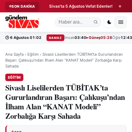
Hareketliliği!
Sivas'ta 5 Ağustos Vefat Edenler!
Tarım B
SON DAKİKA
◆
◆
🕒
6 Ağustos 01:02
İmsak
03:40
Güneş
05:28
Öğle
12:4
NAMAZ
Ana Sayfa
›
Eğitim
›
Sivaslı Liselilerden TÜBİTAK’ta Gururlandıran
Başarı: Çalıkuşu’ndan İlham Alan “KANAT Modeli” Zorbalığa Karşı
Sahada
EĞITIM
Sivaslı Liselilerden TÜBİTAK’ta
Gururlandıran Başarı: Çalıkuşu’ndan
İlham Alan “KANAT Modeli”
Zorbalığa Karşı Sahada