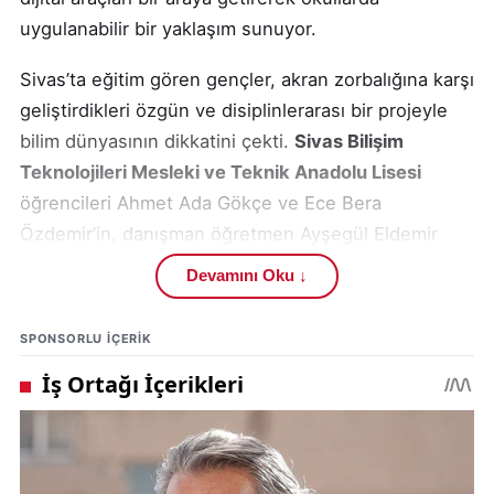
uygulanabilir bir yaklaşım sunuyor.
Sivas’ta eğitim gören gençler, akran zorbalığına karşı
geliştirdikleri özgün ve disiplinlerarası bir projeyle
bilim dünyasının dikkatini çekti.
Sivas Bilişim
Teknolojileri Mesleki ve Teknik Anadolu Lisesi
öğrencileri Ahmet Ada Gökçe ve Ece Bera
Özdemir’in, danışman öğretmen Ayşegül Eldemir
Kale rehberliğinde hazırladığı
“ÇALIKUŞU: KANAT
Devamını Oku ↓
Modeli”
,
TÜBİTAK
tarafından düzenlenen 2204-A
Lise Öğrencileri Araştırma Projeleri Yarışması’nda ön
SPONSORLU IÇERIK
değerlendirmeyi başarıyla geçti. Proje,
Kayseri
’de
düzenlenecek Bölge Sergisi’ne davet edilerek
Sivas’ı temsil etme hakkı kazandı.
Bu başarı, gençlerin sadece akademik yeterliliklerini