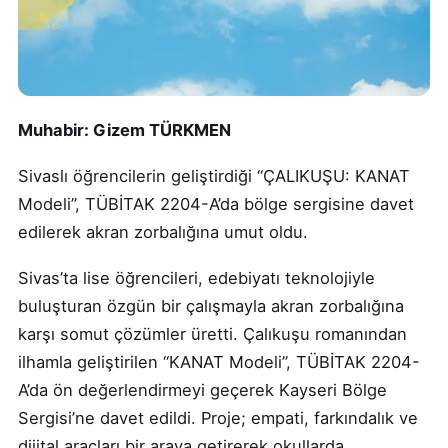
Muhabir: Gizem TÜRKMEN
Sivaslı öğrencilerin geliştirdiği “ÇALIKUŞU: KANAT
Modeli”, TÜBİTAK 2204-A’da bölge sergisine davet
edilerek akran zorbalığına umut oldu.
Sivas’ta lise öğrencileri, edebiyatı teknolojiyle
buluşturan özgün bir çalışmayla akran zorbalığına
karşı somut çözümler üretti. Çalıkuşu romanından
ilhamla geliştirilen “KANAT Modeli”, TÜBİTAK 2204-
A’da ön değerlendirmeyi geçerek Kayseri Bölge
Sergisi’ne davet edildi. Proje; empati, farkındalık ve
dijital araçları bir araya getirerek okullarda