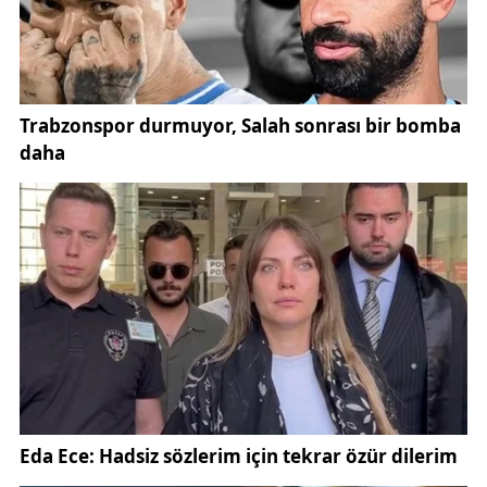
verilerini saklamaması ve kişiselleştirilmiş reklam
göstermemesi ile öne çıkıyor. “İzlenmeden” arama
yapmak isteyenler için en güvenilir alternatiflerden
biri.
Google ve YouTube’daki kısa süreli erişim sorunu,
milyonlarca kullanıcıya alternatif arama motorlarının
da var olduğunu hatırlattı. Kullanıcıların özellikle
gizlilik ve entegrasyon odaklı seçeneklere yöneldiği
gözlendi.