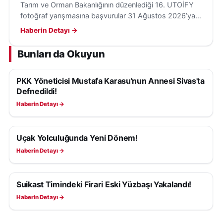
Tarım ve Orman Bakanlığının düzenlediği 16. UTOİFY
fotoğraf yarışmasına başvurular 31 Ağustos 2026’ya
kadar sürüyor; tarım, doğa ve insan temaları öne
Haberin Detayı →
çıkıyor.
Bunları da Okuyun
PKK Yöneticisi Mustafa Karasu'nun Annesi Sivas'ta
GÜNDEM
Defnedildi!
Haberin Detayı →
Uçak Yolculuğunda Yeni Dönem!
GÜNDEM
Haberin Detayı →
Suikast Timindeki Firari Eski Yüzbaşı Yakalandı!
GÜNDEM
Haberin Detayı →