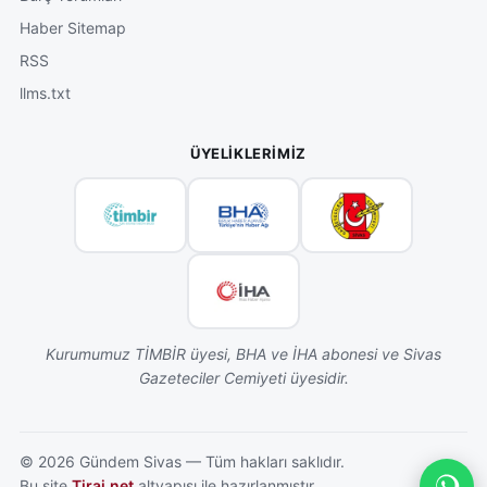
Haber Sitemap
RSS
llms.txt
ÜYELIKLERIMIZ
Kurumumuz TİMBİR üyesi, BHA ve İHA abonesi ve Sivas
Gazeteciler Cemiyeti üyesidir.
©
2026
Gündem Sivas — Tüm hakları saklıdır.
Bu site
Tiraj.net
altyapısı ile hazırlanmıştır.