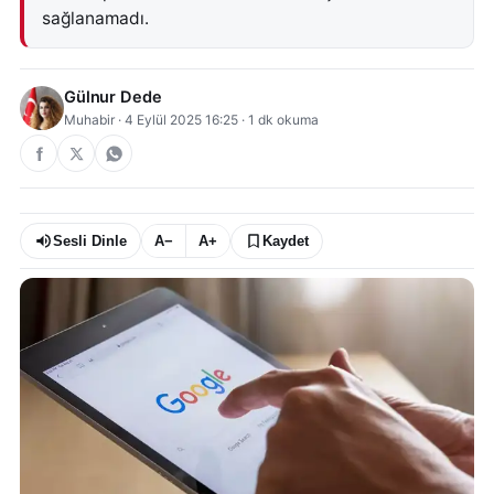
sağlanamadı.
Gülnur Dede
Muhabir
·
4 Eylül 2025 16:25
·
1
dk okuma
Sesli Dinle
A−
A+
Kaydet