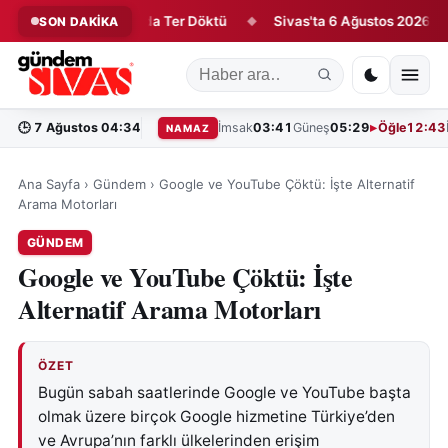
eri İlk Antrenmanda Ter Döktü
Sivas'ta 6 Ağustos 2026 Vefat E
SON DAKİKA
◆
🕒
7 Ağustos 04:34
İmsak
03:41
Güneş
05:29
Öğle
12:43
NAMAZ
Ana Sayfa
›
Gündem
›
Google ve YouTube Çöktü: İşte Alternatif
Arama Motorları
GÜNDEM
Google ve YouTube Çöktü: İşte
Alternatif Arama Motorları
ÖZET
Bugün sabah saatlerinde Google ve YouTube başta
olmak üzere birçok Google hizmetine Türkiye’den
ve Avrupa’nın farklı ülkelerinden erişim