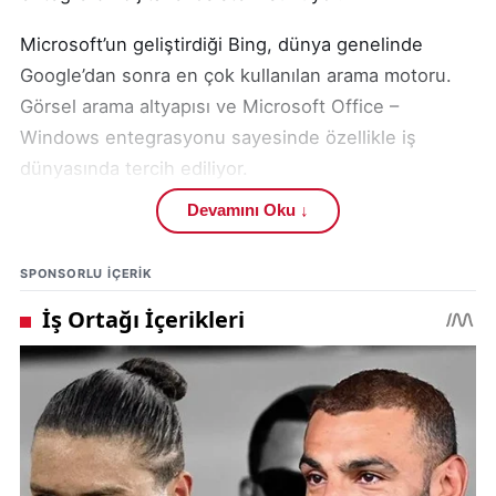
Microsoft’un geliştirdiği Bing, dünya genelinde
Google’dan sonra en çok kullanılan arama motoru.
Görsel arama altyapısı ve Microsoft Office –
Windows entegrasyonu sayesinde özellikle iş
dünyasında tercih ediliyor.
Devamını Oku ↓
Popülaritesi azalmış olsa da Yahoo, hâlâ sadık bir
kullanıcı kitlesine sahip. Özellikle Yahoo Mail
SPONSORLU IÇERIK
entegrasyonu , bazı kullanıcılar için hâlâ cazip bir
tercih.
Çin merkezli Baidu, yalnızca arama motoru değil;
yapay zekâ, haritalar, çeviri ve bulut teknolojileri ile
geniş bir teknoloji ekosistemine sahip.
Gizlilik odaklı arama motoru DuckDuckGo, kullanıcı