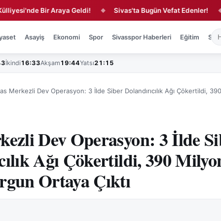
i'nde Bir Araya Geldi!
Sivas'ta Bugün Vefat Edenler!
Kır
◆
◆
yaset
Asayiş
Ekonomi
Spor
Sivasspor Haberleri
Eğitim
Sağl
43
İkindi
16:33
Akşam
19:44
Yatsı
21:15
as Merkezli Dev Operasyon: 3 İlde Siber Dolandırıcılık Ağı Çökertildi, 390
kezli Dev Operasyon: 3 İlde Si
cılık Ağı Çökertildi, 390 Milyo
rgun Ortaya Çıktı