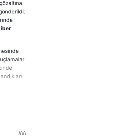
gözaltına
gönderildi.
rında
siber
nesinde
suçlamaları
cinde
andıkları
pan
Siber
,
enliğin üst
de
larak