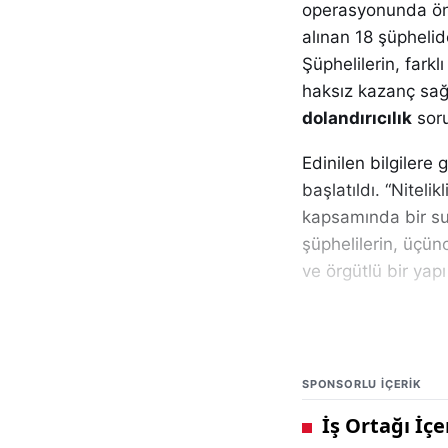
operasyonunda öne
alınan 18 şüphelid
Şüphelilerin, farkl
haksız kazanç sağl
dolandırıcılık
soru
Edinilen bilgilere
başlatıldı. “Niteli
kapsamında bir suç
şüphelilerin, üçün
ve örgütlü bir yapı
Soruşturma sürec
Suçlarla Mücade
İstihbarat Şube 
SPONSORLU IÇERIK
seviyede sağlanm
operasyona dahil e