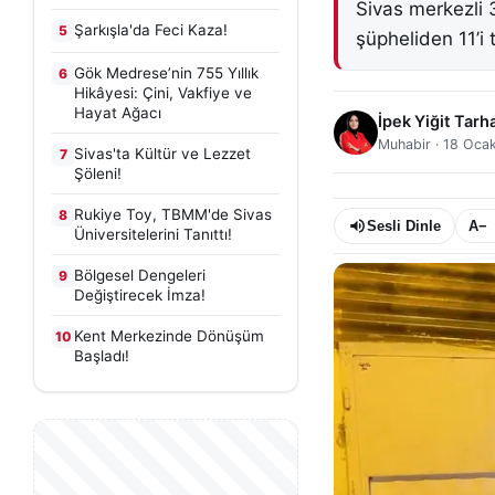
Sivas merkezli 
Şarkışla'da Feci Kaza!
5
şüpheliden 11’i 
Gök Medrese’nin 755 Yıllık
6
Hikâyesi: Çini, Vakfiye ve
Hayat Ağacı
İpek Yiğit Tarh
Muhabir
·
18 Ocak
Sivas'ta Kültür ve Lezzet
7
Şöleni!
Rukiye Toy, TBMM'de Sivas
8
Sesli Dinle
A−
Üniversitelerini Tanıttı!
Bölgesel Dengeleri
9
Değiştirecek İmza!
Kent Merkezinde Dönüşüm
10
Başladı!