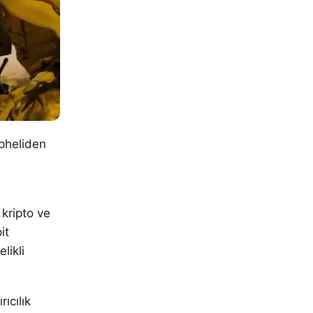
üpheliden
kripto ve
it
likli
ıcılık