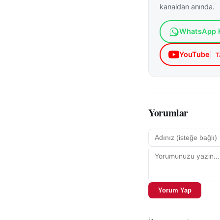
kararlılıkla sürdür
kanaldan anında.
Valiliği
(
https://w
WhatsApp K
(
https://www.egm
YouTube
Bu gelişmeyle ilgi
T
haberleri
kategoril
Yorumlar
Yorum Yap