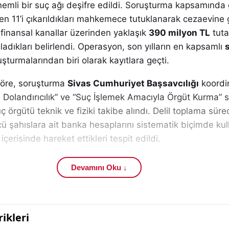
mli bir suç ağı deşifre edildi. Soruşturma kapsamında 
en 11’i çıkarıldıkları mahkemece tutuklanarak cezaevine 
ı finansal kanallar üzerinden yaklaşık
390 milyon TL
tuta
adıkları belirlendi. Operasyon, son yılların en kapsamlı
şturmalarından biri olarak kayıtlara geçti.
 göre, soruşturma
Sivas Cumhuriyet Başsavcılığı
koordi
kli Dolandırıcılık” ve “Suç İşlemek Amacıyla Örgüt Kurma” 
 örgütü teknik ve fiziki takibe alındı. Delil toplama süre
cü şahıslara ait banka hesaplarını sistematik biçimde kull
 içerisinde hareket ettikleri tespit edildi.
inde
Sivas İl Emniyet Müdürlüğü
bünyesinde görev ya
Devamını Oku ↓
le Şube Müdürlüğü
ekipleri aktif rol üstlendi. Operasyon
Müdürlüğü
ile koordineli şekilde planlandı. Sahadaki güv
ası amacıyla
Özel Harekât Şube Müdürlüğü
personeli 
dildi. Drone destekli çalışmalarla adresler eş zamanlı o