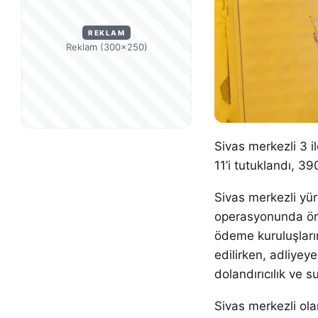
REKLAM
Reklam (300×250)
Sivas merkezli 3 
11’i tutuklandı, 39
Sivas merkezli yürü
operasyonunda örg
ödeme kuruluşların
edilirken, adliyeye
dolandırıcılık ve 
Sivas merkezli ola