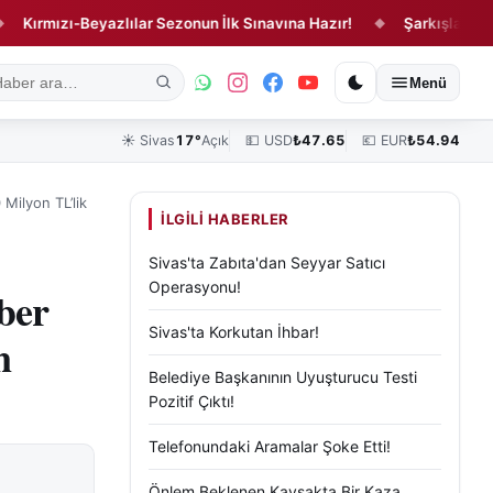
mızı-Beyazlılar Sezonun İlk Sınavına Hazır!
Şarkışla'da Feci Ka
◆
ık
Kültür, Sanat ve Tarih
Yaşam
Sivas Vefat Edenler
Köşe Yazılar
Menü
☀️
Sivas
17°
Açık
💵 USD
₺
47.65
💶 EUR
₺
54.94
 Milyon TL’lik
İLGILI HABERLER
Sivas'ta Zabıta'dan Seyyar Satıcı
Operasyonu!
ber
Sivas'ta Korkutan İhbar!
n
Belediye Başkanının Uyuşturucu Testi
Pozitif Çıktı!
Telefonundaki Aramalar Şoke Etti!
Önlem Beklenen Kavşakta Bir Kaza