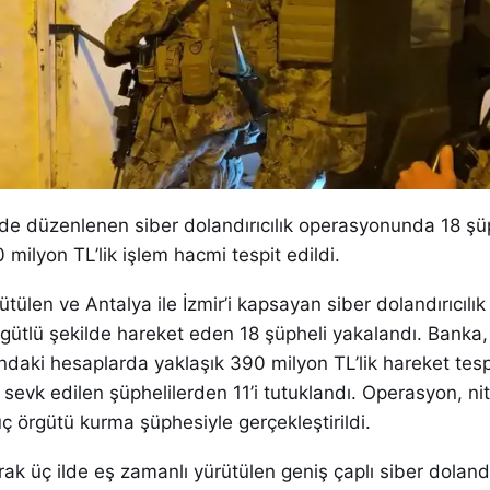
ilde düzenlenen siber dolandırıcılık operasyonunda 18 ş
0 milyon TL’lik işlem hacmi tespit edildi.
tülen ve Antalya ile İzmir’i kapsayan siber dolandırıcılık
ütlü şekilde hareket eden 18 şüpheli yakalandı. Banka, 
daki hesaplarda yaklaşık 390 milyon TL’lik hareket tesp
 sevk edilen şüphelilerden 11’i tutuklandı. Operasyon, nite
suç örgütü kurma şüphesiyle gerçekleştirildi.
rak üç ilde eş zamanlı yürütülen geniş çaplı siber dolandır