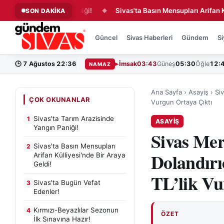
zisinde Yangın Paniği!
Sivas'ta Basın Mensupları Arifan Külliyes
SON DAKİKA
◆
Güncel
Sivas Haberleri
Gündem
Si
🕒
7 Ağustos 22:36
İmsak
03:43
Güneş
05:30
Öğle
12:
NAMAZ
Ana Sayfa
›
Asayiş
›
Siv
ÇOK OKUNANLAR
Vurgun Ortaya Çıktı
Sivas'ta Tarım Arazisinde
1
ASAYIŞ
Yangın Paniği!
Sivas Mer
Sivas'ta Basın Mensupları
2
Dolandırı
Arifan Külliyesi'nde Bir Araya
Geldi!
TL’lik Vu
Sivas'ta Bugün Vefat
3
Edenler!
Kırmızı-Beyazlılar Sezonun
4
ÖZET
İlk Sınavına Hazır!