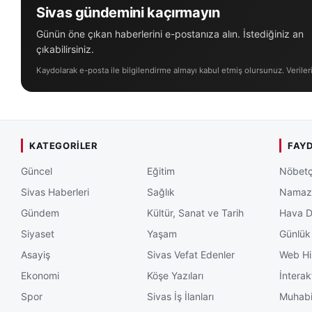
Sivas gündemini kaçırmayın
Günün öne çıkan haberlerini e-postanıza alın. İstediğiniz an
çıkabilirsiniz.
Kaydolarak e-posta ile bilgilendirme almayı kabul etmiş olursunuz. Veriler
KATEGORILER
FAYD
Güncel
Eğitim
Nöbetç
Sivas Haberleri
Sağlık
Namaz 
Gündem
Kültür, Sanat ve Tarih
Hava 
Siyaset
Yaşam
Günlük
Asayiş
Sivas Vefat Edenler
Web Hi
Ekonomi
Köşe Yazıları
İnterak
Spor
Sivas İş İlanları
Muhabi