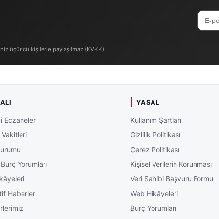
iniz üçüncü kişilerle paylaşılmaz (KVKK).
ALI
YASAL
i Eczaneler
Kullanım Şartları
Vakitleri
Gizlilik Politikası
Durumu
Çerez Politikası
 Burç Yorumları
Kişisel Verilerin Korunması
kâyeleri
Veri Sahibi Başvuru Formu
tif Haberler
Web Hikâyeleri
rlerimiz
Burç Yorumları