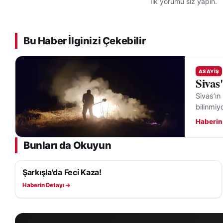
İlk yorumu siz yapın.
Bu Haber İlginizi Çekebilir
ASAYIŞ
Sivas
Sivas’ın
bilinmiy
Haberin
Bunları da Okuyun
Şarkışla'da Feci Kaza!
ASAYIŞ
Haberin Detayı →