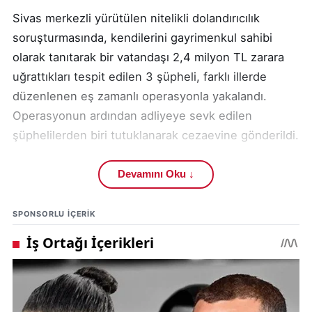
Sivas merkezli yürütülen nitelikli dolandırıcılık
soruşturmasında, kendilerini gayrimenkul sahibi
olarak tanıtarak bir vatandaşı 2,4 milyon TL zarara
uğrattıkları tespit edilen 3 şüpheli, farklı illerde
düzenlenen eş zamanlı operasyonla yakalandı.
Operasyonun ardından adliyeye sevk edilen
şüphelilerden biri tutuklanarak cezaevine gönderildi.
Soruşturma, Sivas Cumhuriyet Başsavcılığı
Devamını Oku ↓
koordinesinde yürütüldü. Çalışmalar, kamu düzeni
ve vatandaşların güvenliğini tehdit eden
SPONSORLU IÇERIK
(dolandırıcılık) olaylarına yönelik sürdürülen (asayiş)
uygulamalarının bir parçası olarak değerlendirildi.
Sürecin, ilgili adli makamların talimat ve
koordinasyonuyla ilerlediği bildirildi. Bu kapsamda
adli süreçlere ilişkin kurumsal bilgilere (T.C. Adalet