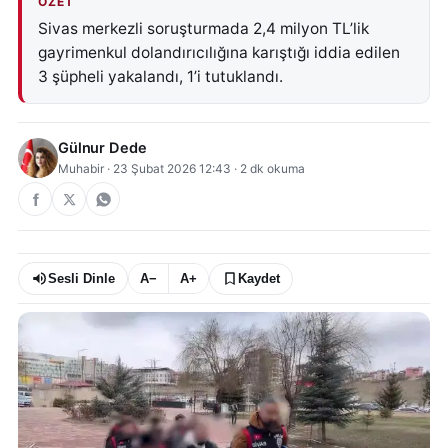
ÖZET
Sivas merkezli soruşturmada 2,4 milyon TL’lik
gayrimenkul dolandırıcılığına karıştığı iddia edilen
3 şüpheli yakalandı, 1’i tutuklandı.
Gülnur Dede
Muhabir
·
23 Şubat 2026 12:43
·
2
dk okuma
Sesli Dinle
A−
A+
Kaydet