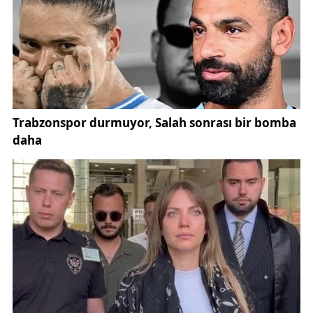
Bakanlığı) üzerinden erişilebiliyor.
Edinilen bilgilere göre asayiş ve istihbarat
birimlerince yürütülen teknik takipli, projeli çalışma
sonucunda; şüphelilerin kendilerini gayrimenkul
sahibi gibi tanıttıkları ve bu yöntemle bir
vatandaştan 2,4 milyon TL haksız kazanç elde
ettikleri belirlendi. Soruşturma dosyasında,
dolandırıcılık eyleminin planlı şekilde
gerçekleştirildiğine ilişkin bulgular üzerinde duruldu.
Yerel gündemi yakından takip eden okurlar için
(Sivas haberleri) başta olmak üzere benzer olaylara
ilişkin içerikler, ilgili kategorilerde kamuoyuna
düzenli olarak aktarılıyor.
Şüphelilerin tespit edilen adreslerine yönelik 17