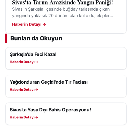
Sivas'ta Tarım Arazisinde Yangın Paniği!
Sivas’ın Şarkışla ilçesinde buğday tarlasında çıkan
yangında yaklaşık 20 dönüm alan kül oldu; ekipler
alevleri söndürdü. Nedeni bilinmiyor ve inceleme
Haberin Detayı →
başladı.
Bunları da Okuyun
Şarkışla'da Feci Kaza!
ASAYIŞ
Haberin Detayı →
Yağdonduran Geçidi'nde Tır Faciası
ASAYIŞ
Haberin Detayı →
Sivas'ta Yasa Dışı Bahis Operasyonu!
ASAYIŞ
Haberin Detayı →