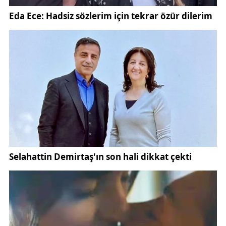
Şubat 2026 tarihinde Mersin ve İzmir illerinde eş
zamanlı operasyon düzenlendi. Operasyonda
M.Z.T., S.A. ve T.D. isimli 3 şüpheli yakalanarak
gözaltına alındı. Güvenlik birimlerinin yürüttüğü
operasyon sürecinin, (polis operasyonu) başlığı
altında değerlendirilebilecek kapsamlı saha
çalışmalarıyla desteklendiği kaydedildi.
Emniyet teşkilatının görev ve yetki alanlarına ilişkin
genel bilgilere (Emniyet Genel Müdürlüğü)
üzerinden ulaşılabiliyor.
Operasyon kapsamında adreslerde yapılan
aramalarda, dolandırıcılık olaylarında kullanıldığı
değerlendirilen çok sayıda materyal ele geçirildi.
Muhafaza altına alınan malzemelerin; 4 cep
telefonu, 1 bilgisayar, 4 SIM kart, 1 tablet, 2 hafıza