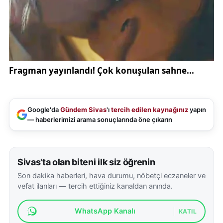
kartı ve 1 kayıt cihazı olduğu bildirildi. Ele geçirilen
dijital unsurların, soruşturmanın delil bütünlüğü
açısından incelemeye alınacağı değerlendirildi.
Bu tür olaylarda dijital izlerin önemine dikkat çeken
uzmanlar, şüpheli iletişim ve para transferi
süreçlerinin doğru şekilde kayıt altına alınmasının
soruşturma açısından kritik olabildiğini vurguluyor.
Google'da
Gündem Sivas
'ı
tercih edilen kaynağınız
yapın
Benzer içeriklere (güvenlik) ve (adli süreç)
— haberlerimizi arama sonuçlarında öne çıkarın
etiketlerinden de erişilebiliyor.
Gözaltına alınan şüpheliler, işlemlerinin ardından 19
Sivas'ta olan biteni ilk siz öğrenin
Şubat 2026 tarihinde adliyeye sevk edildi.
Son dakika haberleri, hava durumu, nöbetçi eczaneler ve
Şüphelilerden biri çıkarıldığı mahkemece
vefat ilanları — tercih ettiğiniz kanaldan anında.
tutuklanarak cezaevine gönderildi . Diğer
şüphelilerin adli işlemlerinin ise yürütülen
WhatsApp Kanalı
KATIL