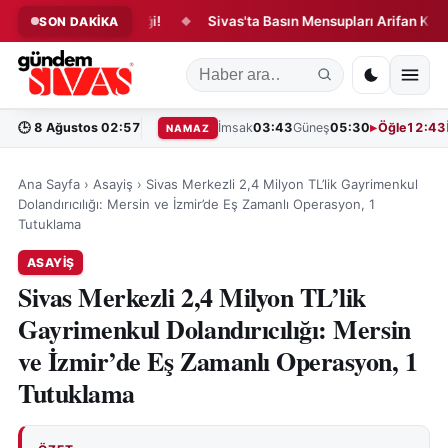
inde Yangın Paniği!
Sivas'ta Basın Mensupları Arifan Külliyesi'
SON DAKİKA
◆
🕒
8 Ağustos 02:57
İmsak
03:43
Güneş
05:30
Öğle
12:43
NAMAZ
Ana Sayfa
›
Asayiş
›
Sivas Merkezli 2,4 Milyon TL’lik Gayrimenkul
Dolandırıcılığı: Mersin ve İzmir’de Eş Zamanlı Operasyon, 1
Tutuklama
ASAYIŞ
Sivas Merkezli 2,4 Milyon TL’lik
Gayrimenkul Dolandırıcılığı: Mersin
ve İzmir’de Eş Zamanlı Operasyon, 1
Tutuklama