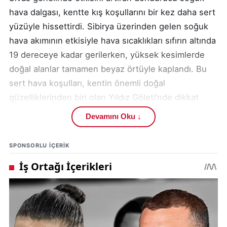
hava dalgası, kentte kış koşullarını bir kez daha sert
yüzüyle hissettirdi. Sibirya üzerinden gelen soğuk
hava akımının etkisiyle hava sıcaklıkları sıfırın altında
19 dereceye kadar gerilerken, yüksek kesimlerde
doğal alanlar tamamen beyaz örtüyle kaplandı. Bu
sert hava koşulları, kentin önemli doğal
güzelliklerinden biri olan Yıldız Göleti’nde dikkat
çekici bir tablo ortaya çıkardı.
Devamını Oku ↓
Kent merkezine yaklaşık 50 kilometre uzaklıkta
SPONSORLU IÇERIK
bulunan ve 2 bin 552 metre rakımlı Yıldız Dağı’nın
güney yamacında yer alan Yıldız Göleti, dondurucu
soğukların etkisiyle tamamen buz tuttu. Günlerdir
devam eden düşük sıcaklıklar nedeniyle göletin
yüzeyi baştan sona kalın bir buz tabakasıyla
kaplanırken, ortaya çıkan manzara doğaseverlerin