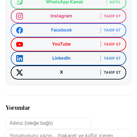
WhatsApp Kanalı
KATIL
çevresindeki kış manzaralarının bir süre daha devam
Instagram
TAKIP ET
etmesine neden olacağı belirtiliyor.
Facebook
TAKIP ET
YouTube
TAKIP ET
LinkedIn
TAKIP ET
X
TAKIP ET
Yorumlar