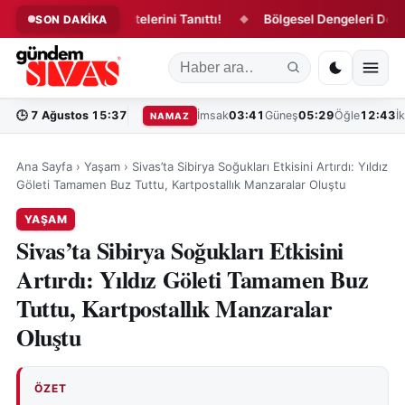
e Sivas Üniversitelerini Tanıttı!
Bölgesel Dengeleri Değiştire
SON DAKİKA
◆
🕒
7 Ağustos 15:37
İmsak
03:41
Güneş
05:29
Öğle
12:43
İ
NAMAZ
Ana Sayfa
›
Yaşam
›
Sivas’ta Sibirya Soğukları Etkisini Artırdı: Yıldız
Göleti Tamamen Buz Tuttu, Kartpostallık Manzaralar Oluştu
YAŞAM
Sivas’ta Sibirya Soğukları Etkisini
Artırdı: Yıldız Göleti Tamamen Buz
Tuttu, Kartpostallık Manzaralar
Oluştu
ÖZET