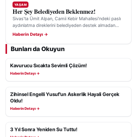
YAŞAM
Her Şey Belediyeden Beklenmez!
Sivas'ta Ümit Alpan, Camii Kebir Mahallesi'ndeki paslı
aydınlatma direklerini belediyeden destek almadan
kendi imkânlarıyla boyayarak gönüllü çalışmasıyla
Haberin Detayı →
örnek oldu.
Bunları da Okuyun
Kavurucu Sıcakta Sevimli Çözüm!
YAŞAM
Haberin Detayı →
Zihinsel Engelli Yusuf'un Askerlik Hayali Gerçek
YAŞAM
Oldu!
Haberin Detayı →
3 Yıl Sonra Yeniden Su Tuttu!
YAŞAM