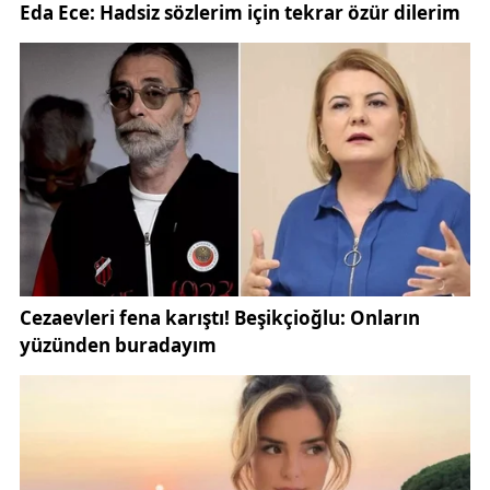
Kış aylarında özellikle [Yıldız Dağı] ve çevresi,
[Sivas’ta gezilecek yerler] arasında öne çıkan
noktalar arasında yer alıyor. Doğal yapısını büyük
ölçüde koruyan bölge, her yıl kış turizmi ve doğa
fotoğrafçılığıyla ilgilenen çok sayıda kişiyi ağırlıyor.
Yıldız Göleti’nin buz tutmuş hali, bölgeye gelen
ziyaretçilere adeta açık hava sergisi sunuyor. Gölet
çevresinde yürüyüş yapan doğaseverler, sessizliğin
ve kışın hakim olduğu atmosferin tadını çıkarırken,
fotoğraf tutkunları da gün doğumu ve gün batımı
saatlerinde oluşan ışık oyunlarını kadrajlarına almaya
çalışıyor.
Özellikle [Sivas kış manzaraları] ve [doğa
fotoğrafçılığı] ile ilgilenenler için Yıldız Göleti, bu