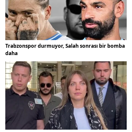
ve fotoğraf tutkunlarının ilgisini çekti.
Yıldız Göleti’nin buzla kaplanması, bölgenin kış
aylarında ne denli sert iklim koşullarına sahip
olduğunu bir kez daha gözler önüne serdi. Özellikle
gece saatlerinde etkisini artıran soğuklar, gölet
yüzeyinde neredeyse cam gibi bir buz tabakası
oluşmasına neden oldu.
Adını bulunduğu bölgeden alan Yıldız Göleti, Yıldız
Dağı ile bütünleşen kış manzarasıyla ziyaretçilere
eşsiz bir görsel şölen sunuyor. Karla kaplanan dağ
silueti ve buz tutmuş göletin oluşturduğu doğal
kompozisyon, kartpostalları aratmayan görüntüler
ortaya çıkardı. Bölgeye gelen ziyaretçiler, bu
manzaraları ölümsüzleştirmek için fotoğraf
makinelerine ve cep telefonlarına sarıldı.