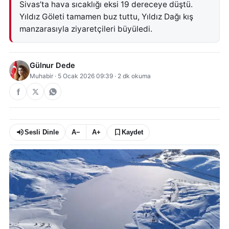
Sivas’ta hava sıcaklığı eksi 19 dereceye düştü.
Yıldız Göleti tamamen buz tuttu, Yıldız Dağı kış
manzarasıyla ziyaretçileri büyüledi.
Gülnur Dede
Muhabir
·
5 Ocak 2026 09:39
·
2
dk okuma
Sesli Dinle
A−
A+
Kaydet