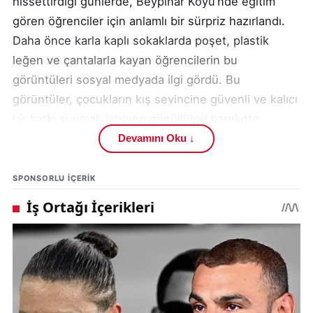
hissettirdiği günlerde, Beypınar Köyü’nde eğitim
gören öğrenciler için anlamlı bir sürpriz hazırlandı.
Daha önce karla kaplı sokaklarda poşet, plastik
leğen ve çantalarla kayan öğrencilerin bu
görüntüleri sosyal medyada ilgi gördü. Bu
görüntüler, çocukların kış sevincine güvenli ve kalıcı
bir katkı sunmak isteyen gönüllüleri harekete
geçirdi.
Devamını Oku ↓
Şehir merkezine yaklaşık 17 kilometre mesafede
SPONSORLU IÇERIK
bulunan Beypınar Köyü’nde öğrencilerin ders
aralarında karın tadını çıkarması, Sivas Turizm
Derneği Başkanı Hakan Bakar’ın dikkatini çekti. İş
insanı Emre Koç’un da desteğiyle köy okulundaki
çocuklara özel bir sürpriz hazırlanmasına karar
verildi. Kısa sürede yaklaşık 100 adet ahşap kızak
temin edilerek öğrenciler için hazır hale getirildi.