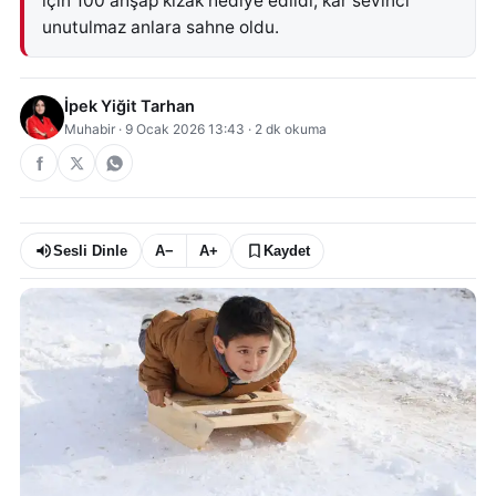
için 100 ahşap kızak hediye edildi, kar sevinci
unutulmaz anlara sahne oldu.
İpek Yiğit Tarhan
Muhabir
·
9 Ocak 2026 13:43
·
2
dk okuma
Sesli Dinle
A−
A+
Kaydet