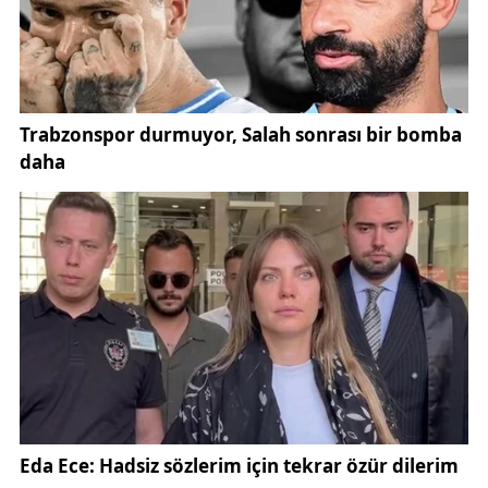
Hazırlanan sürpriz, Sivas Valisi Yılmaz Şimşek’in
katılımıyla gerçekleşti. Vali Şimşek, Beypınar
Köyü’nde bulunan Şehit Abdulkadir Koç İlk ve
Ortaokulu’nu ziyaret ederek öğrenciler, öğretmenler
ve okul yöneticileriyle bir araya geldi. Ziyaret
sırasında öğrencilerle yakından ilgilenen Vali
Şimşek, onların eğitim hayatları, başarıları ve
hayalleri hakkında sohbet etti.
Vali Şimşek, okulda elde edilen sportif ve akademik
başarıların da altını çizerek, öğrencilerin kazandığı
kupaların kendilerini gururlandırdığını ifade etti. Bu
başarıların karşılıksız kalmaması gerektiğini
vurgulayan Şimşek, ahşap kızakların bu düşüncenin
bir sonucu olarak hediye edildiğini belirtti.