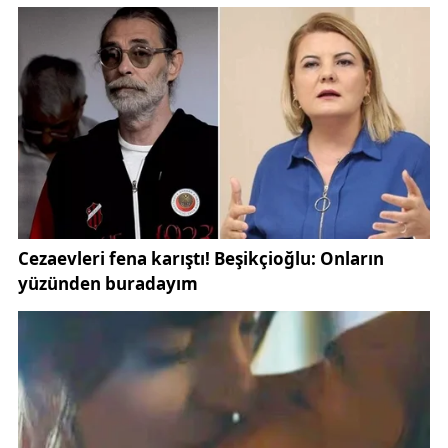
Ziyaret sırasında konuşan Sivas Valisi Yılmaz
Şimşek, sürecin nasıl başladığını şu sözlerle anlattı:
“Bu fikir, çocuklarımızı poşetle, çantayla ve leğenle
kayarken sosyal medyada görmemizle doğdu. O
görüntüler bizi buraya getirdi. İstedik ki onların
sevincine ortak olalım. Burada yaptığımız yalnızca
kızak dağıtmak değil; toplumsal dayanışmanın ve
birlikte hareket etmenin en güzel örneklerinden
birini sergilemek.”
Vali Şimşek ayrıca, kızakların temin edilmesinde
katkı sunan hayırseverlere ve sürece öncülük eden
dernek yöneticilerine teşekkür ederek, çocuklara
kızaklarını sağlıkla ve mutlulukla kullanmaları
temennisinde bulundu.