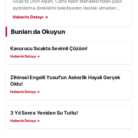
Sivas'ta Ümit Alpan, Camii Kebir Mahallesi'ndeki paslı
aydınlatma direklerini belediyeden destek almadan
kendi imkânlarıyla boyayarak gönüllü çalışmasıyla
Haberin Detayı →
örnek oldu.
Bunları da Okuyun
Kavurucu Sıcakta Sevimli Çözüm!
YAŞAM
Haberin Detayı →
Zihinsel Engelli Yusuf'un Askerlik Hayali Gerçek
YAŞAM
Oldu!
Haberin Detayı →
3 Yıl Sonra Yeniden Su Tuttu!
YAŞAM
Haberin Detayı →