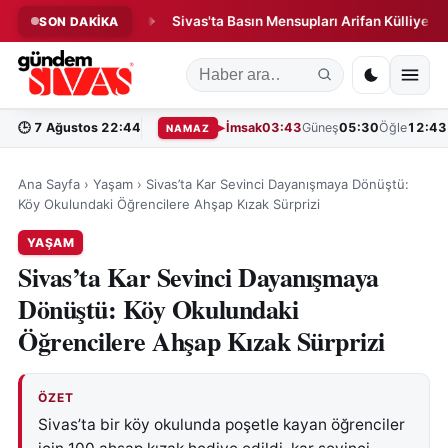
Yangın Paniği!
Sivas'ta Basın Mensupları Arifan Külliyesi'nde Bi
SON DAKİKA
◆
🕒
7 Ağustos 22:44
İmsak
03:43
Güneş
05:30
Öğle
12:43
NAMAZ
Ana Sayfa
›
Yaşam
›
Sivas’ta Kar Sevinci Dayanışmaya Dönüştü:
Köy Okulundaki Öğrencilere Ahşap Kızak Sürprizi
YAŞAM
Sivas’ta Kar Sevinci Dayanışmaya
Dönüştü: Köy Okulundaki
Öğrencilere Ahşap Kızak Sürprizi
ÖZET
Sivas’ta bir köy okulunda poşetle kayan öğrenciler