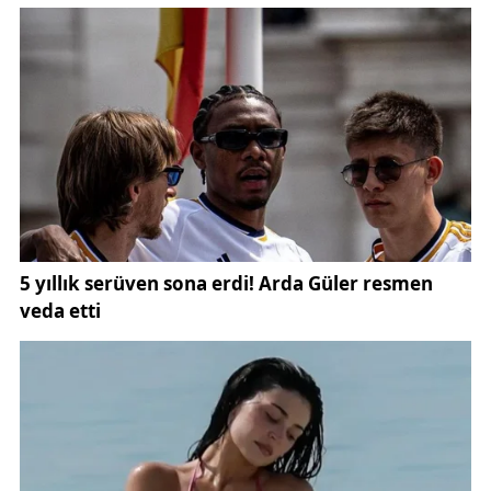
doğadaki bu zorunlu hareketliliğin somut bir örneği
olarak değerlendiriliyor. Benzer olaylar, bölgedeki
[yaban hayatı] ve [Sivas haberleri] başlıkları altında
daha önce de gündeme gelmişti.
Olayla ilgili değerlendirmede bulunan Kılıçköy
Muhtarı Temur Kılıç, kamera sisteminin
beklenenden çok daha farklı bir işlev gördüğünü
belirtti. Kılıç,
“Gurbette yaşayan köylülerimizin köy hasretini
azaltmak için bu kameraları kurduk. Ancak kameralar
sayesinde doğanın gerçeği de tüm çıplaklığıyla
gözler önüne serildi. Görüntüleri izleyen
hemşehrilerimiz, vaşağın tavşanı nasıl avladığına
birebir şahit oldu”