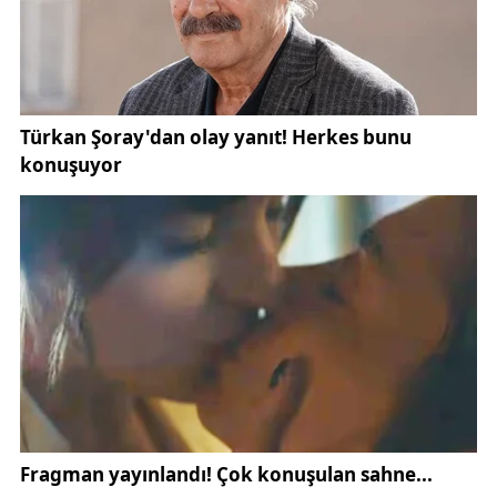
sahnesini kayıt altına aldı.
Görüntülerde, bir süre köy çevresinde dolaşan
vaşağın dikkatli hareketlerle ilerlediği görülüyor.
Karla kaplı zeminde sessizce ilerleyen vaşak, aniden
ortaya çıkan yaban tavşanını fark ediyor. Kısa süren
kovalamacanın ardından vaşak, tavşanı avlayarak
doğadaki avcı–av dengisini net bir şekilde ortaya
koyuyor. Bu anların tamamı, köydeki kameralar
tarafından saniye saniye kaydedildi.
Uzmanlara göre sert kış koşulları ve kar kalınlığının
artması, yaban hayvanlarının doğal yaşam
alanlarında yiyecek bulmasını zorlaştırıyor. Bu
durum, vaşak gibi yırtıcı türlerin zaman zaman
köylere ve yerleşim alanlarına yaklaşmasına neden
olabiliyor. Kılıçköy’de kaydedilen bu görüntüler de,