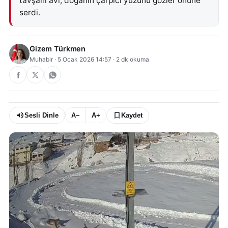
tavşanı avı, doğanın çarpıcı yüzünü gözler önüne
serdi.
Gizem Türkmen
Muhabir
·
5 Ocak 2026 14:57
·
2
dk okuma
Sesli Dinle
A−
A+
Kaydet