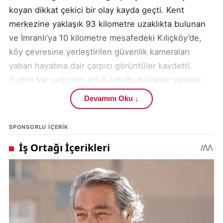
koyan dikkat çekici bir olay kayda geçti. Kent
merkezine yaklaşık 93 kilometre uzaklıkta bulunan
ve İmranlı’ya 10 kilometre mesafedeki Kılıçköy’de,
köy çevresine yerleştirilen güvenlik kameraları
yaban hayatına dair çarpıcı görüntüler kaydetti.
Yoğun kar yağışının etkili olduğu bölgede yiyecek
bulmakta zorlandığı düşünülen bir vaşak, köy
Devamını Oku ↓
sınırları içerisinde görüntülendi.
SPONSORLU IÇERIK
Kılıçköy Muhtarı Temur Kılıç’ın girişimiyle hayata
geçirilen kamera sistemi, esasen gurbette yaşayan
köylülerin memleket hasretini bir nebze olsun
gidermek amacıyla kuruldu. Köyün belirli noktalarına
yerleştirilen kameralar sayesinde hem günlük yaşam
hem de doğa olayları uzaktan takip edilebiliyor.
Ancak bu kez kameralar, beklenmedik bir av