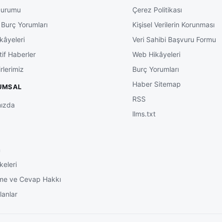
Durumu
Çerez Politikası
 Burç Yorumları
Kişisel Verilerin Korunması
kâyeleri
Veri Sahibi Başvuru Formu
tif Haberler
Web Hikâyeleri
rlerimiz
Burç Yorumları
Haber Sitemap
UMSAL
RSS
ızda
llms.txt
m
keleri
me ve Cevap Hakkı
lanlar