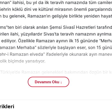
nan” ilahisi, bu yıl da ilk teravih namazında tüm camile
hrin köklü dini ve kültürel mirasının önemli parçalarında
n bu gelenek, Ramazan’ın gelişiyle birlikte yeniden haya
s”ten biri olarak anılan Şemsi Sivasî Hazretleri tarafı
rilen ilahi, yüzyıllardır Sivas’ta teravih namazının ayrılma
a ediliyor. Özellikle Ramazan ayının ilk 15 gününde “Mer
amazan Merhaba” sözleriyle başlayan eser, son 15 gün
şehr-i Ramazan elveda” ifadeleriyle okunarak ayın manev
lik biçimde yansıtıyor.
 Türkiye’de Ramazan gelenekleri bakımından özgün bir
Şehirdeki tüm camilerde eş zamanlı olarak yankılanan ila
Devamını Oku ↓
te hem de bu atmosfere tanıklık eden ziyaretçilere deri
unuyor.
 şekilde camilerde yankılanıyor: