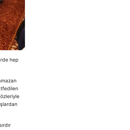
lerde hep
 Ramazan
tfedilen
özleriyle
aşlardan
ırdır