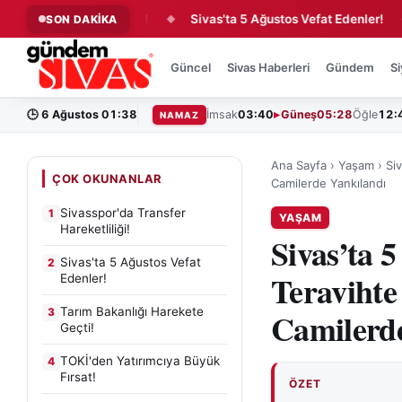
nsfer Hareketliliği!
Sivas'ta 5 Ağustos Vefat Edenler!
Ta
SON DAKİKA
◆
◆
Güncel
Sivas Haberleri
Gündem
Si
🕒
6 Ağustos 01:38
İmsak
03:40
Güneş
05:28
Öğle
12:
NAMAZ
Ana Sayfa
›
Yaşam
›
Si
ÇOK OKUNANLAR
Camilerde Yankılandı
Sivasspor'da Transfer
1
YAŞAM
Hareketliliği!
Sivas’ta 
Sivas'ta 5 Ağustos Vefat
2
Teravihte
Edenler!
Tarım Bakanlığı Harekete
3
Camilerd
Geçti!
TOKİ'den Yatırımcıya Büyük
4
Fırsat!
ÖZET