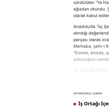
sürdürülen “Ya Han
ağızdan okundu. Şe
olarak kabul edile
Anadolu’da “üç Şem
alındığı değerlendi
parçası olarak icr
Merhaba, şehr-i R
“Elveda, elveda, 
yolculuğunu sembo
Bu yönüyle Sivas,
sahip bulunuyor. 
ibadet eden cemaa
manevi tecrübe s
SPONSORLU IÇERIK
İlahinin sözleri şu