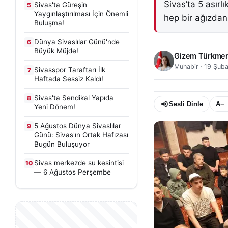
Sivas’ta 5 asırl
Sivas'ta Güreşin
5
Yaygınlaştırılması İçin Önemli
hep bir ağızda
Buluşma!
Dünya Sivaslılar Günü'nde
6
Büyük Müjde!
Gizem Türkme
Muhabir
·
19 Şuba
Sivasspor Taraftarı İlk
7
Haftada Sessiz Kaldı!
Sivas'ta Sendikal Yapıda
8
Sesli Dinle
A−
Yeni Dönem!
5 Ağustos Dünya Sivaslılar
9
Günü: Sivas'ın Ortak Hafızası
Bugün Buluşuyor
Sivas merkezde su kesintisi
10
— 6 Ağustos Perşembe