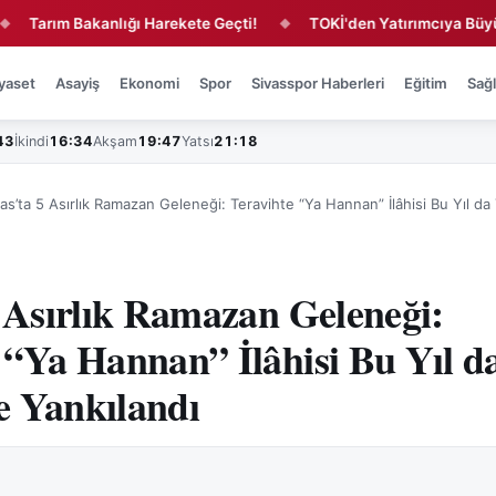
rım Bakanlığı Harekete Geçti!
TOKİ'den Yatırımcıya Büyük Fırsa
◆
yaset
Asayiş
Ekonomi
Spor
Sivasspor Haberleri
Eğitim
Sağl
43
İkindi
16:34
Akşam
19:47
Yatsı
21:18
vas’ta 5 Asırlık Ramazan Geleneği: Teravihte “Ya Hannan” İlâhisi Bu Yıl d
5 Asırlık Ramazan Geleneği:
 “Ya Hannan” İlâhisi Bu Yıl 
e Yankılandı