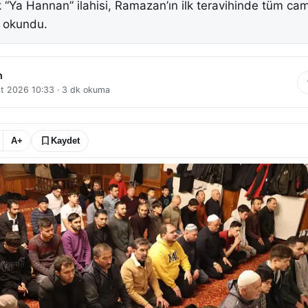
ık “Ya Hannan” ilahisi, Ramazan’ın ilk teravihinde tüm ca
n okundu.
n
t 2026 10:33
·
3
dk okuma
A+
Kaydet