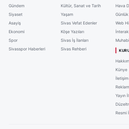
Gündem
Kültür, Sanat ve Tarih
Hava 
Siyaset
Yaşam
Günlük
Asayiş
Sivas Vefat Edenler
Web Hi
Ekonomi
Köşe Yazıları
İnterak
Spor
Sivas İş İlanları
Muhabi
Sivasspor Haberleri
Sivas Rehberi
KUR
Hakkım
Künye
İletişim
Rekla
Yayın İl
Düzelt
Resmi İ