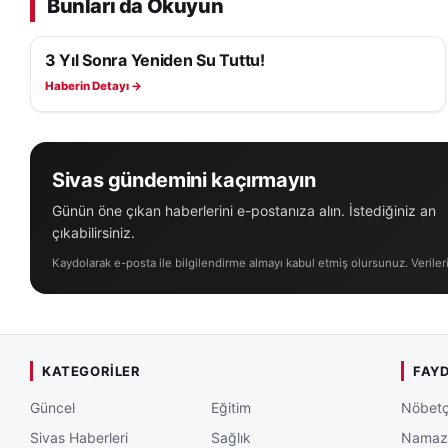
Bunları da Okuyun
gündem
sayfası üz
3 Yıl Sonra Yeniden Su Tuttu!
Yaklaşık beş asır
YAŞAM
ibadet dönemi deği
Haberin Detayı →
olduğunu bir kez 
kurulan manevi bi
yankılanmaya dev
Sivas gündemini kaçırmayın
Günün öne çıkan haberlerini e-postanıza alın. İstediğiniz an
çıkabilirsiniz.
Kaydolarak e-posta ile bilgilendirme almayı kabul etmiş olursunuz. Veriler
KATEGORILER
FAYD
Güncel
Eğitim
Nöbetç
Sivas Haberleri
Sağlık
Namaz 