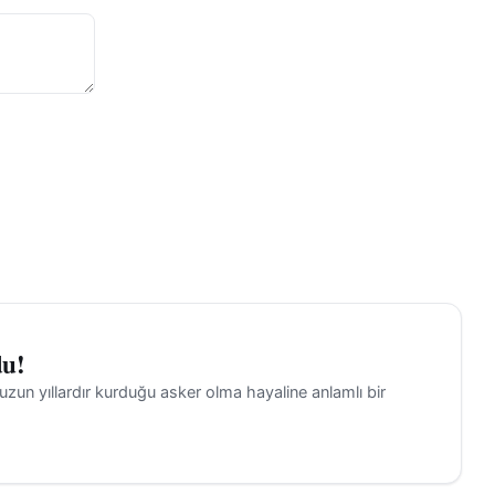
ikle şehir
adıklarını
e kendi
ı.
a da katkı
nu alan
den
hinin
du!
klı
uzun yıllardır kurduğu asker olma hayaline anlamlı bir
da
için
Sivas