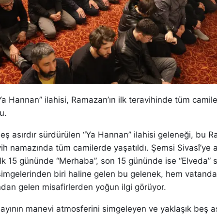
 “Ya Hannan” ilahisi, Ramazan’ın ilk teravihinde tüm cami
u.
beş asırdır sürdürülen “Ya Hannan” ilahisi geleneği, bu
vih namazında tüm camilerde yaşatıldı. Şemsi Sivasî’ye a
ilk 15 gününde “Merhaba”, son 15 gününde ise “Elveda” s
simgelerinden biri haline gelen bu gelenek, hem vatand
dan gelen misafirlerden yoğun ilgi görüyor.
ayının manevi atmosferini simgeleyen ve yaklaşık beş as