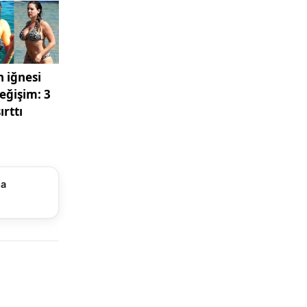
ân, Nercû
a
l Yâ Hû,
ren bir
ültürel
ategorisi
ma
 olduğuna
ürüldüğünü
ın, son
ğını,