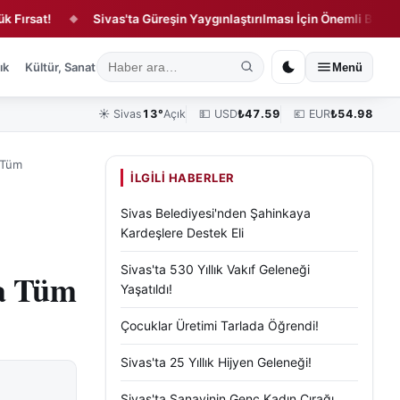
t!
Sivas'ta Güreşin Yaygınlaştırılması İçin Önemli Buluşma!
◆
ık
Kültür, Sanat ve Tarih
Yaşam
Sivas Vefat Edenler
Köşe Yazılar
Menü
☀️
Sivas
13°
Açık
💵 USD
₺
47.59
💶 EUR
₺
54.98
a Tüm
İLGILI HABERLER
Sivas Belediyesi'nden Şahinkaya
Kardeşlere Destek Eli
Sivas'ta 530 Yıllık Vakıf Geleneği
da Tüm
Yaşatıldı!
Çocuklar Üretimi Tarlada Öğrendi!
Sivas'ta 25 Yıllık Hijyen Geleneği!
Sivas'ta Sanayinin Genç Kadın Çırağı