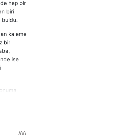
rde hep bir
n biri
t buldu.
ndan kaleme
z bir
haba,
ünde ise
i
 konuma
hi, hem
n bir