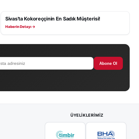
Sivas'ta Kokoreççinin En Sadık Müşterisi!
e bir
YAŞAM
anı
Haberin Detayı →
n arasında
milerde
Abone Ol
ÜYELIKLERIMIZ