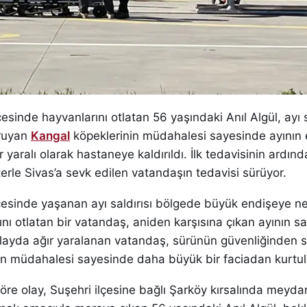
çesinde hayvanlarını otlatan 56 yaşındaki Anıl Algül, ayı s
oruyan
Kangal
köpeklerinin müdahalesi sayesinde ayının 
r yaralı olarak hastaneye kaldırıldı. İlk tedavisinin ardın
rle Sivas’a sevk edilen vatandaşın tedavisi sürüyor.
lçesinde yaşanan ayı saldırısı bölgede büyük endişeye n
ı otlatan bir vatandaş, aniden karşısına çıkan ayının sal
layda ağır yaralanan vatandaş, sürünün güvenliğinden 
in müdahalesi sayesinde daha büyük bir faciadan kurtul
 göre olay, Suşehri ilçesine bağlı Şarköy kırsalında meyda