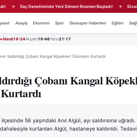
İlaç Denetiminde Yeni Dönem Resmen Başladı!
Sivas'ta Za
◆
◆
yaset
Asayiş
Ekonomi
Spor
Sivasspor Haberleri
Eğitim
Sağl
3
İkindi
16:34
Akşam
19:46
Yatsı
21:17
ının Saldırdığı Çobanı Kangal Köpekleri Ölümden Kurtardı
ldırdığı Çobanı Kangal Köpekl
Kurtardı
 ilçesinde 56 yaşındaki Anıl Algül, ayı saldırısına uğradı
ahalesiyle kurtarılan Algül, hastaneye kaldırıldı. Tedavi