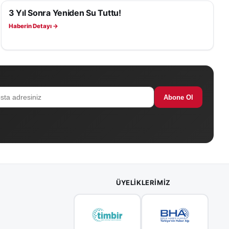
 sürdüğü
3 Yıl Sonra Yeniden Su Tuttu!
YAŞAM
Haberin Detayı →
Abone Ol
ÜYELIKLERIMIZ