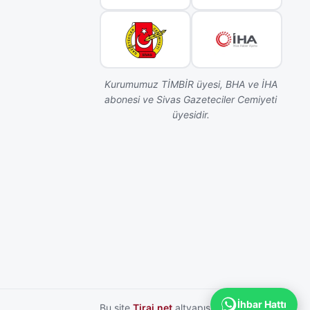
Kurumumuz TİMBİR üyesi, BHA ve İHA
abonesi ve Sivas Gazeteciler Cemiyeti
üyesidir.
İhbar Hattı
Bu site
Tiraj.net
altyapısı ile hazırlanmıştır.