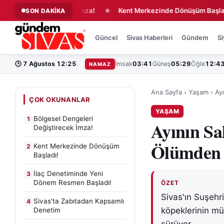
eri Değiştirecek İmza!
Kent Merkezinde Dönüşüm Başladı!
SON DAKİKA
◆
Güncel
Sivas Haberleri
Gündem
Si
🕒
7 Ağustos 12:25
İmsak
03:41
Güneş
05:29
Öğle
12:4
NAMAZ
Ana Sayfa
›
Yaşam
›
Ay
ÇOK OKUNANLAR
YAŞAM
Bölgesel Dengeleri
1
Ayının Sa
Değiştirecek İmza!
Ölümden 
Kent Merkezinde Dönüşüm
2
Başladı!
İlaç Denetiminde Yeni
3
Dönem Resmen Başladı!
ÖZET
Sivas'ın Suşehri
Sivas'ta Zabıtadan Kapsamlı
4
köpeklerinin müd
Denetim