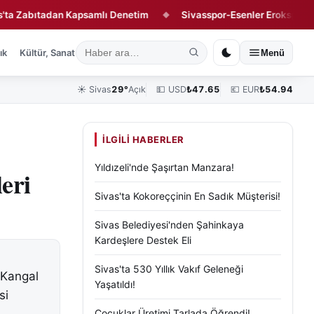
bıtadan Kapsamlı Denetim
Sivasspor-Esenler Erokspor Maçının
◆
ık
Kültür, Sanat ve Tarih
Yaşam
Sivas Vefat Edenler
Köşe Yazılar
Menü
☀️
Sivas
29°
Açık
💵 USD
₺
47.65
💶 EUR
₺
54.94
İLGILI HABERLER
Yıldızeli'nde Şaşırtan Manzara!
eri
Sivas'ta Kokoreççinin En Sadık Müşterisi!
Sivas Belediyesi'nden Şahinkaya
Kardeşlere Destek Eli
Sivas'ta 530 Yıllık Vakıf Geleneği
. Kangal
Yaşatıldı!
si
Çocuklar Üretimi Tarlada Öğrendi!