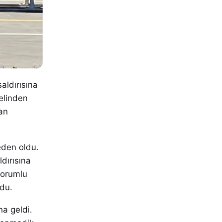
aldırısına
elinden
dan
eden oldu.
dırısına
sorumlu
du.
na geldi.