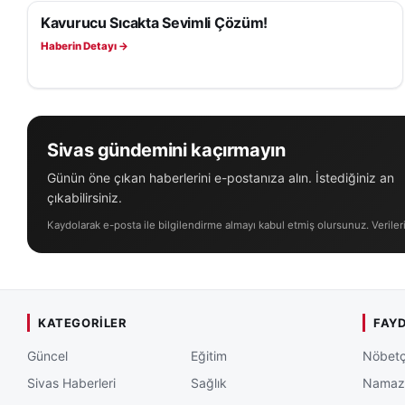
can kaybının önüne
Kavurucu Sıcakta Sevimli Çözüm!
YAŞAM
öğrenildi.
Haberin Detayı →
Sivas gündemini kaçırmayın
Günün öne çıkan haberlerini e-postanıza alın. İstediğiniz an
çıkabilirsiniz.
Kaydolarak e-posta ile bilgilendirme almayı kabul etmiş olursunuz. Veriler
KATEGORILER
FAYD
Güncel
Eğitim
Nöbetç
Sivas Haberleri
Sağlık
Namaz 