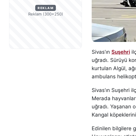
REKLAM
Reklam (300×250)
Sivas’ın
Suşehri
il
uğradı. Sürüyü k
kurtulan Algül, ağı
ambulans helikopte
Sivas’ın Suşehri i
Merada hayvanların
uğradı. Yaşanan o
Kangal köpeklerin
Edinilen bilgilere