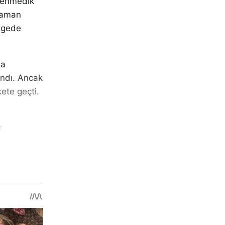
klenmedik
 zaman
ölgede
da
andı. Ancak
ete geçti.
r
le bilinen
ur olarak
gili