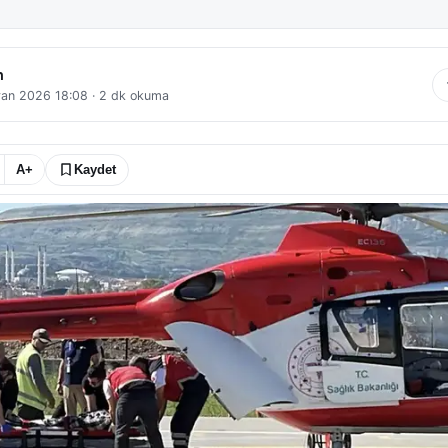
n
ran 2026 18:08
·
2
dk okuma
A+
Kaydet