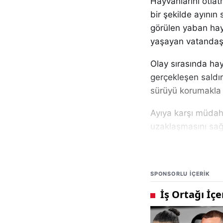
Hayvanlarını otla
bir şekilde ayının
görülen yaban hayv
yaşayan vatandaşla
Olay sırasında hayv
gerçekleşen saldır
sürüyü korumakla g
Ayıya karşı müdah
uzaklaşmasını sağl
saldırıdan kurtulm
Kangal köpeklerini
değerlendirildi.
SPONSORLU IÇERIK
Sivas ve çevresind
içeriklere Gündem 