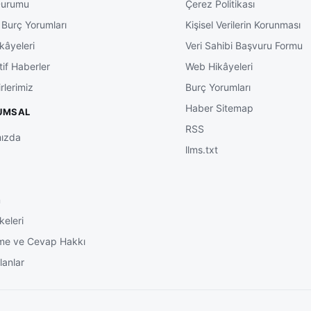
Durumu
Çerez Politikası
 Burç Yorumları
Kişisel Verilerin Korunması
kâyeleri
Veri Sahibi Başvuru Formu
tif Haberler
Web Hikâyeleri
rlerimiz
Burç Yorumları
Haber Sitemap
UMSAL
RSS
ızda
llms.txt
m
keleri
me ve Cevap Hakkı
lanlar