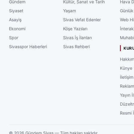
Gündem
Kültür, Sanat ve Tarih
Hava 
Siyaset
Yaşam
Günlük
Asayiş
Sivas Vefat Edenler
Web Hi
Ekonomi
Köşe Yazıları
İnterak
Spor
Sivas İş İlanları
Muhabi
Sivasspor Haberleri
Sivas Rehberi
KUR
Hakkım
Künye
İletişim
Rekla
Yayın İl
Düzelt
Resmi İ
©
2026
Gündem Sivas — Tüm hakları saklıdır.