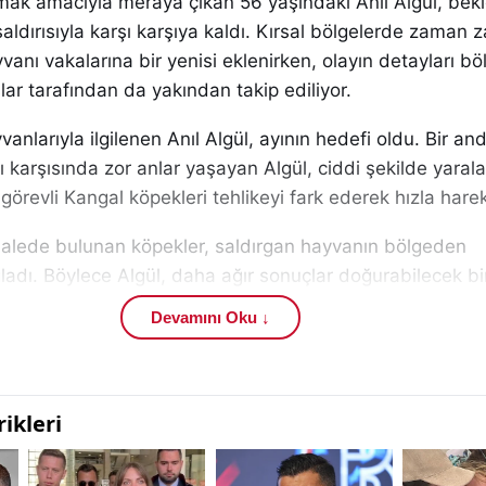
tmak amacıyla meraya çıkan 56 yaşındaki Anıl Algül, be
 saldırısıyla karşı karşıya kaldı. Kırsal bölgelerde zaman
anı vakalarına bir yenisi eklenirken, olayın detayları b
r tarafından da yakından takip ediliyor.
anlarıyla ilgilenen Anıl Algül, ayının hedefi oldu. Bir an
ı karşısında zor anlar yaşayan Algül, ciddi şekilde yaral
örevli Kangal köpekleri tehlikeyi fark ederek hızla harek
alede bulunan köpekler, saldırgan hayvanın bölgeden
adı. Böylece Algül, daha ağır sonuçlar doğurabilecek bi
uş oldu. Bölgede sıkça kullanılan ve koruyucu özellikleriy
Devamını Oku ↓
n bu müdahalesi, olayın seyrini değiştiren en önemli uns
e yaşanan gelişmeleri takip etmek isteyen vatandaşlar, il
Sivas üzerinden ulaşabiliyor.