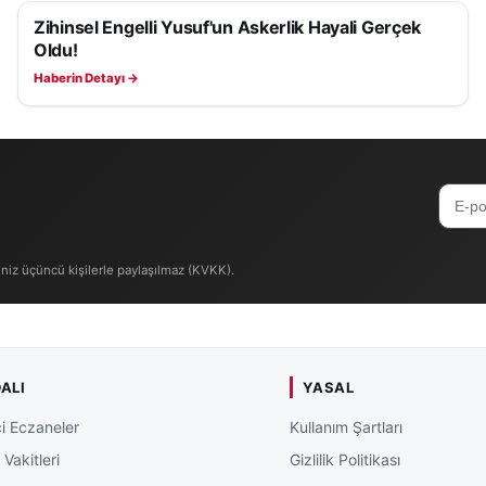
 geçilmiş oldu. Ağır yaralanan Anıl Algül’ün tedavisinin
Zihinsel Engelli Yusuf'un Askerlik Hayali Gerçek
YAŞAM
Oldu!
Haberin Detayı →
iniz üçüncü kişilerle paylaşılmaz (KVKK).
ALI
YASAL
i Eczaneler
Kullanım Şartları
Vakitleri
Gizlilik Politikası