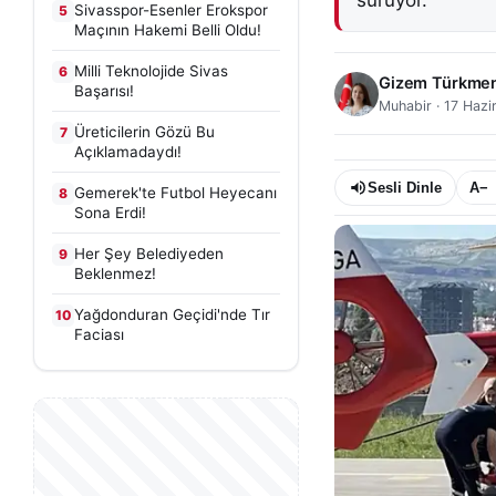
sürüyor.
Sivasspor-Esenler Erokspor
5
Maçının Hakemi Belli Oldu!
Milli Teknolojide Sivas
6
Gizem Türkme
Başarısı!
Muhabir
·
17 Hazi
Üreticilerin Gözü Bu
7
Açıklamadaydı!
Sesli Dinle
A−
Gemerek'te Futbol Heyecanı
8
Sona Erdi!
Her Şey Belediyeden
9
Beklenmez!
Yağdonduran Geçidi'nde Tır
10
Faciası