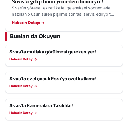
Sivas’a gelip bunu yemeden dönmeyin!
Sivas’ın yöresel lezzeti kelle, geleneksel yöntemlerle
hazırlanıp uzun süren pişirme sonrası servis ediliyor;
ziyaretçilere yöresel mutfağı tanıtan deneyim sunuyor.
Haberin Detayı →
Bunları da Okuyun
Sivas’ta mutlaka görülmesi gereken yer!
YAŞAM
Haberin Detayı →
Sivas’ta özel çocuk Esra’ya özel kutlama!
YAŞAM
Haberin Detayı →
Sivas’ta Kameralara Takıldılar!
YAŞAM
Haberin Detayı →