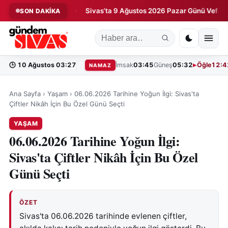
ğa Kaldırdı!
Sivas’ta 9 Ağustos 2026 Pazar Günü Vefat Edenler
SON DAKİKA
◆
🕒
10 Ağustos 03:27
İmsak
03:45
Güneş
05:32
Öğle
12:4
NAMAZ
Ana Sayfa
›
Yaşam
›
06.06.2026 Tarihine Yoğun İlgi: Sivas'ta
Çiftler Nikâh İçin Bu Özel Günü Seçti
YAŞAM
06.06.2026 Tarihine Yoğun İlgi:
Sivas'ta Çiftler Nikâh İçin Bu Özel
Günü Seçti
ÖZET
Sivas'ta 06.06.2026 tarihinde evlenen çiftler,