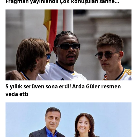
Sivas Belediyesi ve İçişleri Bakanlığı Nüfus ve
Vatandaşlık İşleri Genel Müdürlüğü resmi internet
sitelerinden ulaşılabiliyor.
Özellikle erkeklerin evlilik yıl dönümlerini unutma
ihtimaline karşı bu tür tarihlere yöneldiğini belirten
çiftler, 06.06.2026'nın bu açıdan oldukça avantajlı bir
tarih olduğunu dile getirdi.
Bugün nikâh masasına oturan çiftlerden Yiğithan
Bozdalı ve Ebrar Çakır, bu tarihi özellikle kolay
hatırlanabilir olması nedeniyle tercih ettiklerini
söyledi.
Çift, yaptıkları açıklamada şu ifadelere yer verdi:
"Ben biraz unutkan biriyim. 06.06.2026 tarihi sıralı