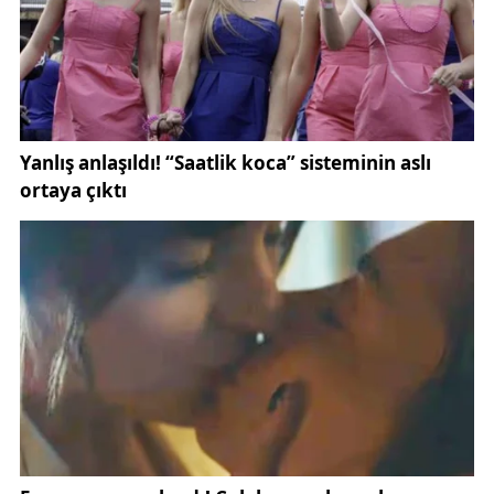
göre yapan çiftler, günün hem görsel olarak dikkat
çekici hem de hafızalarda kalıcı olduğunu ifade etti.
Sivas'taki güncel gelişmeleri takip etmek isteyen
vatandaşlar, Gündem Sivas ve yaşam haberleri
kategorilerindeki içeriklere yoğun ilgi göstermeye
devam ediyor.
Özel tarihler, son yıllarda evlilik hazırlığı yapan çiftler
arasında oldukça popüler hale geldi. Rakamların
sıralı olması ve kolay hatırlanabilmesi nedeniyle
tercih edilen bu günler, evlilik yıl dönümlerinin
unutulmamasına da katkı sağlıyor.
Sivas Belediyesi tarafından yürütülen evlendirme
işlemlerinde de bugün dikkat çeken bir hareketlilik
yaşandı. Resmi işlemler hakkında detaylı bilgilere