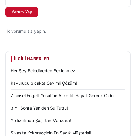
Yorum Yap
Uzmanlar, rakamsal uyumu bulunan özel tarihlerde
evlilik başvurularında belirgin artışlar yaşandığını
belirtiyor. Özellikle çiftlerin hayatlarının en önemli
İlk yorumu siz yapın.
günlerinden birini unutulmaz kılmak istemesi, bu tür
tarihlere olan ilgiyi artırıyor.
İLGILI HABERLER
Sivas'ta da 06.06.2026 tarihi, yüzlerce çift için
sadece bir nikâh günü değil, aynı zamanda yıllar
Her Şey Belediyeden Beklenmez!
boyunca hatırlanacak anlamlı bir başlangıç olarak
Kavurucu Sıcakta Sevimli Çözüm!
kayıtlara geçti.
Zihinsel Engelli Yusuf'un Askerlik Hayali Gerçek Oldu!
3 Yıl Sonra Yeniden Su Tuttu!
Yıldızeli'nde Şaşırtan Manzara!
Sivas'ta Kokoreççinin En Sadık Müşterisi!