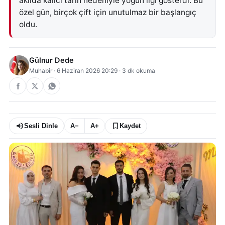
akılda kalıcı tarih nedeniyle yoğun ilgi gösterdi. Bu
özel gün, birçok çift için unutulmaz bir başlangıç
oldu.
Gülnur Dede
Muhabir
·
6 Haziran 2026 20:29
·
3
dk okuma
Sesli Dinle
A−
A+
Kaydet