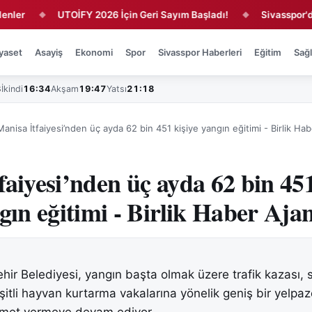
UTOİFY 2026 İçin Geri Sayım Başladı!
Sivasspor'da 4 İmz
◆
◆
yaset
Asayiş
Ekonomi
Spor
Sivasspor Haberleri
Eğitim
Sağl
3
İkindi
16:34
Akşam
19:47
Yatsı
21:18
Manisa İtfaiyesi’nden üç ayda 62 bin 451 kişiye yangın eğitimi - Birlik Hab
faiyesi’nden üç ayda 62 bin 45
gın eğitimi - Birlik Haber Ajan
ir Belediyesi, yangın başta olmak üzere trafik kazası, s
eşitli hayvan kurtarma vakalarına yönelik geniş bir yelpa