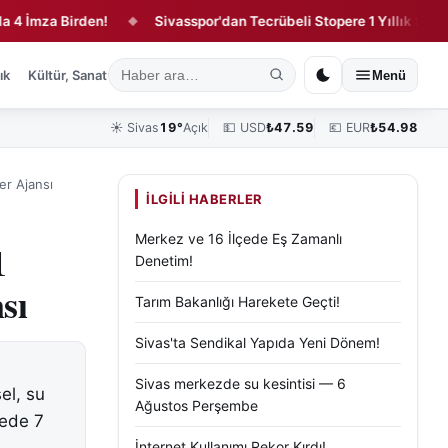
a Birden!
Sivasspor'dan Tecrübeli Stopere 1 Yıllık Sözleşme!
◆
ık
Kültür, Sanat ve Tarih
Yaşam
Sivas Vefat Edenler
Köşe Yazılar
Menü
☀️
Sivas
19°
Açık
💵 USD
₺
47.59
💶 EUR
₺
54.98
er Ajansı
İLGILI HABERLER
Merkez ve 16 İlçede Eş Zamanlı
1
Denetim!
sı
Tarım Bakanlığı Harekete Geçti!
Sivas'ta Sendikal Yapıda Yeni Dönem!
Sivas merkezde su kesintisi — 6
el, su
Ağustos Perşembe
zede 7
İnternet Kullanımı Rekor Kırdı!