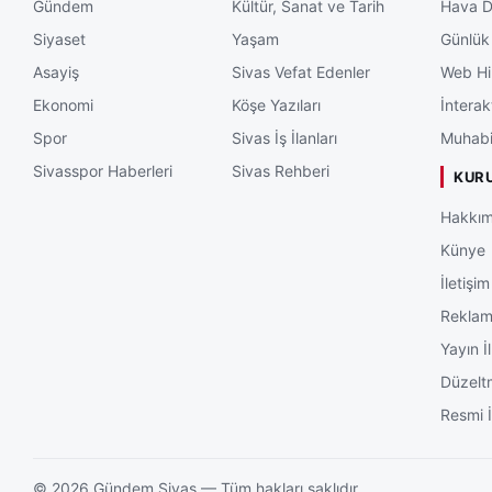
Gündem
Kültür, Sanat ve Tarih
Hava 
Siyaset
Yaşam
Günlük
Asayiş
Sivas Vefat Edenler
Web Hi
Ekonomi
Köşe Yazıları
İnterak
Spor
Sivas İş İlanları
Muhabi
Sivasspor Haberleri
Sivas Rehberi
KUR
Hakkım
Künye
İletişim
Rekla
Yayın İl
Düzelt
Resmi İ
©
2026
Gündem Sivas — Tüm hakları saklıdır.