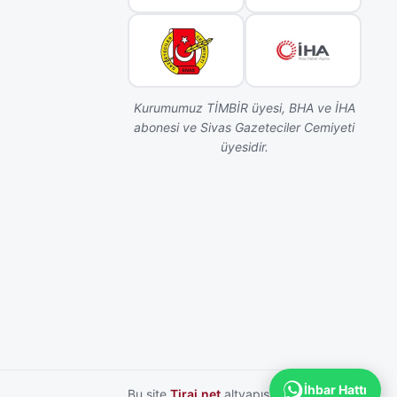
Kurumumuz TİMBİR üyesi, BHA ve İHA
abonesi ve Sivas Gazeteciler Cemiyeti
üyesidir.
İhbar Hattı
Bu site
Tiraj.net
altyapısı ile hazırlanmıştır.