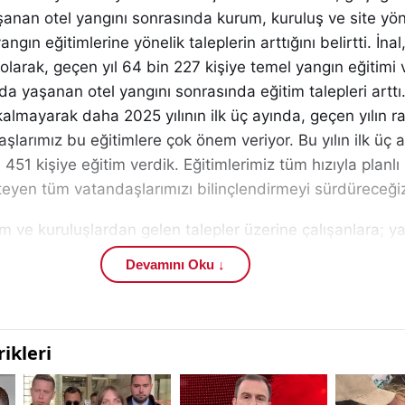
anan otel yangını sonrasında kurum, kuruluş ve site yön
gın eğitimlerine yönelik taleplerin arttığını belirtti. İnal,
olarak, geçen yıl 64 bin 227 kişiye temel yangın eğitimi v
’da yaşanan otel yangını sonrasında eğitim talepleri arttı
 kalmayarak daha 2025 yılının ilk üç ayında, geçen yılın r
şlarımız bu eğitimlere çok önem veriyor. Bu yılın ilk üç a
51 kişiye eğitim verdik. Eğitimlerimiz tüm hızıyla planlı 
eyen tüm vatandaşlarımızı bilinçlendirmeyi sürdüreceğiz
m ve kuruluşlardan gelen talepler üzerine çalışanlara; y
 nasıl müdahale edileceği, yangın öncesi ve sonrasında 
Devamını Oku ↓
i konularında bilgiler aktarılıyor. Yangın söndürme eğitiml
erilirken bazı bilgiler ise teorik olarak aktarılıyor. Daire
 uzman eğitmenlerimiz tarafından 2025 yılı Ocak – Mart 
et içi eğitimde bin 430 belediye çalışanı, kamu eğitiml
alardan gelen taleplerde 64, okullarda 53 bin 264, gönül
kişi olmak üzere toplamda 62 bin 451 kişiye temel yangı