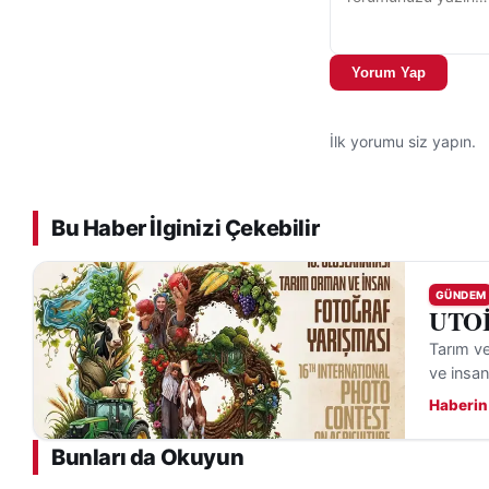
Yorum Yap
İlk yorumu siz yapın.
Bu Haber İlginizi Çekebilir
GÜNDEM
UTOİF
Tarım v
ve insan
Haberin
Bunları da Okuyun