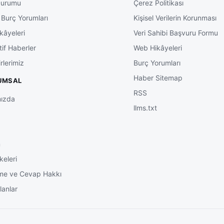
Durumu
Çerez Politikası
 Burç Yorumları
Kişisel Verilerin Korunması
kâyeleri
Veri Sahibi Başvuru Formu
tif Haberler
Web Hikâyeleri
rlerimiz
Burç Yorumları
Haber Sitemap
UMSAL
RSS
ızda
llms.txt
m
keleri
me ve Cevap Hakkı
lanlar