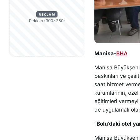
REKLAM
Reklam (300×250)
Manisa
-
BHA
Manisa Büyükşehir 
baskınları ve çeşi
saat hizmet verme
kurumlarının, özel
eğitimleri vermeyi
de uygulamalı olar
“Bolu’daki otel ya
Manisa Büyükşehir 