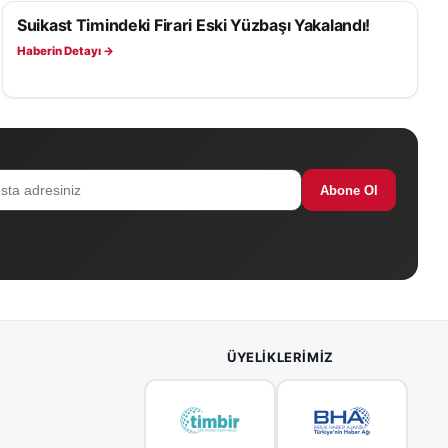
Suikast Timindeki Firari Eski Yüzbaşı Yakalandı!
GÜNDEM
Haberin Detayı →
Abone Ol
ÜYELIKLERIMIZ