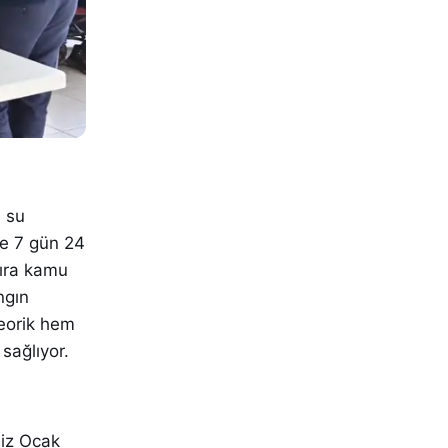
, su
de 7 gün 24
sıra kamu
ngın
eorik hem
sağlıyor.
miz Ocak