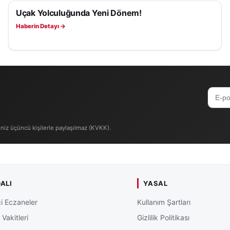
Uçak Yolculuğunda Yeni Dönem!
GÜNDEM
Haberin Detayı →
iniz üçüncü kişilerle paylaşılmaz (KVKK).
ALI
YASAL
i Eczaneler
Kullanım Şartları
Vakitleri
Gizlilik Politikası