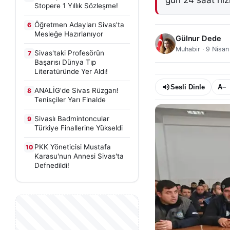
gün 24 saat hi
Stopere 1 Yıllık Sözleşme!
Öğretmen Adayları Sivas'ta
6
Mesleğe Hazırlanıyor
Gülnur Dede
Muhabir
·
9 Nisan
Sivas'taki Profesörün
7
Başarısı Dünya Tıp
Literatüründe Yer Aldı!
Sesli Dinle
A−
ANALİG'de Sivas Rüzgarı!
8
Tenisçiler Yarı Finalde
Sivaslı Badmintoncular
9
Türkiye Finallerine Yükseldi
PKK Yöneticisi Mustafa
10
Karasu'nun Annesi Sivas'ta
Defnedildi!