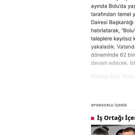
ayında Bolu’da yaş
tarafından temel yan
Dairesi Başkanlığı 
hatırlatarak, “Bolu
taleplere kayıtsız
yakaladık. Vatanda
döneminde 62 bin 4
devam edecek. İst
Gürhan İnal, “Kuru
kullanımı, yangına
yapılması gerektiğ
uygulamalı olarak v
SPONSORLU IÇERIK
Başkanlığımızdaki
döneminde 45 hizm
bin 313, özel firm
eğitimlerinde 380 