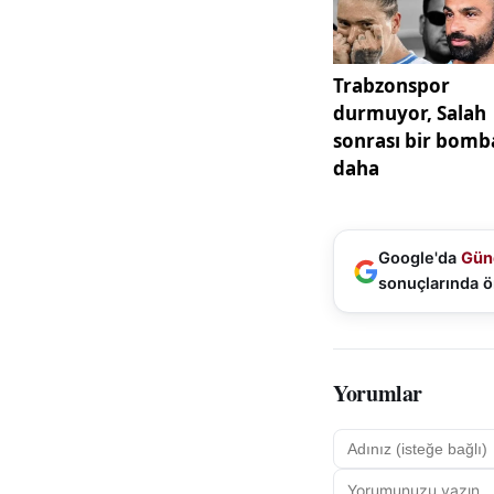
verildi” diye konuş
Google'da
Gün
sonuçlarında ö
Yorumlar