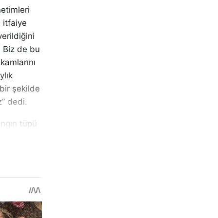
etimleri
 itfaiye
erildiğini
. Biz de bu
akamlarını
ylık
bir şekilde
” dedi.
angın tüpü
neler
eri
üç aylık
erinde 7
lü
n eğitimi