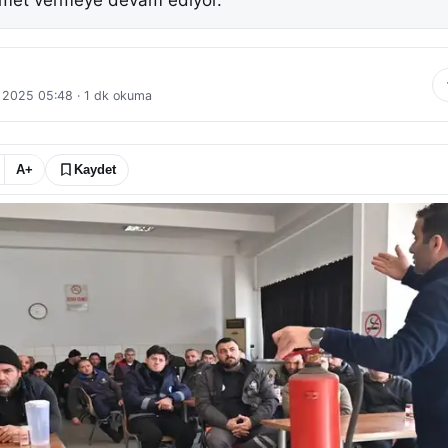
zmet vermeye devam ediyor.
 2025 05:48
·
1
dk okuma
A+
Kaydet