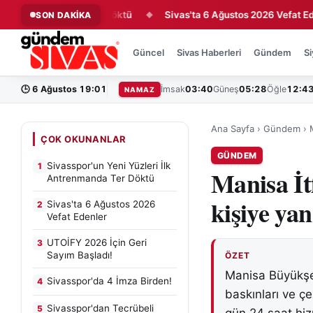
Antrenmanda Ter Döktü
Sivas'ta 6 Ağustos 2026 Vefat Edenler
SON DAKİKA
◆
Güncel
Sivas Haberleri
Gündem
Si
🕒
6 Ağustos 19:01
İmsak
03:40
Güneş
05:28
Öğle
12:4
NAMAZ
Ana Sayfa
›
Gündem
›
ÇOK OKUNANLAR
GÜNDEM
Sivasspor'un Yeni Yüzleri İlk
1
Manisa İt
Antrenmanda Ter Döktü
kişiye yan
Sivas'ta 6 Ağustos 2026
2
Vefat Edenler
UTOİFY 2026 İçin Geri
3
Sayım Başladı!
ÖZET
Manisa Büyükşeh
Sivasspor'da 4 İmza Birden!
4
baskınları ve ç
Sivasspor'dan Tecrübeli
5