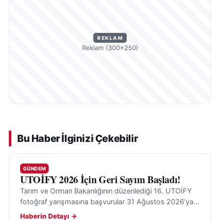
REKLAM
Reklam (300×250)
Bu Haber İlginizi Çekebilir
GÜNDEM
UTOİFY 2026 İçin Geri Sayım Başladı!
Tarım ve Orman Bakanlığının düzenlediği 16. UTOİFY
fotoğraf yarışmasına başvurular 31 Ağustos 2026’ya
kadar sürüyor; tarım, doğa ve insan temaları öne
Haberin Detayı →