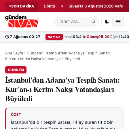
k Antrenmanda Ter Döktü
Sivas'ta 6 Ağustos 2026 Vefat Edenler
SON DAKİKA
◆
🕒
7 Ağustos 02:27
İmsak
03:41
Güneş
05:29
Öğle
12:4
NAMAZ
Ana Sayfa
›
Gündem
›
İstanbul'dan Adana'ya Tespih Sanatı:
Kur'an-ı Kerim Nakşı Vatandaşları Büyüledi
GÜNDEM
İstanbul'dan Adana'ya Tespih Sanatı:
Kur'an-ı Kerim Nakşı Vatandaşları
Büyüledi
ÖZET
İstanbul 'da bir tespih ustası, 14 ay süren titiz bir