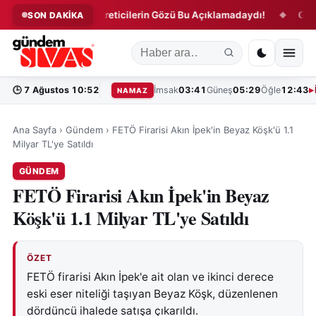
 Başarısı!
Üreticilerin Gözü Bu Açıklamadaydı!
Gemerek'
SON DAKİKA
◆
◆
🕒
7 Ağustos 10:52
İmsak
03:41
Güneş
05:29
Öğle
12:43
NAMAZ
Ana Sayfa
›
Gündem
›
FETÖ Firarisi Akın İpek'in Beyaz Köşk'ü 1.1
Milyar TL'ye Satıldı
GÜNDEM
FETÖ Firarisi Akın İpek'in Beyaz
Köşk'ü 1.1 Milyar TL'ye Satıldı
ÖZET
FETÖ firarisi Akın İpek'e ait olan ve ikinci derece
eski eser niteliği taşıyan Beyaz Köşk, düzenlenen
dördüncü ihalede satışa çıkarıldı.