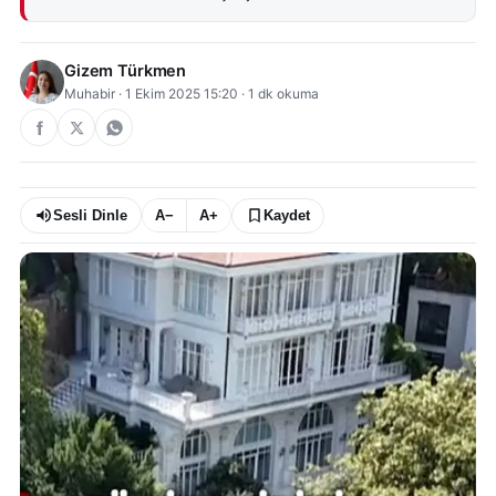
Gizem Türkmen
Muhabir
·
1 Ekim 2025 15:20
·
1
dk okuma
Sesli Dinle
A−
A+
Kaydet