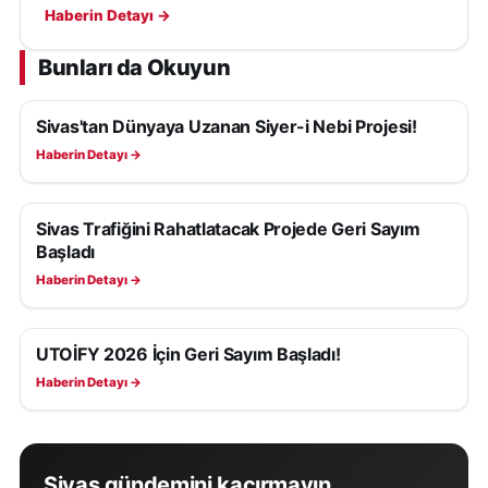
kaldırım işgali ve dilencilikle mücadele sürüyor.
Haberin Detayı →
Bunları da Okuyun
Sivas'tan Dünyaya Uzanan Siyer-i Nebi Projesi!
GÜNDEM
Haberin Detayı →
Sivas Trafiğini Rahatlatacak Projede Geri Sayım
GÜNDEM
Başladı
Haberin Detayı →
UTOİFY 2026 İçin Geri Sayım Başladı!
GÜNDEM
Haberin Detayı →
Sivas gündemini kaçırmayın