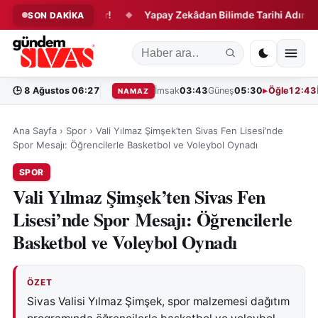
z Dönemi Başlıyor!
Yapay Zekâdan Bilimde Tarihi Adım!
SON DAKİKA
◆
◆
🕒
8 Ağustos 06:27
İmsak
03:43
Güneş
05:30
Öğle
12:43
NAMAZ
Ana Sayfa
›
Spor
›
Vali Yılmaz Şimşek’ten Sivas Fen Lisesi’nde
Spor Mesajı: Öğrencilerle Basketbol ve Voleybol Oynadı
SPOR
Vali Yılmaz Şimşek’ten Sivas Fen
Lisesi’nde Spor Mesajı: Öğrencilerle
Basketbol ve Voleybol Oynadı
ÖZET
Sivas Valisi Yılmaz Şimşek, spor malzemesi dağıtım