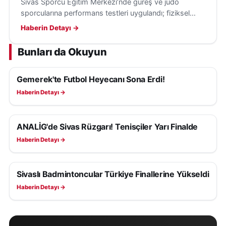
Sivas Sporcu Eğitim Merkezi’nde güreş ve judo
sporcularına performans testleri uygulandı; fiziksel
gelişim verileri, antrenman programlarını yönlendirecek.
Haberin Detayı →
Bunları da Okuyun
Gemerek'te Futbol Heyecanı Sona Erdi!
SPOR
Haberin Detayı →
ANALİG'de Sivas Rüzgarı! Tenisçiler Yarı Finalde
SPOR
Haberin Detayı →
Sivaslı Badmintoncular Türkiye Finallerine Yükseldi
SPOR
Haberin Detayı →