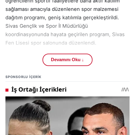
öğrencilerin sportif faaliyetlere daha aktif katılım
sağlaması amacıyla düzenlenen spor malzemesi
dağıtım programı, geniş katılımla gerçekleştirildi.
Sivas Gençlik ve Spor İl Müdürlüğü
koordinasyonunda hayata geçirilen program, Sivas
Fen Lisesi spor salonunda düzenlendi.
Programa, Sivas Valisi Yılmaz Şimşek de katılarak
Devamını Oku ↓
öğrencilerle bir araya geldi. Gençlerin sporla iç içe
bir eğitim süreci geçirmelerinin önemine dikkat
SPONSORLU IÇERIK
çeken Şimşek, dağıtımı yapılan spor ekipmanlarını
yerinde inceleyerek okul sporlarına katkı sunan
çalışmaları değerlendirdi.
Spor alanındaki bu destek çalışmaları, kentte eğitim
ve gençlik odaklı projelerle öne çıkan
Sivas
haberleri
kategorisinde de geniş yer buluyor.