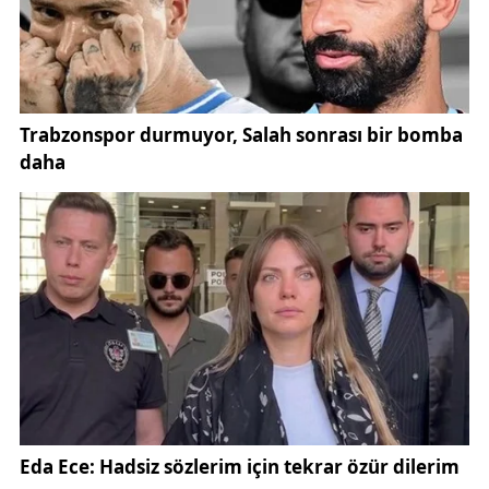
Program kapsamında öğrencilerle yakından ilgilenen
Sivas Valisi Yılmaz Şimşek, genç sporcularla sohbet
ederek onların hedef ve beklentilerini dinledi.
Sporun yalnızca fiziksel gelişime değil, aynı
zamanda disiplin, takım ruhu ve özgüven gibi
değerlerin kazanılmasına da katkı sunduğunu
belirten Şimşek, öğrencilere başarı dileklerini iletti.
Vali Şimşek ve Gençlik ve Spor İl Müdürü Şahin
Ertem, etkinlik sırasında öğrencilerle birlikte
basketbol ve voleybol oynadı. Öğrencilerin yoğun
ilgisi ve heyecanı eşliğinde gerçekleşen
karşılaşmalar, salonda renkli görüntülere sahne
oldu.
Gençlerle aynı sahayı paylaşan Vali Şimşek, sporun