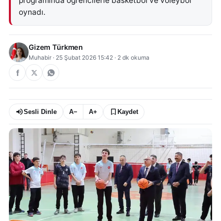
programında öğrencilerle basketbol ve voleybol
oynadı.
Gizem Türkmen
Muhabir
·
25 Şubat 2026 15:42
·
2
dk okuma
Sesli Dinle
A−
A+
Kaydet