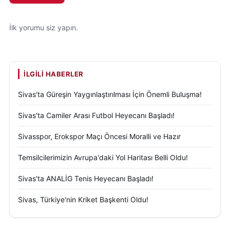
Okul sporlarının desteklenmesi, gençlerin hem
fiziksel hem zihinsel gelişimine katkı sunarken, aynı
İlk yorumu siz yapın.
zamanda sosyal dayanışmayı ve takım bilincini de
güçlendiriyor. Sivas’ta gerçekleştirilen bu tür
programlar, gençlerin çok yönlü gelişimini önceleyen
İLGILI HABERLER
bir yaklaşımın somut göstergesi olarak
Sivas'ta Güreşin Yaygınlaştırılması İçin Önemli Buluşma!
değerlendiriliyor.
Sivas'ta Camiler Arası Futbol Heyecanı Başladı!
Sivasspor, Erokspor Maçı Öncesi Moralli ve Hazır
Temsilcilerimizin Avrupa'daki Yol Haritası Belli Oldu!
Sivas'ta ANALİG Tenis Heyecanı Başladı!
Sivas, Türkiye'nin Kriket Başkenti Oldu!