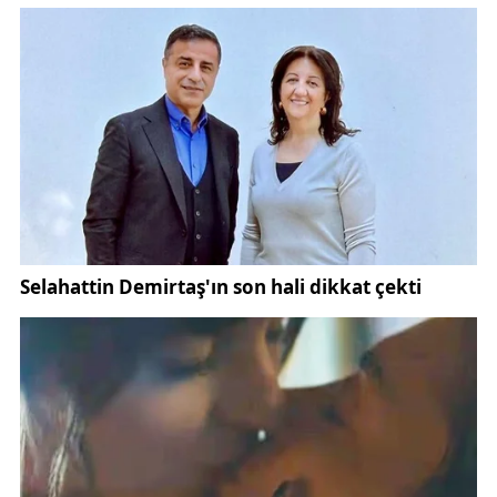
birleştirici gücüne dikkat çekerek, okul sporlarının
desteklenmeye devam edeceğini ifade etti.
Etkinliğin ardından okul binasını da gezen Vali
Şimşek, sınıfları ziyaret ederek öğrencilerle birebir
sohbet etti. Sivas Fen Lisesi’nin kentin köklü ve
başarılı eğitim kurumlarından biri olduğunu belirten
Şimşek, burada geleceğin bilim insanlarının,
mühendislerinin ve doktorlarının yetiştiğini
vurguladı.
Eğitim alanındaki başarıların memnuniyet verici
olduğunu dile getiren Şimşek, öğrencilerin sadece
akademik anlamda değil; spor, kültür ve sosyal
alanlarda da gelişim göstermesinin önemine işaret
etti.