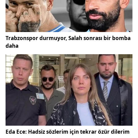
Dünya şampiyonluğunu zaten bekliyorduk. Bu
büyük başarıyla hem okulumuzu hem şehrimizi hem
de ülkemizi gururlandırdı"
dedi.
Kazandığı iki dünya şampiyonluğunun ardından
duygularını paylaşan Afra Kılınç,
"Wushu Kung Fu, Çin’in ata sporu. Çinli rakibimi
yenerek şampiyon olmak benim için tarifsiz bir
gurur. Onların milli sporunda bir Türk olarak birinci
oldum. Gösterilerde izleyip hayran olduğum bu
sporu artık ben dünya çapında temsil ediyorum"
şeklinde konuştu.