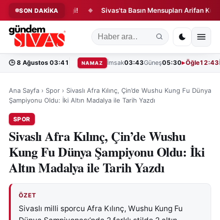
inde Yangın Paniği!
Sivas'ta Basın Mensupları Arifan Külliyesi'n
SON DAKİKA
◆
🕒
8 Ağustos 03:41
İmsak
03:43
Güneş
05:30
Öğle
12:43
NAMAZ
Ana Sayfa
›
Spor
›
Sivaslı Afra Kılınç, Çin’de Wushu Kung Fu Dünya
Şampiyonu Oldu: İki Altın Madalya ile Tarih Yazdı
SPOR
Sivaslı Afra Kılınç, Çin’de Wushu
Kung Fu Dünya Şampiyonu Oldu: İki
Altın Madalya ile Tarih Yazdı
ÖZET
Sivaslı milli sporcu Afra Kılınç, Wushu Kung Fu