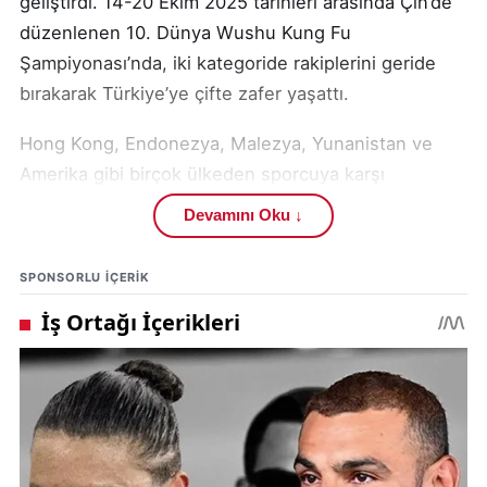
geliştirdi. 14-20 Ekim 2025 tarihleri arasında Çin’de
düzenlenen 10. Dünya Wushu Kung Fu
Şampiyonası’nda, iki kategoride rakiplerini geride
bırakarak Türkiye’ye çifte zafer yaşattı.
Hong Kong, Endonezya, Malezya, Yunanistan ve
Amerika gibi birçok ülkeden sporcuya karşı
mücadele eden Kılınç, Çinli rakibini yenerek Çin’de
Devamını Oku ↓
şampiyonluk kazanan Türk sporcu olarak tarihe
geçti.
SPONSORLU IÇERIK
Sivas Sabancı Lisesi’ne dönen Afra, öğrenciler,
öğretmenler ve okul yönetimi tarafından coşkuyla
karşılandı. Okul Müdürü Erdinç Öztürk,
"Afra 8 yaşındayken yetenek taramasında keşfedildi
ve hocamız Salih Orhan tarafından yetiştirildi. Hem
karakteri hem de disipliniyle örnek bir öğrenci.