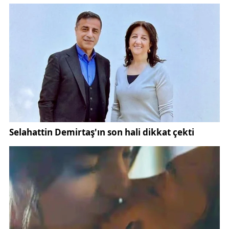
Kılınç, ilkokul yıllarında yetenek taramasıyla spora
başladığını belirterek,
"Cimnastikten sonra Wushu Kung Fu’ya geçtim.
Ruh, beden ve aklın bir bütün olduğu bu spor beni
her yönüyle geliştirdi. Dünya şampiyonluklarımı
artırmayı ve 2026 olimpiyatlarına katılırsam Türk
bayrağını orada dalgalandırmayı hedefliyorum. Ders
ile sporu aynı anda yönetmek kolay olmuyor.
Özellikle sınav haftasında saatlerce ders çalışıp aynı
zamanda antrenman yapmak beni yoruyor ama
ikisinin de üstesinden geliyorum. Antrenörüm Salih
Orhan beni her anlamda destekliyor. Aslında benim
başarımı ön plana çıkaran ve beni keşfeden o, ona
çok teşekkür ediyorum"
diye konuştu.