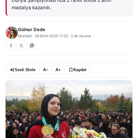
Dünya Şampiyonası’nda 2 farklı stilde 2 altın
madalya kazandı.
Gülnur Dede
Muhabir
·
28 Ekim 2025 11:52
·
2
dk okuma
Sesli Dinle
A−
A+
Kaydet