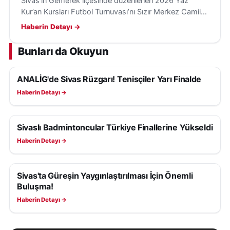
Sivas’ın Gemerek ilçesinde düzenlenen 2026 Yaz
Kur’an Kursları Futbol Turnuvası’nı Sızır Merkez Camii
öğrencileri kazandı; kupa ve madalyalar kapanışta
Haberin Detayı →
verilecek.
Bunları da Okuyun
ANALİG'de Sivas Rüzgarı! Tenisçiler Yarı Finalde
SPOR
Haberin Detayı →
Sivaslı Badmintoncular Türkiye Finallerine Yükseldi
SPOR
Haberin Detayı →
Sivas'ta Güreşin Yaygınlaştırılması İçin Önemli
SPOR
Buluşma!
Haberin Detayı →