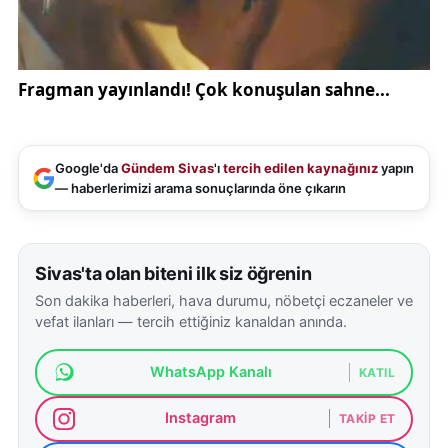
Çin’den gelen antrenörlerden de memnun kalan milli
sporcu,
"Kamp döneminde Çin’den antrenörler geliyor. Bu
sayede hem farklı kültürler görüyoruz hem de farklı
diller öğreniyoruz"
Google'da
Gündem Sivas
'ı
tercih edilen kaynağınız
yapın
— haberlerimizi arama sonuçlarında öne çıkarın
açıklamasını yaptı.
Sivas'ta olan biteni ilk siz öğrenin
Son dakika haberleri, hava durumu, nöbetçi eczaneler ve
vefat ilanları — tercih ettiğiniz kanaldan anında.
WhatsApp Kanalı
KATIL
Instagram
TAKIP ET