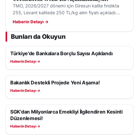
TMO, 2026/2027 dönemi için Giresun kalite fındıkta
255, Levant kalitede 250 TL/kg alım fiyatı açıkladı.
Alımlar 24 Ağustos'ta randevulu sistemle başlayacak.
Haberin Detayı →
Bunları da Okuyun
Türkiye'de Bankalara Borçlu Sayısı Açıklandı
EKONOMI
Haberin Detayı →
Bakanlık Destekli Projede Yeni Aşama!
EKONOMI
Haberin Detayı →
SGK'dan Milyonlarca Emekliyi İlgilendiren Kesinti
EKONOMI
Düzenlemesi!
Haberin Detayı →