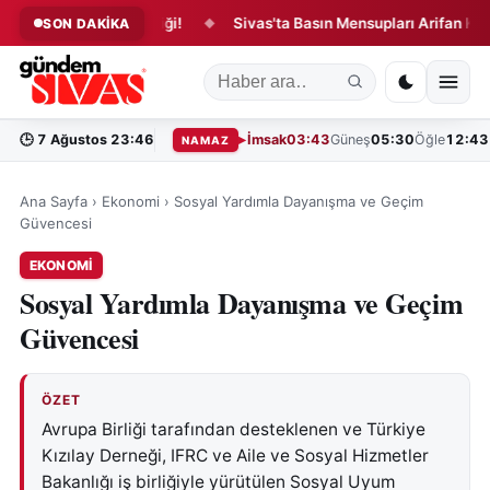
sinde Yangın Paniği!
Sivas'ta Basın Mensupları Arifan Külliyesi'
SON DAKİKA
◆
🕒
7 Ağustos 23:46
İmsak
03:43
Güneş
05:30
Öğle
12:43
NAMAZ
Ana Sayfa
›
Ekonomi
›
Sosyal Yardımla Dayanışma ve Geçim
Güvencesi
EKONOMI
Sosyal Yardımla Dayanışma ve Geçim
Güvencesi
ÖZET
Avrupa Birliği tarafından desteklenen ve Türkiye
Kızılay Derneği, IFRC ve Aile ve Sosyal Hizmetler
Bakanlığı iş birliğiyle yürütülen Sosyal Uyum