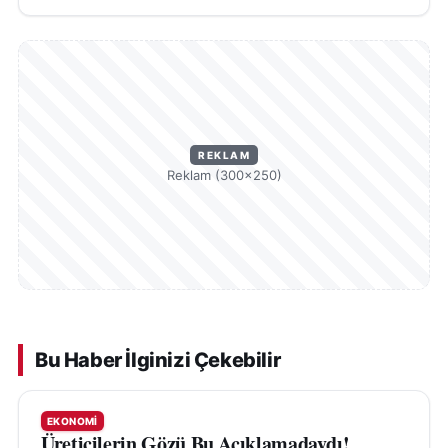
REKLAM
Reklam (300×250)
Bu Haber İlginizi Çekebilir
EKONOMI
Üreticilerin Gözü Bu Açıklamadaydı!