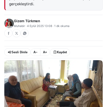
gerçekleştirdi.
Gizem Türkmen
Muhabir
·
4 Eylül 2025 13:08
·
1
dk okuma
Sesli Dinle
A−
A+
Kaydet