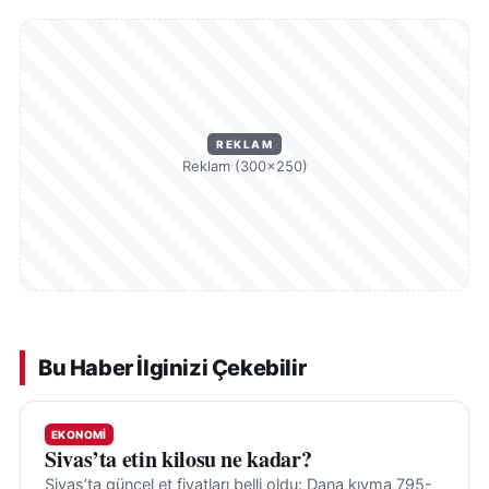
REKLAM
Reklam (300×250)
Bu Haber İlginizi Çekebilir
EKONOMI
Sivas’ta etin kilosu ne kadar?
Sivas’ta güncel et fiyatları belli oldu: Dana kıyma 795-