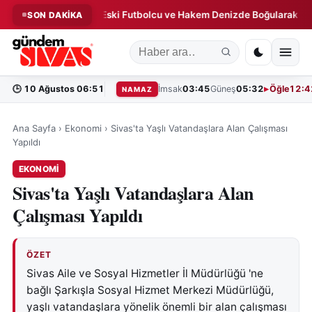
tik Uyarı!
Eski Futbolcu ve Hakem Denizde Boğularak Hayatını
SON DAKİKA
◆
🕒
10 Ağustos 06:51
İmsak
03:45
Güneş
05:32
Öğle
12:4
NAMAZ
Ana Sayfa
›
Ekonomi
›
Sivas'ta Yaşlı Vatandaşlara Alan Çalışması
Yapıldı
EKONOMI
Sivas'ta Yaşlı Vatandaşlara Alan
Çalışması Yapıldı
ÖZET
Sivas Aile ve Sosyal Hizmetler İl Müdürlüğü 'ne
bağlı Şarkışla Sosyal Hizmet Merkezi Müdürlüğü,
yaşlı vatandaşlara yönelik önemli bir alan çalışması