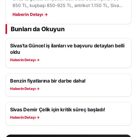
850 TL, kuşbaşı 850-925 TL, antrikot 1.150 TL, Sivas
köftesi 800 TL seviyesinde bulunuyor.
Haberin Detayı →
Bunları da Okuyun
Sivas'ta Güncel iş ilanları ve başvuru detayları belli
EKONOMI
oldu
Haberin Detayı →
Benzin fiyatlarına bir darbe daha!
EKONOMI
Haberin Detayı →
Sivas Demir Çelik için kritik süreç başladı!
EKONOMI
Haberin Detayı →