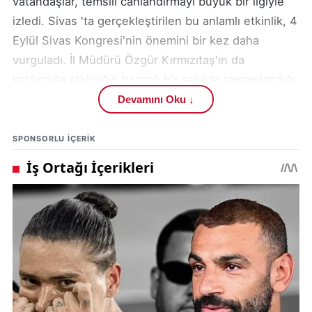
vatandaşlar, temsili canlandırmayı büyük bir ilgiyle
izledi. Sivas 'ta gerçekleştirilen bu anlamlı etkinlik, 4
Eylül Sivas Kongresi'nin önemini bir kez daha
vurguladı. İl Müdürü Özgür Kırmızıtaş'ın da
katılımıyla etkinliğin başarılı bir şekilde tamamlandığı
belirtildi.
Devamını Oku ↓
Temsili heyetin Sivas Atatürk ve Kongre Müzesi'ne
SPONSORLU IÇERIK
ulaşmasıyla birlikte anma töreni başladı. Tören
kapsamında çeşitli etkinlikler düzenlendi ve 4 Eylül
Sivas Kongresi'nin tarihsel önemi vurgulandı. Bu
anlamlı gün, Sivas halkı tarafından coşkuyla kutlandı.