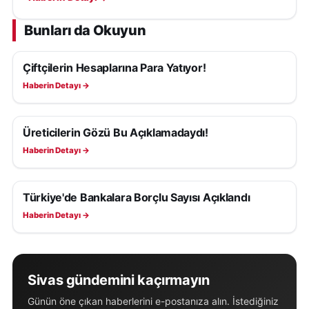
Bunları da Okuyun
Çiftçilerin Hesaplarına Para Yatıyor!
EKONOMI
Haberin Detayı →
Üreticilerin Gözü Bu Açıklamadaydı!
EKONOMI
Haberin Detayı →
Türkiye'de Bankalara Borçlu Sayısı Açıklandı
EKONOMI
Haberin Detayı →
Sivas gündemini kaçırmayın
Günün öne çıkan haberlerini e-postanıza alın. İstediğiniz