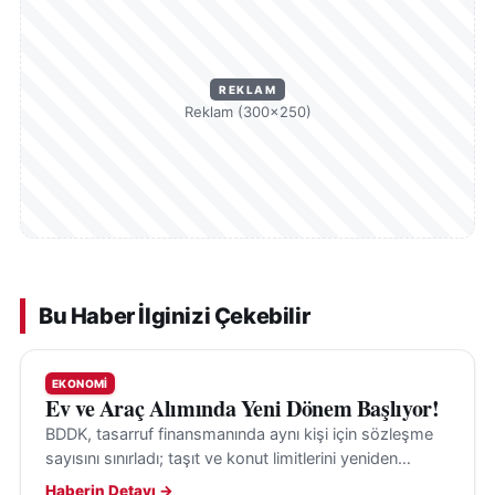
REKLAM
Reklam (300×250)
Bu Haber İlginizi Çekebilir
EKONOMI
Ev ve Araç Alımında Yeni Dönem Başlıyor!
BDDK, tasarruf finansmanında aynı kişi için sözleşme
sayısını sınırladı; taşıt ve konut limitlerini yeniden
belirledi. Yeni kurallar 1 Ekim 2026’da yürürlükte.
Haberin Detayı →