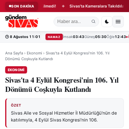
runu Yıllardır Çözülmedi!
Sivas’ta Kameralara Takıldılar!
SON DAKİKA
◆
◆
🕒
8 Ağustos 11:01
İmsak
03:43
Güneş
05:30
Öğle
12:43
NAMAZ
Ana Sayfa
›
Ekonomi
›
Sivas'ta 4 Eylül Kongresi'nin 106. Yıl
Dönümü Coşkuyla Kutlandı
EKONOMI
Sivas'ta 4 Eylül Kongresi'nin 106. Yıl
Dönümü Coşkuyla Kutlandı
ÖZET
Sivas Aile ve Sosyal Hizmetler İl Müdürlüğü'nün de
katılımıyla, 4 Eylül Sivas Kongresi'nin 106.