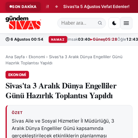
nsfer Hareketliliği!
Sivas'ta 5 Ağustos Vefat Edenler!
T
SON DAKİKA
◆
◆
🕒
6 Ağustos 00:54
İmsak
03:40
Güneş
05:28
Öğle
12:4
NAMAZ
Ana Sayfa
›
Ekonomi
›
Sivas'ta 3 Aralık Dünya Engelliler Günü
Hazırlık Toplantısı Yapıldı
EKONOMI
Sivas'ta 3 Aralık Dünya Engelliler
Günü Hazırlık Toplantısı Yapıldı
ÖZET
Sivas Aile ve Sosyal Hizmetler İl Müdürlüğü, 3
Aralık Dünya Engelliler Günü kapsamında
gerçekleştirilecek etkinliklerin planlanması