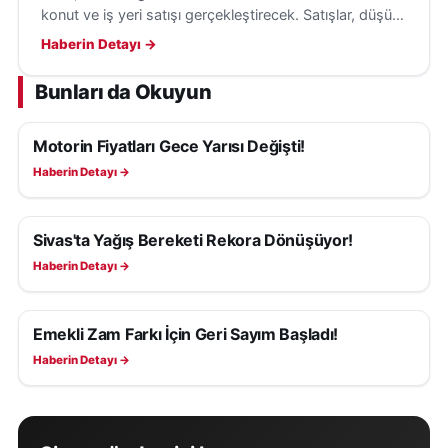
konut ve iş yeri satışı gerçekleştirecek. Satışlar, düşük
peşinat ve uzun vadeli ödeme seçenekleriyle
Haberin Detayı →
yapılacak.
Bunları da Okuyun
Motorin Fiyatları Gece Yarısı Değişti!
EKONOMI
Haberin Detayı →
Sivas'ta Yağış Bereketi Rekora Dönüşüyor!
EKONOMI
Haberin Detayı →
Emekli Zam Farkı İçin Geri Sayım Başladı!
EKONOMI
Haberin Detayı →