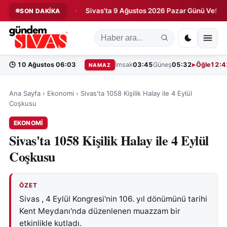
ağa Kaldırdı!
Sivas’ta 9 Ağustos 2026 Pazar Günü Vefat Edenle
SON DAKİKA
◆
🕒
10 Ağustos 06:03
İmsak
03:45
Güneş
05:32
Öğle
12:4
NAMAZ
Ana Sayfa
›
Ekonomi
›
Sivas'ta 1058 Kişilik Halay ile 4 Eylül
Coşkusu
EKONOMI
Sivas'ta 1058 Kişilik Halay ile 4 Eylül
Coşkusu
ÖZET
Sivas , 4 Eylül Kongresi'nin 106. yıl dönümünü tarihi
Kent Meydanı'nda düzenlenen muazzam bir
etkinlikle kutladı.