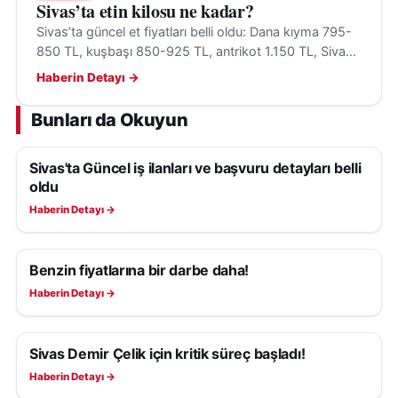
Sivas’ta etin kilosu ne kadar?
Sivas’ta güncel et fiyatları belli oldu: Dana kıyma 795-
850 TL, kuşbaşı 850-925 TL, antrikot 1.150 TL, Sivas
köftesi 800 TL seviyesinde bulunuyor.
Haberin Detayı →
Bunları da Okuyun
Sivas'ta Güncel iş ilanları ve başvuru detayları belli
EKONOMI
oldu
Haberin Detayı →
Benzin fiyatlarına bir darbe daha!
EKONOMI
Haberin Detayı →
Sivas Demir Çelik için kritik süreç başladı!
EKONOMI
Haberin Detayı →