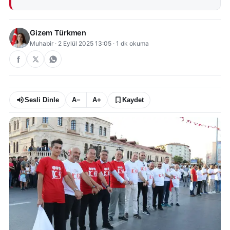
Gizem Türkmen
Muhabir
·
2 Eylül 2025 13:05
·
1
dk okuma
Sesli Dinle
A−
A+
Kaydet