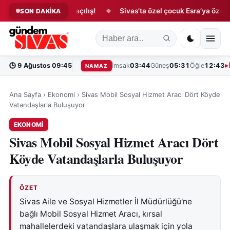
 yüzünü güldüren açılış!
Sivas’ta özel çocuk Esra’ya özel kutla
SON DAKİKA
◆
🕒
9 Ağustos 09:45
İmsak
03:44
Güneş
05:31
Öğle
12:43
NAMAZ
Ana Sayfa
›
Ekonomi
›
Sivas Mobil Sosyal Hizmet Aracı Dört Köyde
Vatandaşlarla Buluşuyor
EKONOMI
Sivas Mobil Sosyal Hizmet Aracı Dört
Köyde Vatandaşlarla Buluşuyor
ÖZET
Sivas Aile ve Sosyal Hizmetler İl Müdürlüğü'ne
bağlı Mobil Sosyal Hizmet Aracı, kırsal
mahallelerdeki vatandaşlara ulaşmak için yola