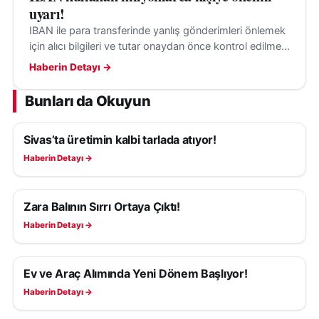
uyarı!
IBAN ile para transferinde yanlış gönderimleri önlemek
için alıcı bilgileri ve tutar onaydan önce kontrol edilmeli;
hata halinde ise bankaya derhal başvurulmalı.
Haberin Detayı →
Bunları da Okuyun
Sivas’ta üretimin kalbi tarlada atıyor!
EKONOMI
Haberin Detayı →
Zara Balının Sırrı Ortaya Çıktı!
EKONOMI
Haberin Detayı →
Ev ve Araç Alımında Yeni Dönem Başlıyor!
EKONOMI
Haberin Detayı →