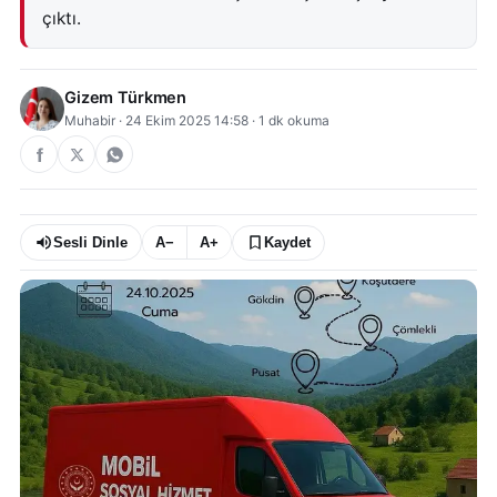
çıktı.
Gizem Türkmen
Muhabir
·
24 Ekim 2025 14:58
·
1
dk okuma
Sesli Dinle
A−
A+
Kaydet