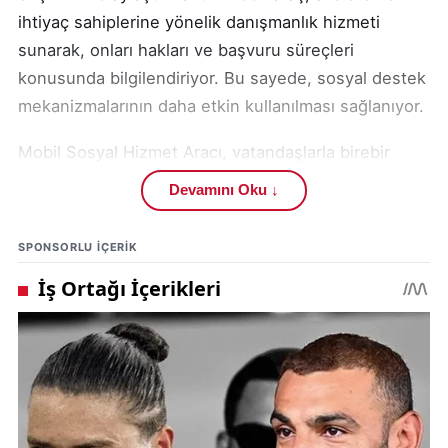
ihtiyaç sahiplerine yönelik danışmanlık hizmeti
sunarak, onları hakları ve başvuru süreçleri
konusunda bilgilendiriyor. Bu sayede, sosyal destek
mekanizmalarının daha etkin kullanılması sağlanıyor.
Mobil Sosyal Hizmet Aracı, vatandaşlarla birebir
iletişim kurarak çalışıyor. Ekipler, köy meydanlarında
Devamını Oku ↓
veya uygun alanlarda kurdukları noktalarda, sosyal
ve ekonomik destek programları, aile içi iletişim,
SPONSORLU IÇERIK
çocuk koruma sistemleri ve engelli/yaşlı hizmetleri
gibi konularda rehberlik ediyor. Hizmet,
vatandaşların evlerine kadar götürülen pratik bir
çözüm sunuyor.