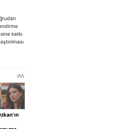
oğrudan
lendirme
sine katkı
aştırılması