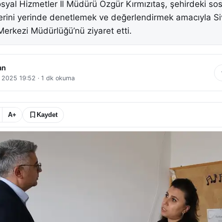
osyal Hizmetler İl Müdürü Özgür Kırmızıtaş, şehirdeki so
lerini yerinde denetlemek ve değerlendirmek amacıyla S
erkezi Müdürlüğü’nü ziyaret etti.
an
 2025 19:52
·
1
dk okuma
A+
Kaydet