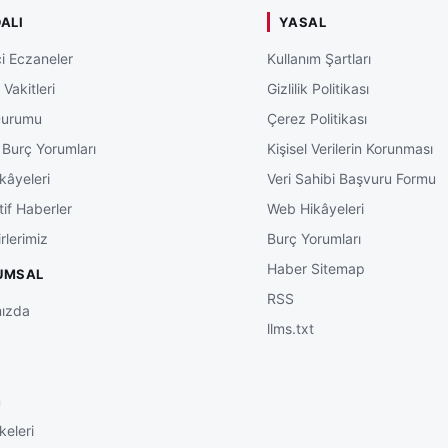
ALI
YASAL
i Eczaneler
Kullanım Şartları
Vakitleri
Gizlilik Politikası
Durumu
Çerez Politikası
 Burç Yorumları
Kişisel Verilerin Korunması
kâyeleri
Veri Sahibi Başvuru Formu
tif Haberler
Web Hikâyeleri
rlerimiz
Burç Yorumları
Haber Sitemap
UMSAL
RSS
ızda
llms.txt
m
keleri