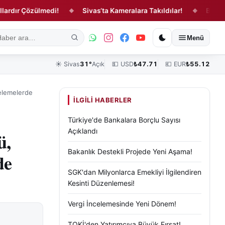
r Çözülmedi!
Sivas’ta Kameralara Takıldılar!
Büyük Birlik
◆
◆
ık
Kültür, Sanat ve Tarih
Yaşam
Sivas Vefat Edenler
Köşe Yazılar
Menü
☀️
Sivas
31°
Açık
💵 USD
₺
47.71
💶 EUR
₺
55.12
celemelerde
İLGILI HABERLER
Türkiye'de Bankalara Borçlu Sayısı
Açıklandı
ü,
Bakanlık Destekli Projede Yeni Aşama!
de
SGK'dan Milyonlarca Emekliyi İlgilendiren
Kesinti Düzenlemesi!
Vergi İncelemesinde Yeni Dönem!
TOKİ'den Yatırımcıya Büyük Fırsat!