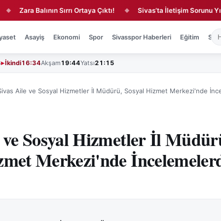
Zara Balının Sırrı Ortaya Çıktı!
Sivas’ta İletişim Sorunu Yıllardı
◆
yaset
Asayiş
Ekonomi
Spor
Sivasspor Haberleri
Eğitim
Sağl
3
İkindi
16:34
Akşam
19:44
Yatsı
21:15
Sivas Aile ve Sosyal Hizmetler İl Müdürü, Sosyal Hizmet Merkezi'nde İn
e ve Sosyal Hizmetler İl Müdür
zmet Merkezi'nde İncelemeler