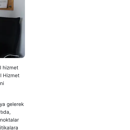
l hizmet
al Hizmet
ni
aya gelerek
tıda,
 noktalar
itikalara