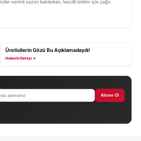
ciler verimli sezon beklerken, tescilli üretim için çağrı
Üreticilerin Gözü Bu Açıklamadaydı!
EKONOMI
Haberin Detayı →
Abone Ol