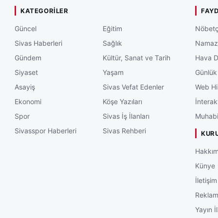
KATEGORILER
FAYD
Güncel
Eğitim
Nöbetç
Sivas Haberleri
Sağlık
Namaz 
Gündem
Kültür, Sanat ve Tarih
Hava 
Siyaset
Yaşam
Günlük
Asayiş
Sivas Vefat Edenler
Web Hi
Ekonomi
Köşe Yazıları
İnterak
Spor
Sivas İş İlanları
Muhabi
Sivasspor Haberleri
Sivas Rehberi
KUR
Hakkım
Künye
İletişim
Rekla
Yayın İl