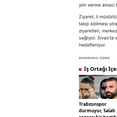
yön verme amacı t
Ziyaret, il müdür
takip edilmesi str
ziyaretleri, merke
sağlıyor. Sivas'ta 
hedefleniyor.
SPONSORLU IÇERIK