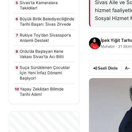
Sivas Aile ve S
Sivas’ta Kameralara
5
Takıldılar!
hizmet faaliyet
Sosyal Hizmet M
Büyük Birlik Belediyeciliğinde
6
Tarihi Başarı: Sivas Zirvede
Rukiye Toy’dan Sivasspor’a
7
İpek Yiğit Tarh
Anlamlı Destek!
Muhabir
·
21 Ekim
Ordu’da Başlayan Kene
8
Vakası Sivas’ta Acı Bitti
Suça Sürüklenen Çocuklar
9
Sesli Dinle
A−
İçin Yeni İnfaz Dönemi
Başlıyor!
Yapay Zekâdan Bilimde
10
Tarihi Adım!