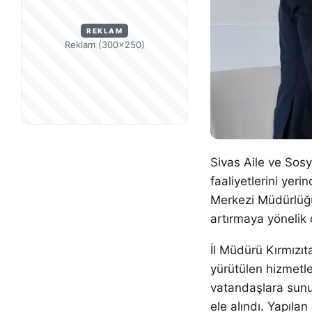
REKLAM
Reklam (300×250)
Sivas Aile ve Sosy
faaliyetlerini ye
Merkezi Müdürlüğü’
artırmaya yönelik 
İl Müdürü Kırmızı
yürütülen hizmetle
vatandaşlara sunul
ele alındı. Yapılan