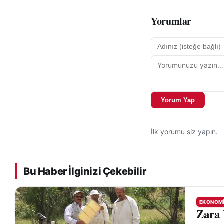
Yorumlar
Yorum Yap
İlk yorumu siz yapın.
Bu Haber İlginizi Çekebilir
EKONOM
Zara 