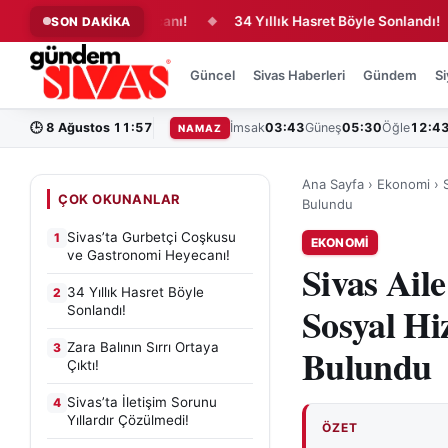
 Gastronomi Heyecanı!
34 Yıllık Hasret Böyle Sonlandı!
SON DAKİKA
◆
◆
Güncel
Sivas Haberleri
Gündem
Si
🕒
8 Ağustos 11:57
İmsak
03:43
Güneş
05:30
Öğle
12:4
NAMAZ
Ana Sayfa
›
Ekonomi
›
ÇOK OKUNANLAR
Bulundu
Sivas’ta Gurbetçi Coşkusu
1
EKONOMI
ve Gastronomi Heyecanı!
Sivas Ail
34 Yıllık Hasret Böyle
2
Sosyal Hi
Sonlandı!
Zara Balının Sırrı Ortaya
3
Bulundu
Çıktı!
Sivas’ta İletişim Sorunu
4
Yıllardır Çözülmedi!
ÖZET