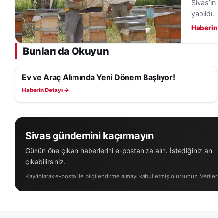
Sivas’ın
yapıldı.
Haberin
Bunları da Okuyun
Ev ve Araç Alımında Yeni Dönem Başlıyor!
EKONOMI
Haberin Detayı →
Sivas gündemini kaçırmayın
Günün öne çıkan haberlerini e-postanıza alın. İstediğiniz an
çıkabilirsiniz.
Kaydolarak e-posta ile bilgilendirme almayı kabul etmiş olursunuz. Veriler