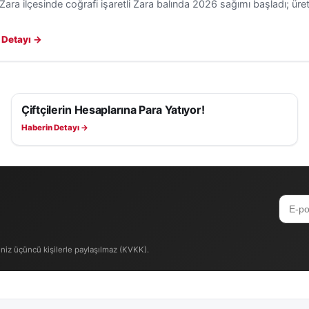
 Zara ilçesinde coğrafi işaretli Zara balında 2026 sağımı başladı; üreti
 Detayı →
Çiftçilerin Hesaplarına Para Yatıyor!
EKONOMI
Haberin Detayı →
iniz üçüncü kişilerle paylaşılmaz (KVKK).