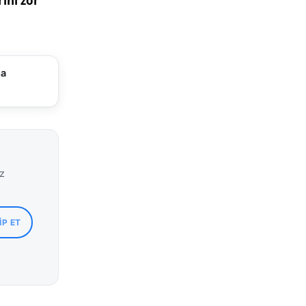
ma
iz
IP ET