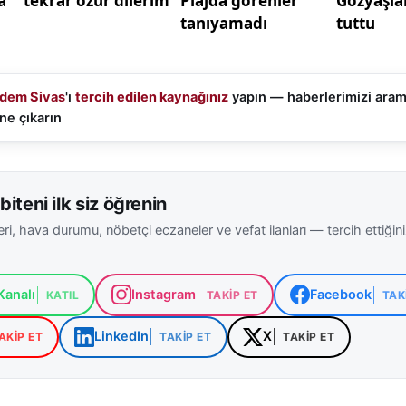
dem Sivas
'ı
tercih edilen kaynağınız
yapın — haberlerimizi ara
ne çıkarın
biteni ilk siz öğrenin
ri, hava durumu, nöbetçi eczaneler ve vefat ilanları — tercih ettiğin
analı
Instagram
Facebook
KATIL
TAKIP ET
TAK
LinkedIn
X
AKIP ET
TAKIP ET
TAKIP ET