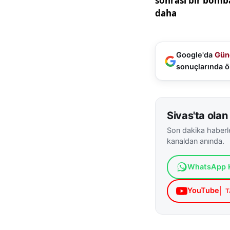
Google'da
Gün
sonuçlarında ö
Sivas'ta olan 
Son dakika haberle
kanaldan anında.
WhatsApp K
YouTube
T