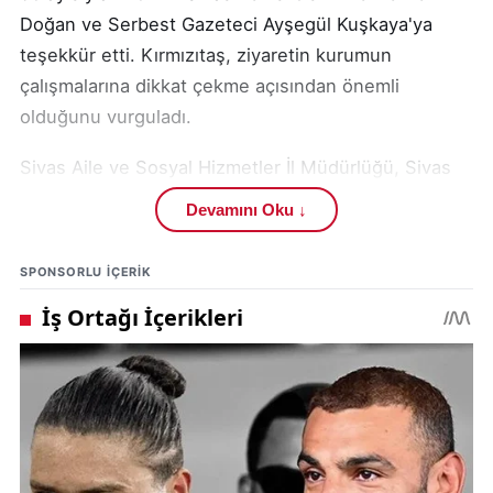
Doğan ve Serbest Gazeteci Ayşegül Kuşkaya'ya
teşekkür etti. Kırmızıtaş, ziyaretin kurumun
çalışmalarına dikkat çekme açısından önemli
olduğunu vurguladı.
Sivas Aile ve Sosyal Hizmetler İl Müdürlüğü, Sivas
ilinde ailelerin ve toplumun refahını artırmaya
Devamını Oku ↓
yönelik çeşitli hizmetler sunmaktadır. Bu hizmetler
arasında:
SPONSORLU IÇERIK
İl Müdürlüğü, Sivas'ta ihtiyaç sahibi vatandaşlara
destek sağlamak ve sosyal hizmetlerin kalitesini
artırmak için çalışmalarını aralıksız sürdürmektedir.