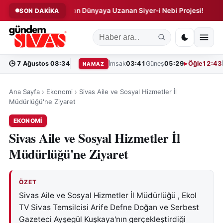
nu!
Sivas'tan Dünyaya Uzanan Siyer-i Nebi Projesi!
Siva
SON DAKİKA
◆
◆
🕒
7 Ağustos 08:34
İmsak
03:41
Güneş
05:29
Öğle
12:43
NAMAZ
Ana Sayfa
›
Ekonomi
›
Sivas Aile ve Sosyal Hizmetler İl
Müdürlüğü'ne Ziyaret
EKONOMI
Sivas Aile ve Sosyal Hizmetler İl
Müdürlüğü'ne Ziyaret
ÖZET
Sivas Aile ve Sosyal Hizmetler İl Müdürlüğü , Ekol
TV Sivas Temsilcisi Arife Defne Doğan ve Serbest
Gazeteci Ayşegül Kuşkaya'nın gerçekleştirdiği