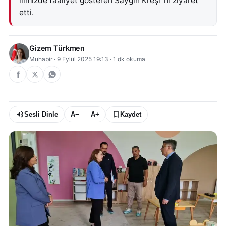
ilimizde faaliyet gösteren Saygın Kreşi ’ni ziyaret
etti.
Gizem Türkmen
Muhabir
·
9 Eylül 2025 19:13
·
1
dk okuma
Sesli Dinle
A−
A+
Kaydet