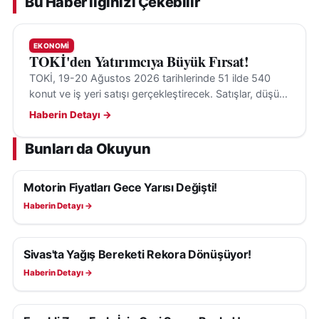
Bu Haber İlginizi Çekebilir
EKONOMI
TOKİ'den Yatırımcıya Büyük Fırsat!
TOKİ, 19-20 Ağustos 2026 tarihlerinde 51 ilde 540
konut ve iş yeri satışı gerçekleştirecek. Satışlar, düşük
peşinat ve uzun vadeli ödeme seçenekleriyle
Haberin Detayı →
yapılacak.
Bunları da Okuyun
Motorin Fiyatları Gece Yarısı Değişti!
EKONOMI
Haberin Detayı →
Sivas'ta Yağış Bereketi Rekora Dönüşüyor!
EKONOMI
Haberin Detayı →
EKONOMI