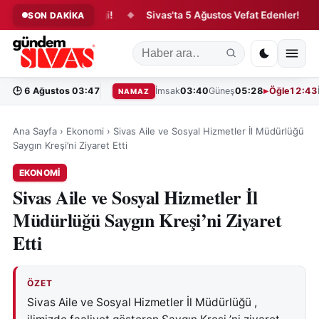
nsfer Hareketliliği!
Sivas'ta 5 Ağustos Vefat Edenler!
Ta
SON DAKİKA
◆
◆
🕒
6 Ağustos 03:47
İmsak
03:40
Güneş
05:28
Öğle
12:43
NAMAZ
Ana Sayfa
›
Ekonomi
›
Sivas Aile ve Sosyal Hizmetler İl Müdürlüğü
Saygın Kreşi’ni Ziyaret Etti
EKONOMI
Sivas Aile ve Sosyal Hizmetler İl
Müdürlüğü Saygın Kreşi’ni Ziyaret
Etti
ÖZET
Sivas Aile ve Sosyal Hizmetler İl Müdürlüğü ,