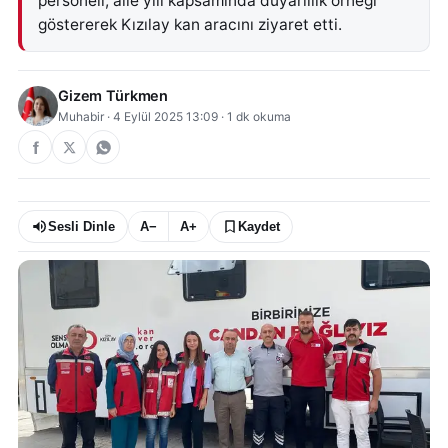
personeli, aile yılı kapsamında duyarlılık örneği
göstererek Kızılay kan aracını ziyaret etti.
Gizem Türkmen
Muhabir
·
4 Eylül 2025 13:09
·
1
dk okuma
Sesli Dinle
A−
A+
Kaydet