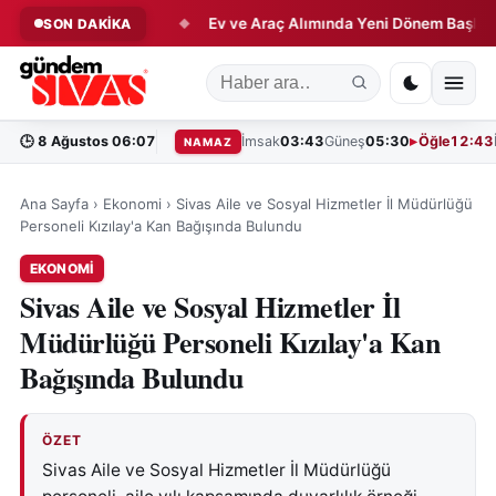
de Tarihi Adım!
Ev ve Araç Alımında Yeni Dönem Başlıyor!
SON DAKİKA
◆
🕒
8 Ağustos 06:07
İmsak
03:43
Güneş
05:30
Öğle
12:43
NAMAZ
Ana Sayfa
›
Ekonomi
›
Sivas Aile ve Sosyal Hizmetler İl Müdürlüğü
Personeli Kızılay'a Kan Bağışında Bulundu
EKONOMI
Sivas Aile ve Sosyal Hizmetler İl
Müdürlüğü Personeli Kızılay'a Kan
Bağışında Bulundu
ÖZET
Sivas Aile ve Sosyal Hizmetler İl Müdürlüğü