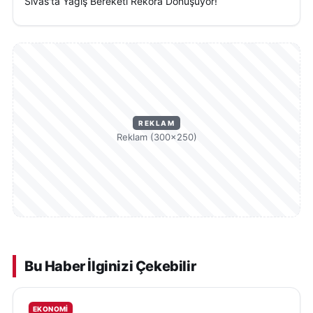
Sivas'ta Yağış Bereketi Rekora Dönüşüyor!
REKLAM
Reklam (300×250)
Bu Haber İlginizi Çekebilir
EKONOMI