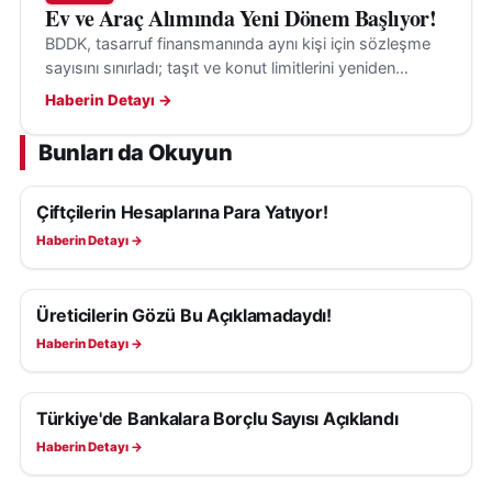
Ev ve Araç Alımında Yeni Dönem Başlıyor!
BDDK, tasarruf finansmanında aynı kişi için sözleşme
sayısını sınırladı; taşıt ve konut limitlerini yeniden
belirledi. Yeni kurallar 1 Ekim 2026’da yürürlükte.
Haberin Detayı →
Bunları da Okuyun
Çiftçilerin Hesaplarına Para Yatıyor!
EKONOMI
Haberin Detayı →
Üreticilerin Gözü Bu Açıklamadaydı!
EKONOMI
Haberin Detayı →
Türkiye'de Bankalara Borçlu Sayısı Açıklandı
EKONOMI
Haberin Detayı →