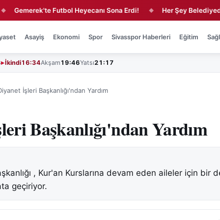
merek'te Futbol Heyecanı Sona Erdi!
Her Şey Belediyeden Be
◆
yaset
Asayiş
Ekonomi
Spor
Sivasspor Haberleri
Eğitim
Sağl
3
İkindi
16:34
Akşam
19:46
Yatsı
21:17
Diyanet İşleri Başkanlığı'ndan Yardım
şleri Başkanlığı'ndan Yardım
aşkanlığı , Kur'an Kurslarına devam eden aileler için bir 
ta geçiriyor.