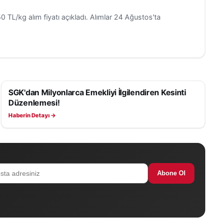
 TL/kg alım fiyatı açıkladı. Alımlar 24 Ağustos'ta
SGK'dan Milyonlarca Emekliyi İlgilendiren Kesinti
EKONOMI
Düzenlemesi!
Haberin Detayı →
Abone Ol