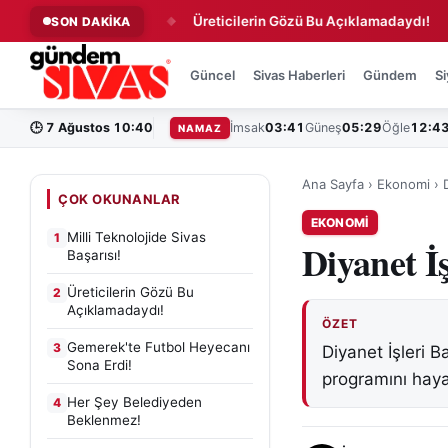
e Sivas Başarısı!
Üreticilerin Gözü Bu Açıklamadaydı!
Ge
SON DAKİKA
◆
◆
Güncel
Sivas Haberleri
Gündem
Si
🕒
7 Ağustos 10:40
İmsak
03:41
Güneş
05:29
Öğle
12:4
NAMAZ
Ana Sayfa
›
Ekonomi
›
ÇOK OKUNANLAR
EKONOMI
Milli Teknolojide Sivas
1
Diyanet İ
Başarısı!
Üreticilerin Gözü Bu
2
Açıklamadaydı!
ÖZET
Gemerek'te Futbol Heyecanı
3
Diyanet İşleri B
Sona Erdi!
programını haya
Her Şey Belediyeden
4
Beklenmez!