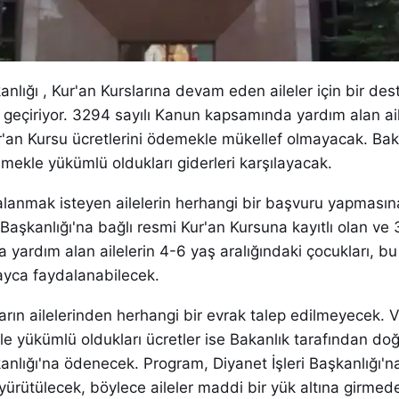
kanlığı , Kur'an Kurslarına devam eden aileler için bir des
geçiriyor. 3294 sayılı Kanun kapsamında yardım alan ail
ur'an Kursu ücretlerini ödemekle mükellef olmayacak. Bak
emekle yükümlü oldukları giderleri karşılayacak.
anmak isteyen ailelerin herhangi bir başvuru yapmasın
 Başkanlığı'na bağlı resmi Kur'an Kursuna kayıtlı olan ve 
yardım alan ailelerin 4-6 yaş aralığındaki çocukları, b
yca faydalanabilecek.
arın ailelerinden herhangi bir evrak talep edilmeyecek. Ve
 yükümlü oldukları ücretler ise Bakanlık tarafından do
kanlığı'na ödenecek. Program, Diyanet İşleri Başkanlığı'
 yürütülecek, böylece aileler maddi bir yük altına girmed