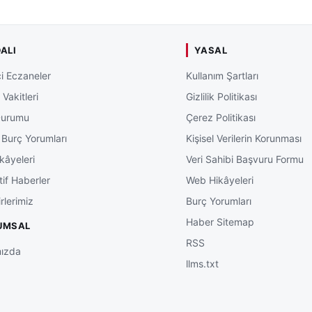
ALI
YASAL
i Eczaneler
Kullanım Şartları
Vakitleri
Gizlilik Politikası
Durumu
Çerez Politikası
 Burç Yorumları
Kişisel Verilerin Korunması
kâyeleri
Veri Sahibi Başvuru Formu
tif Haberler
Web Hikâyeleri
rlerimiz
Burç Yorumları
Haber Sitemap
UMSAL
RSS
ızda
llms.txt