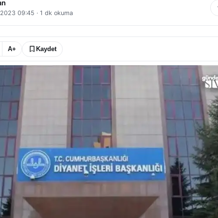
an
k 2023 09:45
·
1
dk okuma
A+
Kaydet