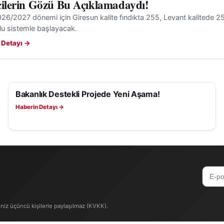
cilerin Gözü Bu Açıklamadaydı!
6/2027 dönemi için Giresun kalite fındıkta 255, Levant kalitede 250
lu sistemle başlayacak.
 Detayı →
Bakanlık Destekli Projede Yeni Aşama!
EKONOMI
Haberin Detayı →
iniz üçüncü kişilerle paylaşılmaz (KVKK).