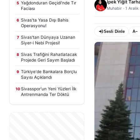
İpek Yiğit Tarh
Yağdonduran Geçidi'nde Tır
5
Faciası
Muhabir
·
1 Aralı
Sivas'ta Yasa Dışı Bahis
6
Operasyonu!
Sesli Dinle
A−
Sivas'tan Dünyaya Uzanan
7
Siyer-i Nebi Projesi!
Sivas Trafiğini Rahatlatacak
8
Projede Geri Sayım Başladı
Türkiye'de Bankalara Borçlu
9
Sayısı Açıklandı
Sivasspor'un Yeni Yüzleri İlk
10
Antrenmanda Ter Döktü