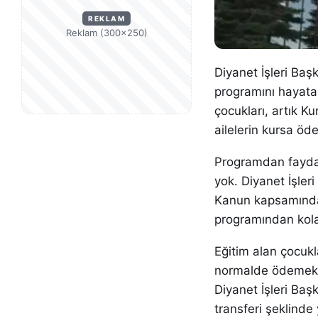
REKLAM
Reklam (300×250)
Diyanet İşleri Baş
programını hayata 
çocukları, artık K
ailelerin kursa öd
Programdan faydal
yok. Diyanet İşleri
Kanun kapsamında 
programından kola
Eğitim alan çocukl
normalde ödemekle
Diyanet İşleri Baş
transferi şeklinde