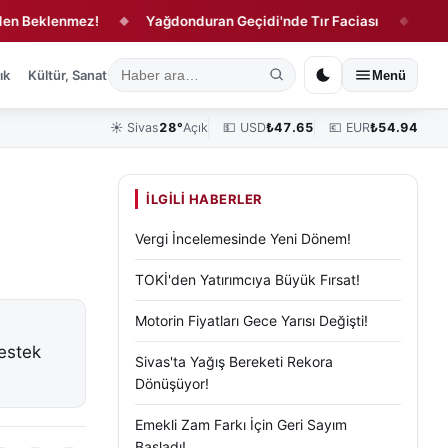
klenmez!
Yağdonduran Geçidi'nde Tır Faciası
Sivas'ta 
◆
◆
ık
Kültür, Sanat ve Tarih
Yaşam
Sivas Vefat Edenler
Köşe Yazılar
Menü
☀️
Sivas
28°
Açık
💵 USD
₺
47.65
💶 EUR
₺
54.94
İLGILI HABERLER
Vergi İncelemesinde Yeni Dönem!
TOKİ'den Yatırımcıya Büyük Fırsat!
Motorin Fiyatları Gece Yarısı Değişti!
destek
Sivas'ta Yağış Bereketi Rekora
Dönüşüyor!
Emekli Zam Farkı İçin Geri Sayım
Başladı!