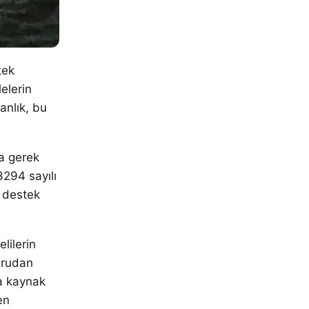
tek
elerin
anlık, bu
a gerek
3294 sayılı
u destek
lilerin
ğrudan
na kaynak
en