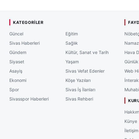
KATEGORILER
FAYD
Güncel
Eğitim
Nöbetç
Sivas Haberleri
Sağlık
Namaz 
Gündem
Kültür, Sanat ve Tarih
Hava 
Siyaset
Yaşam
Günlük
Asayiş
Sivas Vefat Edenler
Web Hi
Ekonomi
Köşe Yazıları
İnterak
Spor
Sivas İş İlanları
Muhabi
Sivasspor Haberleri
Sivas Rehberi
KUR
Hakkım
Künye
İletişim