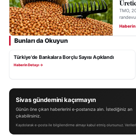
Üreti
TMO, 202
randevu
Haberin
Bunları da Okuyun
Türkiye'de Bankalara Borçlu Sayısı Açıklandı
EKONOMI
Haberin Detayı →
Sivas gündemini kaçırmayın
Günün öne çıkan haberlerini e-postanıza alın. İstediğiniz an
çıkabilirsiniz.
Kaydolarak e-posta ile bilgilendirme almayı kabul etmiş olursunuz. Veriler