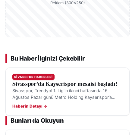
Reklam (300×250)
Bu Haber İlginizi Çekebilir
SIVASSPOR HABERLERI
Sivasspor’da Kayserispor mesaisi başladı!
Sivasspor, Trendyol 1. Lig’in ikinci haftasında 16
Ağustos Pazar günü Metro Holding Kayserispor’a
konuk olacak; hedef ilk galibiyet ve transfer takviyeleri.
Haberin Detayı →
Bunları da Okuyun