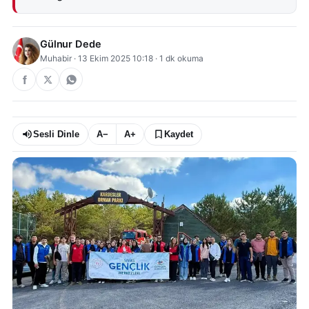
Gülnur Dede
Muhabir
·
13 Ekim 2025 10:18
·
1
dk okuma
Sesli Dinle
A−
A+
Kaydet