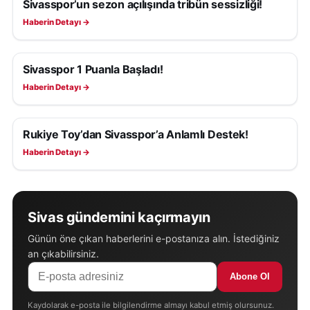
Sivasspor’un sezon açılışında tribün sessizliği!
SIVASSPOR HABERLERI
Haberin Detayı →
Sivasspor 1 Puanla Başladı!
SIVASSPOR HABERLERI
Haberin Detayı →
Rukiye Toy’dan Sivasspor’a Anlamlı Destek!
SIVASSPOR HABERLERI
Haberin Detayı →
Sivas gündemini kaçırmayın
Günün öne çıkan haberlerini e-postanıza alın. İstediğiniz
an çıkabilirsiniz.
Abone Ol
Kaydolarak e-posta ile bilgilendirme almayı kabul etmiş olursunuz.