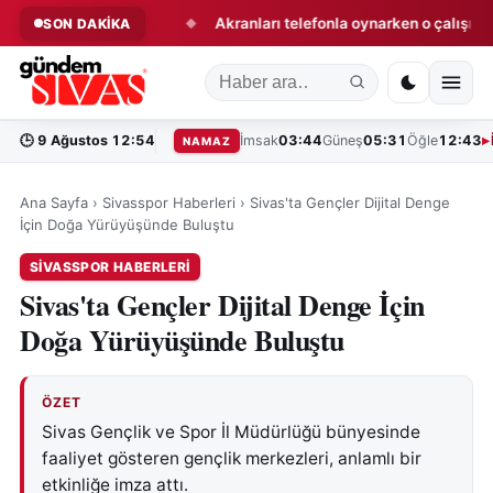
na bir darbe daha!
Akranları telefonla oynarken o çalışıyor!
SON DAKİKA
◆
🕒
9 Ağustos 12:54
İmsak
03:44
Güneş
05:31
Öğle
12:43
NAMAZ
Ana Sayfa
›
Sivasspor Haberleri
›
Sivas'ta Gençler Dijital Denge
İçin Doğa Yürüyüşünde Buluştu
SIVASSPOR HABERLERI
Sivas'ta Gençler Dijital Denge İçin
Doğa Yürüyüşünde Buluştu
ÖZET
Sivas Gençlik ve Spor İl Müdürlüğü bünyesinde
faaliyet gösteren gençlik merkezleri, anlamlı bir
etkinliğe imza attı.