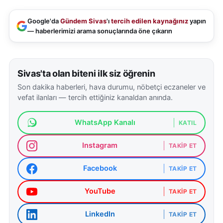
Google'da
Gündem Sivas
'ı
tercih edilen kaynağınız
yapın
— haberlerimizi arama sonuçlarında öne çıkarın
Sivas'ta olan biteni ilk siz öğrenin
Son dakika haberleri, hava durumu, nöbetçi eczaneler ve
vefat ilanları — tercih ettiğiniz kanaldan anında.
WhatsApp Kanalı
KATIL
Instagram
TAKIP ET
Facebook
TAKIP ET
YouTube
TAKIP ET
LinkedIn
TAKIP ET