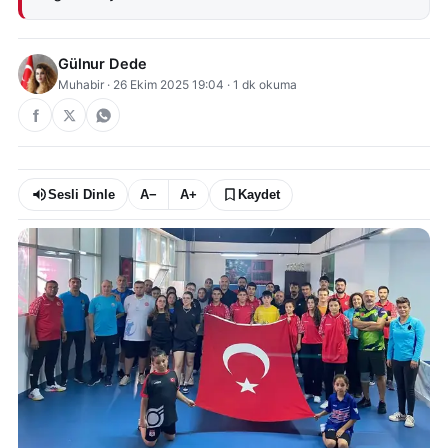
Gülnur Dede
Muhabir
·
26 Ekim 2025 19:04
·
1
dk okuma
Sesli Dinle
A−
A+
Kaydet