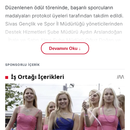
Düzenlenen ödül töreninde, başarılı sporcuların
madalyaları protokol üyeleri tarafından takdim edildi.
Sivas Gençlik ve Spor İl Müdürlüğü yöneticilerinden
Destek Hizmetleri Şube Müdürü Aydın Arslandoğan
, İhale ve Satın Alma Şube Müdürü Oğuz Doğan ve
Mali İşler Şube Müdürü M. Erdal Öz , sporcuları
Devamını Oku ↓
tebrik ederek madalyalarını verdiler.
SPONSORLU IÇERIK
Organizasyonun ardından bir açıklama yapan Sivas
Gençlik ve Spor İl Müdürlüğü, turnuvaya katılarak
Cumhuriyet coşkusunu sporla buluşturan tüm
sporculara teşekkür etti. Açıklamada, sporcuların
bundan sonraki kariyerlerinde de başarılarının
devamı dilendi. Etkinlik, milli bayram ruhunun spor
camiasında ne denli güçlü bir şekilde yaşatıldığını bir
kez daha gösterdi.