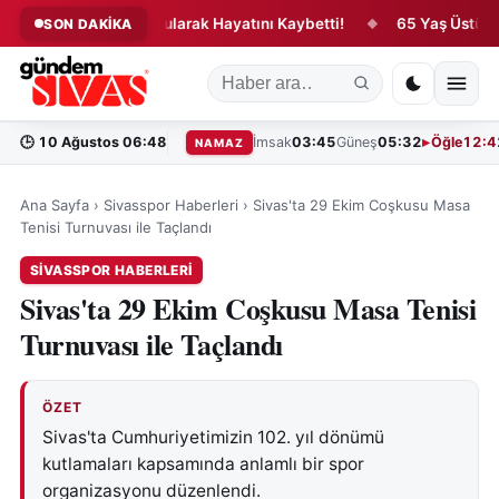
kem Denizde Boğularak Hayatını Kaybetti!
65 Yaş Üstü Sürücül
SON DAKİKA
◆
🕒
10 Ağustos 06:48
İmsak
03:45
Güneş
05:32
Öğle
12:4
NAMAZ
Ana Sayfa
›
Sivasspor Haberleri
›
Sivas'ta 29 Ekim Coşkusu Masa
Tenisi Turnuvası ile Taçlandı
SIVASSPOR HABERLERI
Sivas'ta 29 Ekim Coşkusu Masa Tenisi
Turnuvası ile Taçlandı
ÖZET
Sivas'ta Cumhuriyetimizin 102. yıl dönümü
kutlamaları kapsamında anlamlı bir spor
organizasyonu düzenlendi.