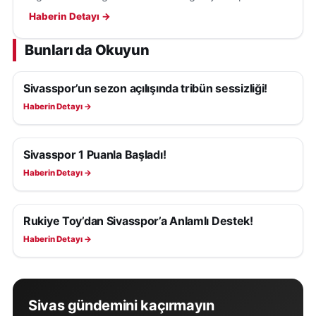
konuk olacak; hedef ilk galibiyet ve transfer takviyeleri.
Haberin Detayı →
Bunları da Okuyun
Sivasspor’un sezon açılışında tribün sessizliği!
SIVASSPOR HABERLERI
Haberin Detayı →
Sivasspor 1 Puanla Başladı!
SIVASSPOR HABERLERI
Haberin Detayı →
Rukiye Toy’dan Sivasspor’a Anlamlı Destek!
SIVASSPOR HABERLERI
Haberin Detayı →
Sivas gündemini kaçırmayın