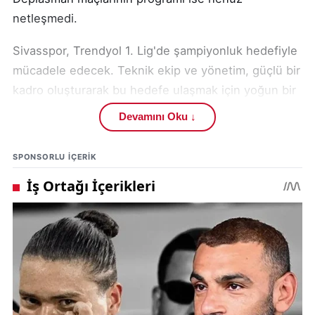
netleşmedi.
Sivasspor, Trendyol 1. Lig'de şampiyonluk hedefiyle
mücadele edecek. Teknik ekip ve yönetim, güçlü bir
kadro oluşturarak bu hedefe ulaşmak için yoğun bir
hazırlık içerisinde. Takım , taraftarlarına güven
Devamını Oku ↓
veriyor ve sezon boyunca istikrarlı bir performans
sergilemeyi amaçlıyor.
SPONSORLU IÇERIK
Sivasspor, taraftarlarının desteğiyle Trendyol 1.
Lig'de başarılı bir sezon geçirmeyi hedefliyor.
Sivasspor 'un yolunda başarılar dileriz.