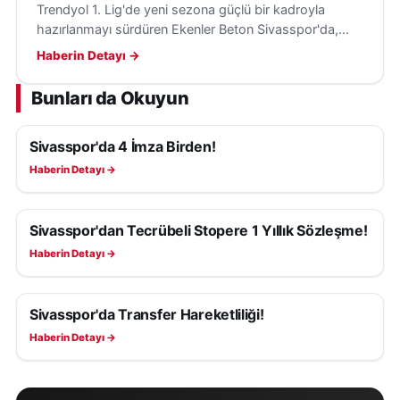
Trendyol 1. Lig'de yeni sezona güçlü bir kadroyla
hazırlanmayı sürdüren Ekenler Beton Sivasspor'da,
yeni transferler ilk kez takım arkadaşlarıyla birlikte
Haberin Detayı →
antrenmana çıktı.
Bunları da Okuyun
Sivasspor'da 4 İmza Birden!
SIVASSPOR HABERLERI
Haberin Detayı →
Sivasspor'dan Tecrübeli Stopere 1 Yıllık Sözleşme!
SIVASSPOR HABERLERI
Haberin Detayı →
Sivasspor'da Transfer Hareketliliği!
SIVASSPOR HABERLERI
Haberin Detayı →