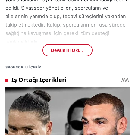
edildi. Sivasspor yöneticileri, sporcuların ve
ailelerinin yanında olup, tedavi süreçlerini yakından
takip etmektedir. Kulüp, sporcuların en kısa sürede
sağlığına kavuşması için gerekli tüm desteği
sağlamaktadır.
Devamını Oku ↓
Sivasspor yönetimi, yaşanan kazayla ilgili olarak
geçmiş olsun dileklerini iletti ve sporcuların ve
SPONSORLU IÇERIK
ailelerinin yanında olduklarını vurguladı. Kulüp,
tedavi süreçleri hakkında kamuoyunu
bilgilendirmeye devam edecektir.