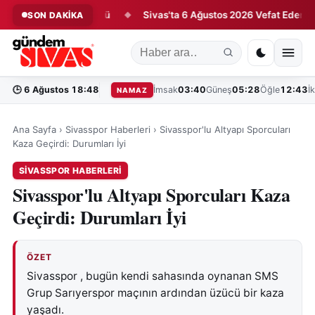
renmanda Ter Döktü
Sivas'ta 6 Ağustos 2026 Vefat Edenler
SON DAKİKA
◆
◆
🕒
6 Ağustos 18:48
İmsak
03:40
Güneş
05:28
Öğle
12:43
İ
NAMAZ
Ana Sayfa
›
Sivasspor Haberleri
›
Sivasspor'lu Altyapı Sporcuları
Kaza Geçirdi: Durumları İyi
SIVASSPOR HABERLERI
Sivasspor'lu Altyapı Sporcuları Kaza
Geçirdi: Durumları İyi
ÖZET
Sivasspor , bugün kendi sahasında oynanan SMS
Grup Sarıyerspor maçının ardından üzücü bir kaza
yaşadı.