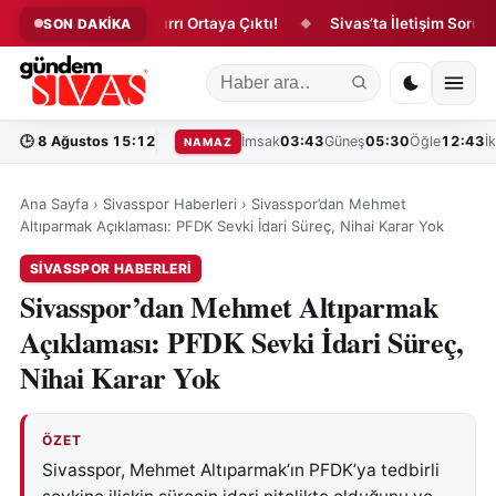
Zara Balının Sırrı Ortaya Çıktı!
Sivas’ta İletişim Sorunu Yıll
SON DAKİKA
◆
◆
🕒
8 Ağustos 15:12
İmsak
03:43
Güneş
05:30
Öğle
12:43
İ
NAMAZ
Ana Sayfa
›
Sivasspor Haberleri
›
Sivasspor’dan Mehmet
Altıparmak Açıklaması: PFDK Sevki İdari Süreç, Nihai Karar Yok
SIVASSPOR HABERLERI
Sivasspor’dan Mehmet Altıparmak
Açıklaması: PFDK Sevki İdari Süreç,
Nihai Karar Yok
ÖZET
Sivasspor, Mehmet Altıparmak’ın PFDK’ya tedbirli