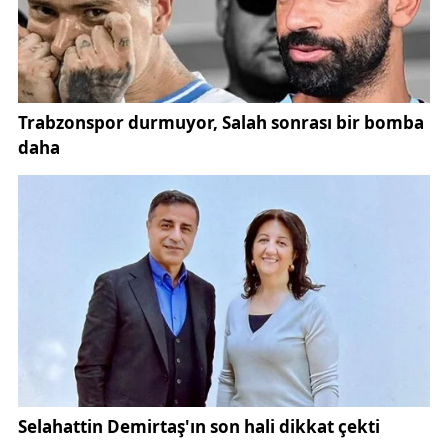
Mehmet Altıparmak’ın da PFDK’ya sevk edildiği
kamuoyuna yansıdı.
TFF tarafından yürütülen inceleme süreci, disiplin
talimatları doğrultusunda gerçekleştirilen rutin bir
idari uygulama olarak değerlendiriliyor. Sivasspor
Kulübü, yaptığı açıklamada bu tür sevk işlemlerinin
peşinen bir suçlama ya da yaptırım anlamına
gelmediğinin altını çizdi. Aksine, sürecin ilgili kurullar
tarafından yapılacak değerlendirmeler neticesinde
şekilleneceği belirtildi.
Kulüp açıklamasında, 7 Ocak 2026 tarihi itibarıyla
alınan tedbirli sevk kararının, nihai bir hüküm teşkil
etmediği özellikle vurgulandı. Bu çerçevede
Mehmet Altıparmak hakkında yürütülen işlemlerin,
yalnızca inceleme sürecinin bir parçası olduğu ifade