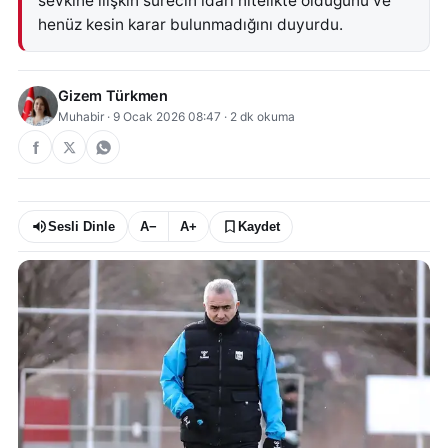
sevkine ilişkin sürecin idari nitelikte olduğunu ve
henüz kesin karar bulunmadığını duyurdu.
Gizem Türkmen
Muhabir
·
9 Ocak 2026 08:47
·
2
dk okuma
Sesli Dinle
A−
A+
Kaydet