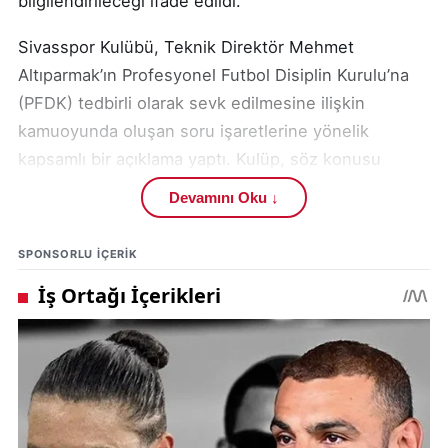
bilgilendirileceği ifade edildi.
Sivasspor Kulübü, Teknik Direktör Mehmet
Altıparmak’ın Profesyonel Futbol Disiplin Kurulu’na
(PFDK) tedbirli olarak sevk edilmesine ilişkin
kamuoyunda oluşan soru işaretlerine yönelik
kapsamlı bir açıklama yaptı. Kulüp, söz konusu
sürecin idari bir inceleme kapsamında
Devamını Oku ↓
yürütüldüğünü ve henüz bağlayıcı ya da kesinleşmiş
herhangi bir kararın bulunmadığını vurguladı.
SPONSORLU IÇERIK
Türkiye Futbol Federasyonu’nun yürürlükte bulunan
Futbol Disiplin Talimatı’nın 57. maddesi çerçevesinde
başlattığı inceleme doğrultusunda, aralarında farklı
kulüplerden teknik sorumluların da yer aldığı toplam
108 isim hakkında tedbirli sevk kararı alındı. Bu karar
kapsamında Özbelsan Sivasspor Teknik Direktörü