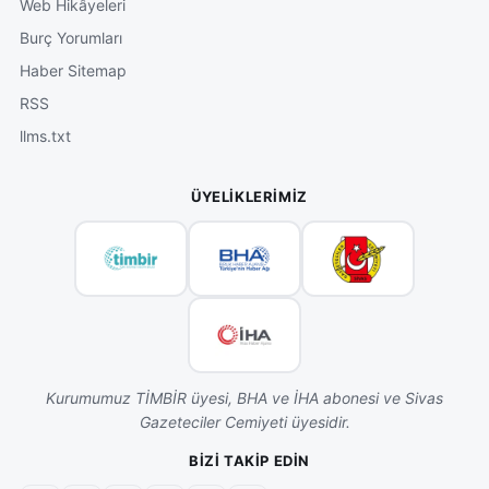
Web Hikâyeleri
Burç Yorumları
Haber Sitemap
RSS
llms.txt
ÜYELIKLERIMIZ
Kurumumuz TİMBİR üyesi, BHA ve İHA abonesi ve Sivas
Gazeteciler Cemiyeti üyesidir.
BIZI TAKIP EDIN