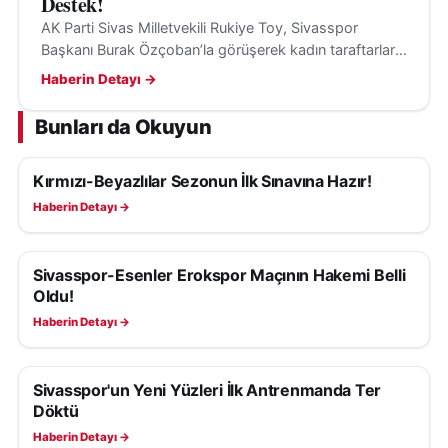
Destek!
AK Parti Sivas Milletvekili Rukiye Toy, Sivasspor
Başkanı Burak Özçoban’la görüşerek kadın taraftarların
maçları tribünden izlemesi için loca desteği sağladı.
Haberin Detayı →
Bunları da Okuyun
Kırmızı-Beyazlılar Sezonun İlk Sınavına Hazır!
SIVASSPOR HABERLERI
Haberin Detayı →
Sivasspor-Esenler Erokspor Maçının Hakemi Belli
SIVASSPOR HABERLERI
Oldu!
Haberin Detayı →
Sivasspor'un Yeni Yüzleri İlk Antrenmanda Ter
SIVASSPOR HABERLERI
Döktü
Haberin Detayı →