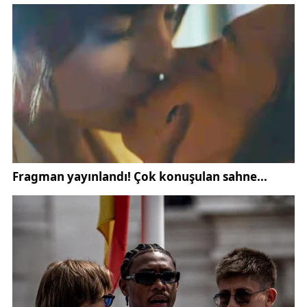
edildi.
Sivasspor cephesi, hem hukuki hem de idari sürecin
yakından ve titizlikle takip edildiğini kamuoyuyla
paylaştı. Kulüp yönetimi, TFF ve ilgili disiplin
kurullarının yapacağı değerlendirmeler sonucunda
ortaya çıkacak kararların beklendiğini belirtti.
Sürecin tamamlanmasının ardından ise şeffaflık
ilkesi gereği kamuoyunun yeniden bilgilendirileceği
kaydedildi.
Bu açıklama,
Sivasspor haberleri
,
PFDK gelişmeleri
ve
Mehmet Altıparmak son durum
başlıkları altında
gündemi yakından takip eden taraftarlar için önemli
bir bilgilendirme niteliği taşıyor. Konuya ilişkin
gelişmeler, spor kamuoyu kadar
Sivas gündemi
açısından da yakından izleniyor.