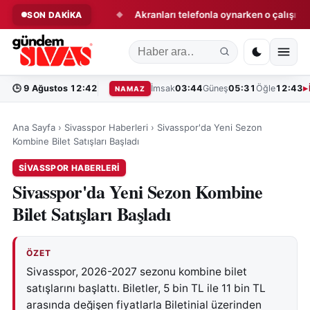
na bir darbe daha!
Akranları telefonla oynarken o çalışıyor!
SON DAKİKA
◆
🕒
9 Ağustos 12:42
İmsak
03:44
Güneş
05:31
Öğle
12:43
NAMAZ
Ana Sayfa
›
Sivasspor Haberleri
›
Sivasspor'da Yeni Sezon
Kombine Bilet Satışları Başladı
SIVASSPOR HABERLERI
Sivasspor'da Yeni Sezon Kombine
Bilet Satışları Başladı
ÖZET
Sivasspor, 2026-2027 sezonu kombine bilet
satışlarını başlattı. Biletler, 5 bin TL ile 11 bin TL
arasında değişen fiyatlarla Biletinial üzerinden