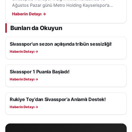
Ağustos Pazar günü Metro Holding Kayserispor’a
konuk olacak; hedef ilk galibiyet ve transfer takviyeleri.
Haberin Detayı →
Bunları da Okuyun
Sivasspor’un sezon açılışında tribün sessizliği!
SIVASSPOR HABERLERI
Haberin Detayı →
Sivasspor 1 Puanla Başladı!
SIVASSPOR HABERLERI
Haberin Detayı →
Rukiye Toy’dan Sivasspor’a Anlamlı Destek!
SIVASSPOR HABERLERI
Haberin Detayı →