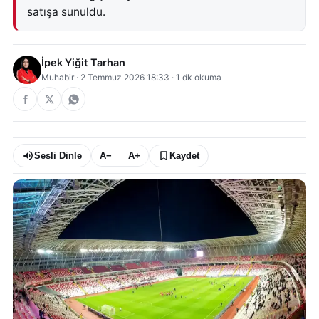
satışa sunuldu.
İpek Yiğit Tarhan
Muhabir
·
2 Temmuz 2026 18:33
·
1
dk okuma
Sesli Dinle
A−
A+
Kaydet