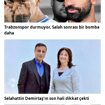
desteği bekliyor. Online satış sisteminin,
taraftarların bilet alım sürecini kolaylaştırması ve
yoğunluk yaşanmaması açısından tercih edildiği
ifade ediliyor. Kırmızı-beyazlı kulübün bu sezonki
kombine satış hedefi 25 bin olarak belirlendi.
Kulüp yetkilileri, kombine satışlarının hem kulübün
mali yapısına katkı sağlayacağını hem de takımın
performansını doğrudan etkileyecek taraftar
desteğinin artırılmasında kritik rol oynayacağını
belirtiyor. Sezon başı hazırlıklarıyla eş zamanlı
yürütülen kombine kampanyasının, Sivasspor
camiasında yeni sezona yönelik heyecanı da
beraberinde getirdiği gözlemleniyor.