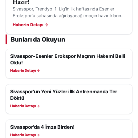
Hazır!
Sivasspor, Trendyol 1. Lig'in ilk haftasında Esenler
Başkanlık için adı geçen isimlerle ilgili soruları da
Erokspor'u sahasında ağırlayacağı maçın hazırlıklarını
yanıtlayan Ali Yavuz, Bahattin Eken ve Erdal Sarılar
tamamladı; karşılaşma 8 Ağustos Cumartesi günü
Haberin Detayı →
başta olmak üzere birçok önemli isimle görüşmeler
oynanacak.
gerçekleştirdiklerini açıkladı.
Bunları da Okuyun
Özellikle Erdal Sarılar’ın süreçte adı en çok öne
Sivasspor-Esenler Erokspor Maçının Hakemi Belli
SIVASSPOR HABERLERI
çıkan isimlerden biri olduğunu belirten Yavuz,
Oldu!
Mehmet Oflaz ve diğer kulüp büyüklerinin de
Haberin Detayı →
Sivasspor açısından önemli değerler olduğunu ifade
etti.
Sivasspor'un Yeni Yüzleri İlk Antrenmanda Ter
SIVASSPOR HABERLERI
Döktü
Yavuz, söz konusu isimlerin yönetimde yer alma
Haberin Detayı →
konusunda kesin karar vermediğini ancak yeni
oluşacak yönetime destek vereceklerine dair olumlu
yaklaşım sergilediklerini söyledi. Bahattin Eken ile
Sivasspor'da 4 İmza Birden!
SIVASSPOR HABERLERI
yapılan görüşmelerde ise henüz somut bir ilerleme
Haberin Detayı →