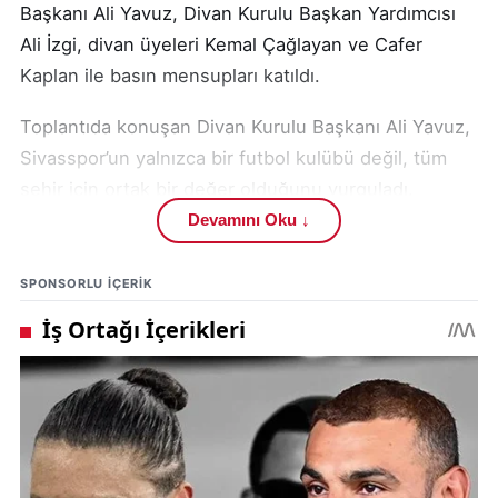
Başkanı Ali Yavuz, Divan Kurulu Başkan Yardımcısı
Ali İzgi, divan üyeleri Kemal Çağlayan ve Cafer
Kaplan ile basın mensupları katıldı.
Toplantıda konuşan Divan Kurulu Başkanı Ali Yavuz,
Sivasspor’un yalnızca bir futbol kulübü değil, tüm
şehir için ortak bir değer olduğunu vurguladı.
Bayram sonrasında kulüple ilgili kamuoyunda oluşan
Devamını Oku ↓
sessizliğe dikkat çeken Yavuz, Sivasspor’un
geleceğine yönelik eleştirilere saygı duyduklarını
SPONSORLU IÇERIK
ifade etti.
Yavuz, divan kurulu olarak bayram öncesinde
kapsamlı temaslarda bulunduklarını belirterek,
geçmiş dönemlerde kulüpte görev almış yöneticiler
ve iş insanlarıyla çeşitli görüşmeler
gerçekleştirdiklerini söyledi. Bu temasların önemli