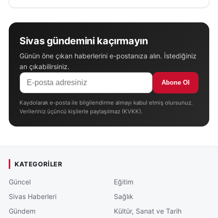
sağlanamadığını belirten Yavuz, hafta içerisinde yeni
gelişmeler yaşanabileceğini ve sürecin tüm
ihtimallere açık olduğunu sözlerine ekledi.
Sivas gündemini kaçırmayın
Günün öne çıkan haberlerini e-postanıza alın. İstediğiniz
13 Haziran’da gerçekleştirilecek kongreyle birlikte
an çıkabilirsiniz.
Sivasspor’un yeni yönetiminin belirlenmesi ve
Abone Ol
kulübün geleceğine ilişkin önemli kararların alınması
bekleniyor.
Kaydolarak e-posta ile bilgilendirme almayı kabul etmiş olursunuz.
Verileriniz üçüncü kişilerle paylaşılmaz (KVKK).
KATEGORILER
Güncel
Eğitim
Sivas Haberleri
Sağlık
Gündem
Kültür, Sanat ve Tarih