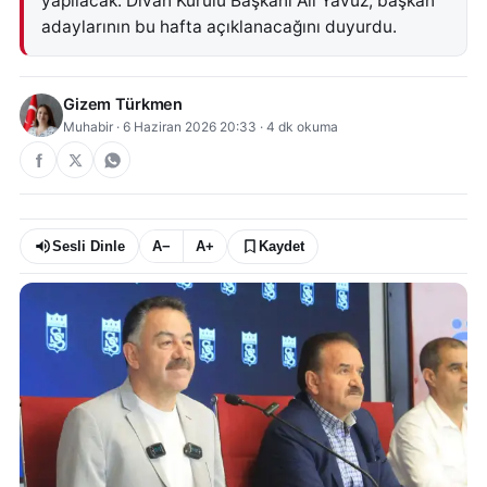
yapılacak. Divan Kurulu Başkanı Ali Yavuz, başkan
adaylarının bu hafta açıklanacağını duyurdu.
Gizem Türkmen
Muhabir
·
6 Haziran 2026 20:33
·
4
dk okuma
Sesli Dinle
A−
A+
Kaydet