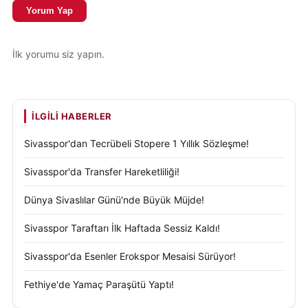
Yorum Yap
seçeneğinin gündemden çıktığını söyledi.
Teknik direktör İsmet Taşdemir’in kulüpten ayrılığıyla
İlk yorumu siz yapın.
ilgili değerlendirmelerde bulunan Yavuz, deneyimli
çalıştırıcının maliyetinin mevcut şartlar içerisinde
kulüp açısından yüksek kaldığını ifade etti.
İLGILI HABERLER
Taşdemir’in gelecek sezon için oyuncu planlaması
Sivasspor'dan Tecrübeli Stopere 1 Yıllık Sözleşme!
yaptığını ve elinde transfer listesi bulunduğunu
Sivasspor'da Transfer Hareketliliği!
belirten Yavuz, mevcut ekonomik belirsizlik
nedeniyle bu yükün altına girmenin Sivasspor
Dünya Sivaslılar Günü'nde Büyük Müjde!
açısından zor olduğunu dile getirdi.
Sivasspor Taraftarı İlk Haftada Sessiz Kaldı!
Kulüp yönetiminin önünü göremediği bir dönemde
Sivasspor'da Esenler Erokspor Mesaisi Sürüyor!
alınan kararın Sivasspor’un menfaatleri
doğrultusunda değerlendirildiğini söyleyen Yavuz,
Fethiye'de Yamaç Paraşütü Yaptı!
önceliğin kulübün mevcut yapısını korumak