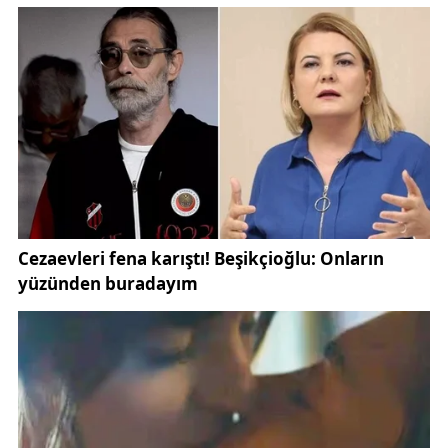
Kongre kararının alınmasındaki temel amacın
yönetim sürecinin önünü açmak olduğunu belirten
Yavuz, adaylık hazırlığı yapan isimlerin bu hafta
içerisinde resmi açıklamalarını yapmasının
beklendiğini söyledi.
Süreç boyunca destek veren isimlere teşekkür eden
Yavuz, özellikle TBMM AK Parti Grup Başkanı
Abdullah Güler’e ve Sivas Valiliği’ne teşekkürlerini
iletti. Sivas’taki kamu çalışmaları ve resmi
açıklamalar için Sivas Valiliği
(
https://www.sivas.gov.tr
) üzerinden güncel
bilgilere ulaşılabiliyor.
Ali Yavuz, Sivasspor başkanlığı için görüşülen birkaç
aday bulunduğunu belirterek, kamuoyunun adayları
değerlendirme fırsatı bulmasının önemli olduğunu