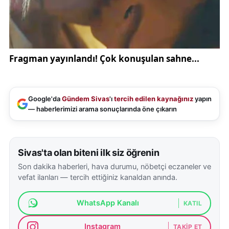
söyledi.
Başkan adaylığı konusunda resmi hazırlık yapan
isimlerin bulunduğunu aktaran Yavuz, adayların
kendi açıklamalarını yapmalarının daha doğru
olacağını ifade etti. Divan Kurulu’nun adaylar
arasında tercih belirtmesinin doğru olmayacağını
Google'da
Gündem Sivas
'ı
tercih edilen kaynağınız
yapın
kaydeden Yavuz, adaylık duyurularının hafta
— haberlerimizi arama sonuçlarında öne çıkarın
ortasına kadar netleşmesini beklediklerini dile
getirdi.
Sivas'ta olan biteni ilk siz öğrenin
Basın toplantısında kulübün mali durumu da
Son dakika haberleri, hava durumu, nöbetçi eczaneler ve
gündeme geldi. Ali Yavuz, Sivasspor’un nakit
vefat ilanları — tercih ettiğiniz kanaldan anında.
ihtiyacının devam ettiğini ve geçmiş dönemden
kalan çeşitli yükümlülüklerin bulunduğunu belirtti.
WhatsApp Kanalı
KATIL
Kulübün borcunun 500 milyon liranın üzerinde
Instagram
TAKIP ET