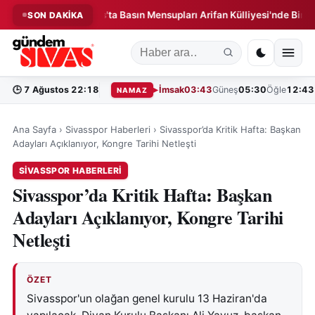
niği!
Sivas'ta Basın Mensupları Arifan Külliyesi'nde Bir Araya G
SON DAKİKA
◆
🕒
7 Ağustos 22:18
İmsak
03:43
Güneş
05:30
Öğle
12:43
NAMAZ
Ana Sayfa
›
Sivasspor Haberleri
›
Sivasspor’da Kritik Hafta: Başkan
Adayları Açıklanıyor, Kongre Tarihi Netleşti
SIVASSPOR HABERLERI
Sivasspor’da Kritik Hafta: Başkan
Adayları Açıklanıyor, Kongre Tarihi
Netleşti
ÖZET
Sivasspor'un olağan genel kurulu 13 Haziran'da