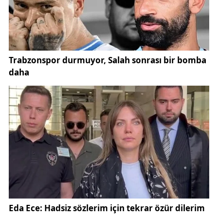
bir bölümünün kamuoyuna yansıtılmadığını dile
getiren Yavuz, bazı isimlerin görüşmelerin basına
açıklanmasına sıcak yaklaşmadığını kaydetti.
Kulübün zorlu bir süreçten geçtiğini ifade eden
Yavuz, Sivasspor’un ekonomik sıkıntılar yaşadığını
ancak kamuoyunda dile getirilen kayyum benzeri
senaryoların kulübe zarar verebileceğini belirtti.
Sivasspor ile ilgili son gelişmeler ve spor
gündemindeki diğer haberler için Gündem Sivas
Spor kategorisini takip edebilirsiniz.
Divan Kurulu Başkanı Ali Yavuz, kulübün olağan
genel kurulunun 13 Haziran Cumartesi günü saat
18.00’de gerçekleştirileceğini açıkladı.