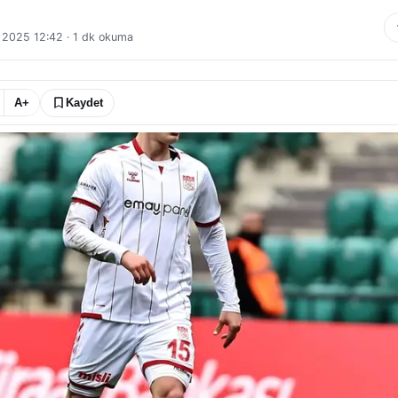
 2025 12:42
·
1
dk okuma
A+
Kaydet