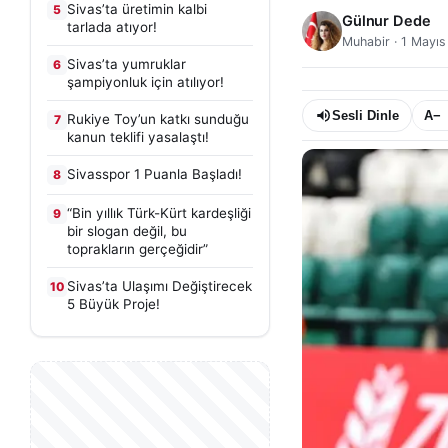
Sivas’ta üretimin kalbi
5
Gülnur Dede
tarlada atıyor!
Muhabir
·
1 Mayıs
Sivas’ta yumruklar
6
şampiyonluk için atılıyor!
Sesli Dinle
A−
Rukiye Toy’un katkı sunduğu
7
kanun teklifi yasalaştı!
Sivasspor 1 Puanla Başladı!
8
“Bin yıllık Türk-Kürt kardeşliği
9
bir slogan değil, bu
toprakların gerçeğidir”
Sivas’ta Ulaşımı Değiştirecek
10
5 Büyük Proje!