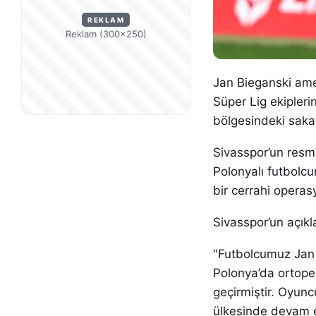
REKLAM
Reklam (300×250)
Jan Bieganski amel
Süper Lig ekipler
bölgesindeki sakat
Sivasspor’un resm
Polonyalı futbolcu
bir cerrahi operasy
Sivasspor’un açıkl
"Futbolcumuz Jan 
Polonya’da ortope
geçirmiştir. Oyunc
ülkesinde devam e