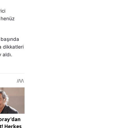
ici
e henüz
 başında
 dikkatleri
 aldı.