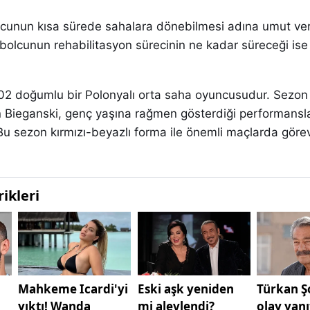
cunun kısa sürede sahalara dönebilmesi adına umut ver
bolcunun rehabilitasyon sürecinin ne kadar süreceği is
02 doğumlu bir Polonyalı orta saha oyuncusudur. Sezon
n Bieganski, genç yaşına rağmen gösterdiği performansla
Bu sezon kırmızı-beyazlı forma ile önemli maçlarda görev