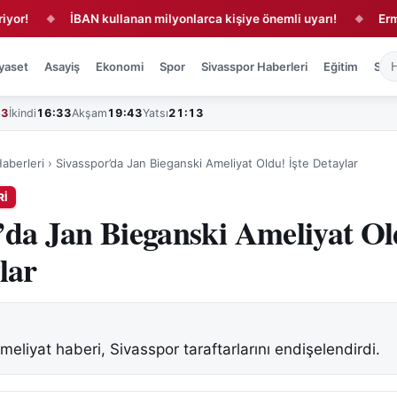
İBAN kullanan milyonlarca kişiye önemli uyarı!
Ermenek f
◆
◆
yaset
Asayiş
Ekonomi
Spor
Sivasspor Haberleri
Eğitim
Sağl
43
İkindi
16:33
Akşam
19:43
Yatsı
21:13
aberleri
›
Sivasspor’da Jan Bieganski Ameliyat Oldu! İşte Detaylar
RI
’da Jan Bieganski Ameliyat Ol
lar
eliyat haberi, Sivasspor taraftarlarını endişelendirdi.