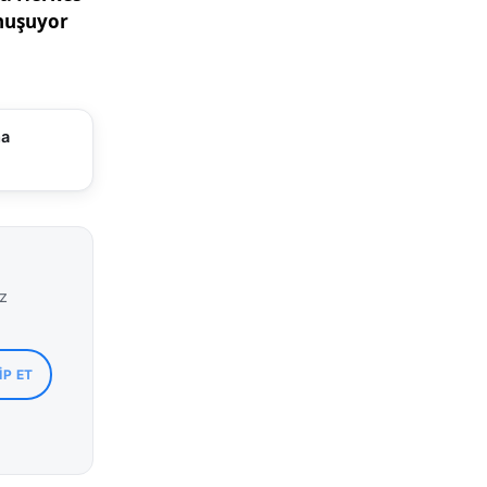
ma
iz
IP ET