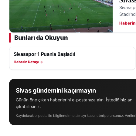
Sivasspo
Stadı'nd
Haberin
Bunları da Okuyun
Sivasspor 1 Puanla Başladı!
SIVASSPOR HABERLERI
Haberin Detayı →
Sivas gündemini kaçırmayın
Günün öne çıkan haberlerini e-postanıza alın. İstediğiniz an
çıkabilirsiniz.
Kaydolarak e-posta ile bilgilendirme almayı kabul etmiş olursunuz. Veriler