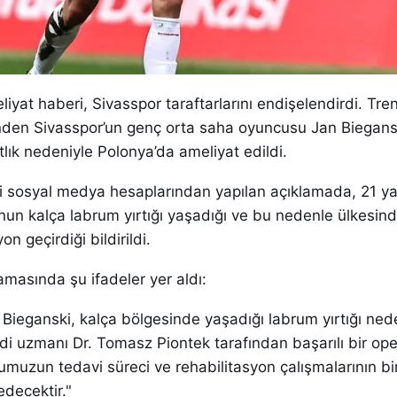
iyat haberi, Sivasspor taraftarlarını endişelendirdi. Tre
inden Sivasspor’un genç orta saha oyuncusu Jan Biegansk
lık nedeniyle Polonya’da ameliyat edildi.
i sosyal medya hesaplarından yapılan açıklamada, 21 ya
nun kalça labrum yırtığı yaşadığı ve bu nedenle ülkesind
on geçirdiği bildirildi.
amasında şu ifadeler yer aldı:
Bieganski, kalça bölgesinde yaşadığı labrum yırtığı ned
di uzmanı Dr. Tomasz Piontek tarafından başarılı bir op
umuzun tedavi süreci ve rehabilitasyon çalışmalarının b
decektir."