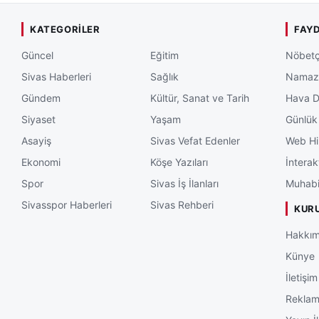
KATEGORILER
FAYD
Güncel
Eğitim
Nöbetç
Sivas Haberleri
Sağlık
Namaz 
Gündem
Kültür, Sanat ve Tarih
Hava 
Siyaset
Yaşam
Günlük
Asayiş
Sivas Vefat Edenler
Web Hi
Ekonomi
Köşe Yazıları
İnterak
Spor
Sivas İş İlanları
Muhabi
Sivasspor Haberleri
Sivas Rehberi
KUR
Hakkım
Künye
İletişim
Rekla