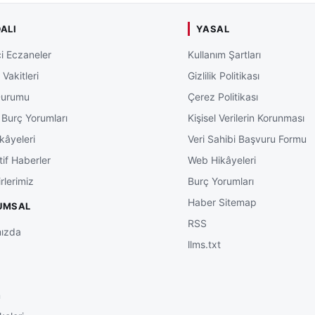
ALI
YASAL
i Eczaneler
Kullanım Şartları
Vakitleri
Gizlilik Politikası
Durumu
Çerez Politikası
 Burç Yorumları
Kişisel Verilerin Korunması
kâyeleri
Veri Sahibi Başvuru Formu
tif Haberler
Web Hikâyeleri
rlerimiz
Burç Yorumları
Haber Sitemap
UMSAL
RSS
ızda
llms.txt
m