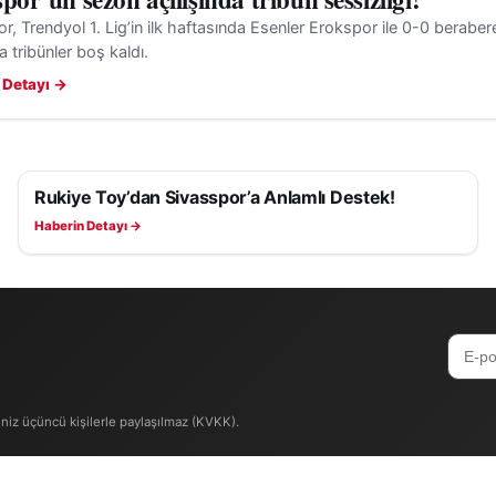
r, Trendyol 1. Lig’in ilk haftasında Esenler Erokspor ile 0-0 berabe
a tribünler boş kaldı.
 Detayı →
Rukiye Toy’dan Sivasspor’a Anlamlı Destek!
SIVASSPOR HABERLERI
Haberin Detayı →
iniz üçüncü kişilerle paylaşılmaz (KVKK).