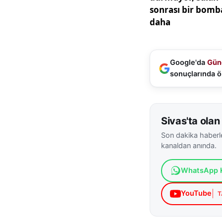
Google'da
Gün
sonuçlarında ö
Sivas'ta olan 
Son dakika haberle
kanaldan anında.
WhatsApp K
YouTube
T