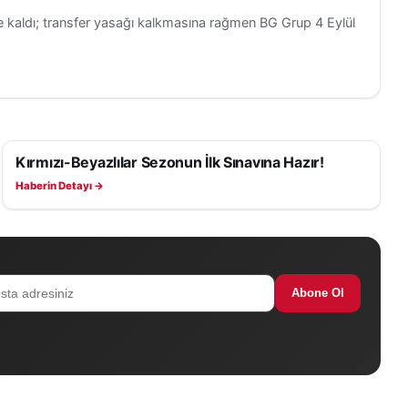
re kaldı; transfer yasağı kalkmasına rağmen BG Grup 4 Eylül
Kırmızı-Beyazlılar Sezonun İlk Sınavına Hazır!
SIVASSPOR HABERLERI
Haberin Detayı →
Abone Ol