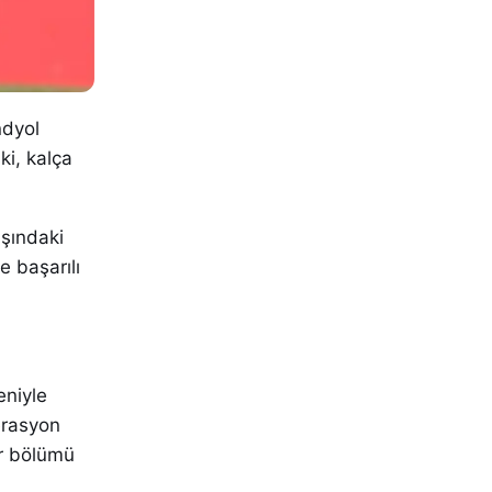
ndyol
i, kalça
şındaki
e başarılı
eniyle
erasyon
ir bölümü