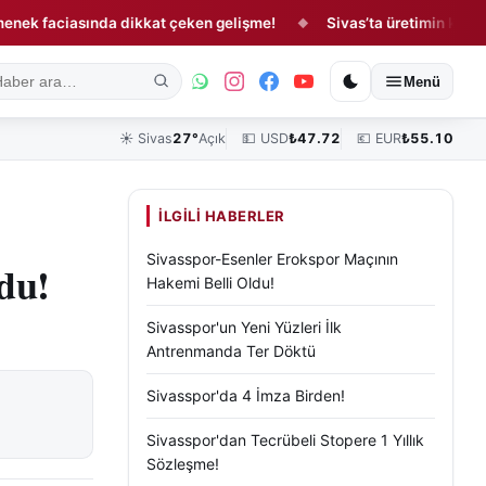
aciasında dikkat çeken gelişme!
Sivas’ta üretimin kalbi tarlada
◆
ık
Kültür, Sanat ve Tarih
Yaşam
Sivas Vefat Edenler
Köşe Yazılar
Menü
☀️
Sivas
27°
Açık
💵 USD
₺
47.72
💶 EUR
₺
55.10
İLGILI HABERLER
Sivasspor-Esenler Erokspor Maçının
du!
Hakemi Belli Oldu!
Sivasspor'un Yeni Yüzleri İlk
Antrenmanda Ter Döktü
Sivasspor'da 4 İmza Birden!
Sivasspor'dan Tecrübeli Stopere 1 Yıllık
Sözleşme!