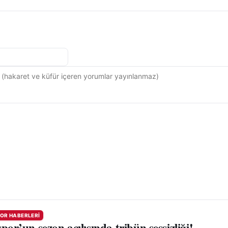
OR HABERLERI
por’un sezon açılışında tribün sessizliği!