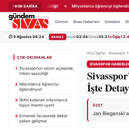
ışında tribün sessizliği!
Milyonlarca öğrenciyi ilgilendiriyor!
SON DAKİKA
◆
Güncel
Sivas Haberleri
Gündem
Si
🕒
9 Ağustos 08:24
İmsak
03:44
Güneş
05:31
Öğle
12:
NAMAZ
Ana Sayfa
›
Sivasspor H
ÇOK OKUNANLAR
SIVASSPOR HABERLE
Sivasspor’un sezon açılışında
1
Sivasspor
tribün sessizliği!
İşte Detay
Milyonlarca öğrenciyi
2
ilgilendiriyor!
İBAN kullanan milyonlarca
3
kişiye önemli uyarı!
ÖZET
Jan Bieganski am
Ermenek faciasında dikkat
4
çeken gelişme!