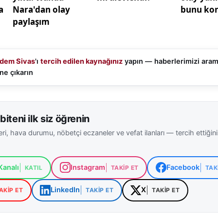
dem Sivas
'ı
tercih edilen kaynağınız
yapın — haberlerimizi ara
ne çıkarın
biteni ilk siz öğrenin
ri, hava durumu, nöbetçi eczaneler ve vefat ilanları — tercih ettiğin
analı
Instagram
Facebook
KATIL
TAKIP ET
TAK
LinkedIn
X
AKIP ET
TAKIP ET
TAKIP ET