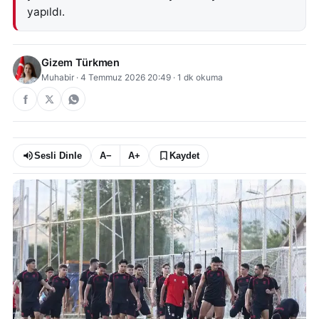
yapıldı.
Gizem Türkmen
Muhabir
·
4 Temmuz 2026 20:49
·
1
dk okuma
Sesli Dinle
A−
A+
Kaydet