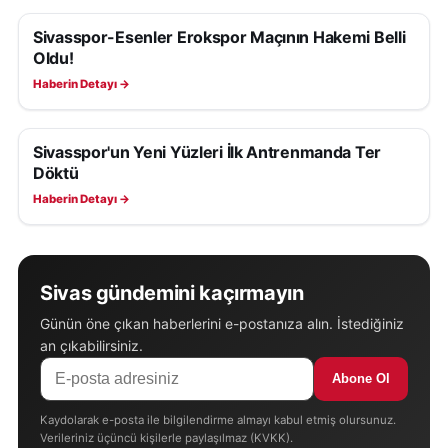
Sivasspor-Esenler Erokspor Maçının Hakemi Belli
SIVASSPOR HABERLERI
Oldu!
Haberin Detayı →
Sivasspor'un Yeni Yüzleri İlk Antrenmanda Ter
SIVASSPOR HABERLERI
Döktü
Haberin Detayı →
Sivas gündemini kaçırmayın
Günün öne çıkan haberlerini e-postanıza alın. İstediğiniz
an çıkabilirsiniz.
Abone Ol
Kaydolarak e-posta ile bilgilendirme almayı kabul etmiş olursunuz.
Verileriniz üçüncü kişilerle paylaşılmaz (KVKK).