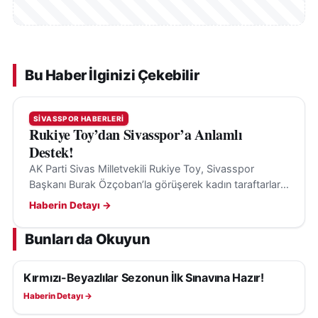
Bu Haber İlginizi Çekebilir
SIVASSPOR HABERLERI
Rukiye Toy’dan Sivasspor’a Anlamlı
Destek!
AK Parti Sivas Milletvekili Rukiye Toy, Sivasspor
Başkanı Burak Özçoban’la görüşerek kadın taraftarların
maçları tribünden izlemesi için loca desteği sağladı.
Haberin Detayı →
Bunları da Okuyun
Kırmızı-Beyazlılar Sezonun İlk Sınavına Hazır!
SIVASSPOR HABERLERI
Haberin Detayı →