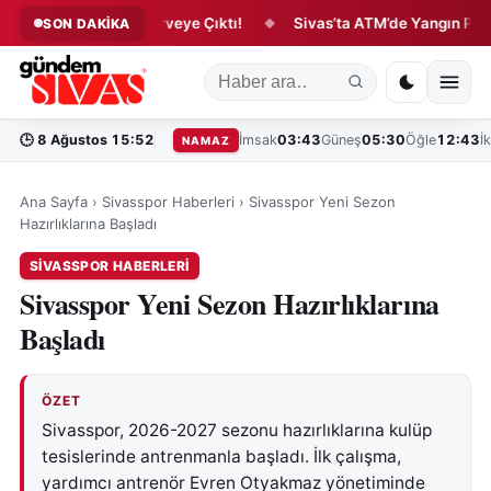
ivali’nde Coşku Zirveye Çıktı!
Sivas’ta ATM’de Yangın Paniği!
SON DAKİKA
◆
🕒
8 Ağustos 15:52
İmsak
03:43
Güneş
05:30
Öğle
12:43
İ
NAMAZ
Ana Sayfa
›
Sivasspor Haberleri
›
Sivasspor Yeni Sezon
Hazırlıklarına Başladı
SIVASSPOR HABERLERI
Sivasspor Yeni Sezon Hazırlıklarına
Başladı
ÖZET
Sivasspor, 2026-2027 sezonu hazırlıklarına kulüp
tesislerinde antrenmanla başladı. İlk çalışma,
yardımcı antrenör Evren Otyakmaz yönetiminde