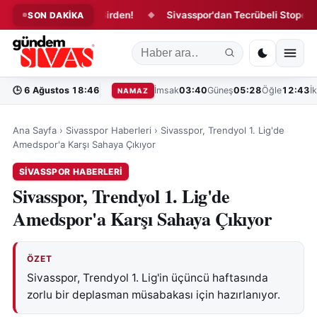
spor'da 4 İmza Birden!
Sivasspor'dan Tecrübeli Stopere 1 Yıll
SON DAKİKA
◆
🕒
6 Ağustos 18:46
İmsak
03:40
Güneş
05:28
Öğle
12:43
İ
NAMAZ
Ana Sayfa
›
Sivasspor Haberleri
›
Sivasspor, Trendyol 1. Lig'de
Amedspor'a Karşı Sahaya Çıkıyor
SIVASSPOR HABERLERI
Sivasspor, Trendyol 1. Lig'de
Amedspor'a Karşı Sahaya Çıkıyor
ÖZET
Sivasspor, Trendyol 1. Lig'in üçüncü haftasında
zorlu bir deplasman müsabakası için hazırlanıyor.