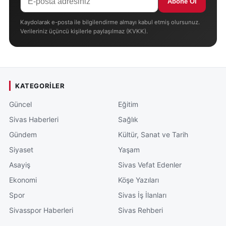
Abone Ol
Kaydolarak e-posta ile bilgilendirme almayı kabul etmiş olursunuz.
Verileriniz üçüncü kişilerle paylaşılmaz (KVKK).
KATEGORILER
Güncel
Eğitim
Sivas Haberleri
Sağlık
Gündem
Kültür, Sanat ve Tarih
Siyaset
Yaşam
Asayiş
Sivas Vefat Edenler
Ekonomi
Köşe Yazıları
Spor
Sivas İş İlanları
Sivasspor Haberleri
Sivas Rehberi