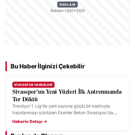
REKLAM
Reklam (300×250)
Bu Haber İlginizi Çekebilir
SIVASSPOR HABERLERI
Sivasspor'un Yeni Yüzleri İlk Antrenmanda
Ter Döktü
Trendyol 1. Lig'de yeni sezona güçlü bir kadroyla
hazırlanmayı sürdüren Ekenler Beton Sivasspor'da,
yeni transferler ilk kez takım arkadaşlarıyla birlikte
Haberin Detayı →
antrenmana çıktı.