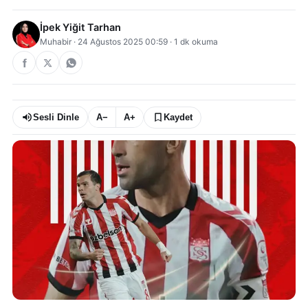
İpek Yiğit Tarhan
Muhabir
·
24 Ağustos 2025 00:59
·
1
dk okuma
Sesli Dinle
A−
A+
Kaydet