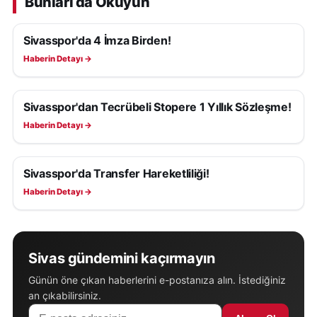
Bunları da Okuyun
Sivasspor'da 4 İmza Birden!
SIVASSPOR HABERLERI
Haberin Detayı →
Sivasspor'dan Tecrübeli Stopere 1 Yıllık Sözleşme!
SIVASSPOR HABERLERI
Haberin Detayı →
Sivasspor'da Transfer Hareketliliği!
SIVASSPOR HABERLERI
Haberin Detayı →
Sivas gündemini kaçırmayın
Günün öne çıkan haberlerini e-postanıza alın. İstediğiniz
an çıkabilirsiniz.