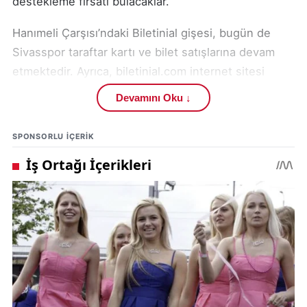
destekleme fırsatı bulacaklar.
Hanımeli Çarşısı’ndaki Biletinial gişesi, bugün de
Sivasspor taraftar kartı ve bilet satışlarına devam
etmektedir. Ayrıca, biletinial.com internet sitesi
üzerinden de online olarak kart başvurusu
Devamını Oku ↓
yapılabilir. Online satışlar, taraftarların kart alma
sürecini kolaylaştırmaktadır.
SPONSORLU IÇERIK
Sivasspor, taraftar desteğinin önemine vurgu
yaparak, taraftarlarını Taraftar Kartı alarak takımlarını
destek etmeye davet ediyor. Bu kampanya ile hem
takıma destek olunacak hem de özel bir forma
kazanma imkanı elde edilecektir.