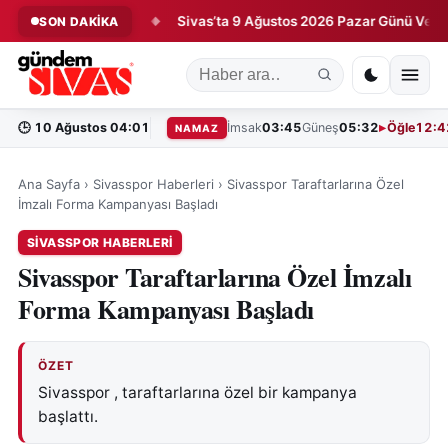
yağa Kaldırdı!
Sivas’ta 9 Ağustos 2026 Pazar Günü Vefat Eden
SON DAKİKA
◆
🕒
10 Ağustos 04:01
İmsak
03:45
Güneş
05:32
Öğle
12:4
NAMAZ
Ana Sayfa
›
Sivasspor Haberleri
›
Sivasspor Taraftarlarına Özel
İmzalı Forma Kampanyası Başladı
SIVASSPOR HABERLERI
Sivasspor Taraftarlarına Özel İmzalı
Forma Kampanyası Başladı
ÖZET
Sivasspor , taraftarlarına özel bir kampanya
başlattı.