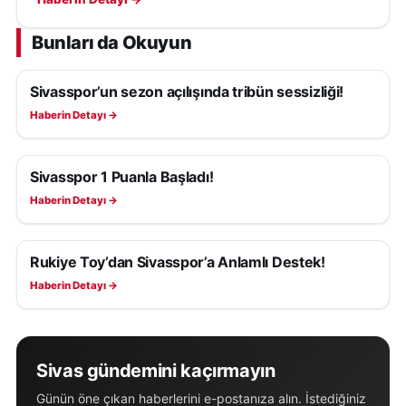
Bunları da Okuyun
Sivasspor’un sezon açılışında tribün sessizliği!
SIVASSPOR HABERLERI
Haberin Detayı →
Sivasspor 1 Puanla Başladı!
SIVASSPOR HABERLERI
Haberin Detayı →
Rukiye Toy’dan Sivasspor’a Anlamlı Destek!
SIVASSPOR HABERLERI
Haberin Detayı →
Sivas gündemini kaçırmayın
Günün öne çıkan haberlerini e-postanıza alın. İstediğiniz