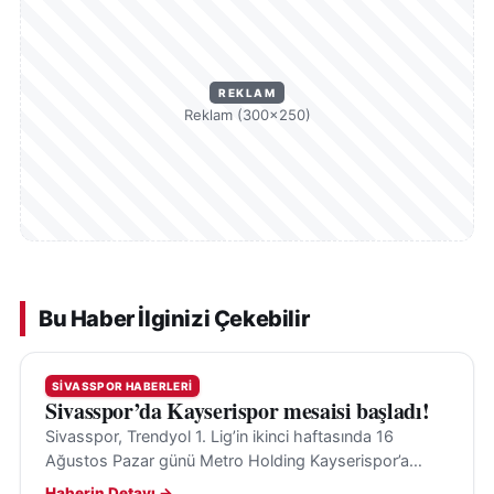
REKLAM
Reklam (300×250)
Bu Haber İlginizi Çekebilir
SIVASSPOR HABERLERI
Sivasspor’da Kayserispor mesaisi başladı!
Sivasspor, Trendyol 1. Lig’in ikinci haftasında 16
Ağustos Pazar günü Metro Holding Kayserispor’a
konuk olacak; hedef ilk galibiyet ve transfer takviyeleri.
Haberin Detayı →