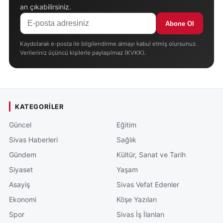
an çıkabilirsiniz.
Abone Ol
Kaydolarak e-posta ile bilgilendirme almayı kabul etmiş olursunuz.
Verileriniz üçüncü kişilerle paylaşılmaz (KVKK).
KATEGORILER
Güncel
Eğitim
Sivas Haberleri
Sağlık
Gündem
Kültür, Sanat ve Tarih
Siyaset
Yaşam
Asayiş
Sivas Vefat Edenler
Ekonomi
Köşe Yazıları
Spor
Sivas İş İlanları