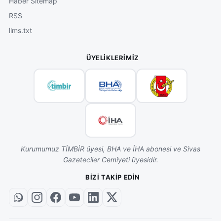
Haber Sitemap
RSS
llms.txt
ÜYELIKLERIMIZ
Kurumumuz TİMBİR üyesi, BHA ve İHA abonesi ve Sivas
Gazeteciler Cemiyeti üyesidir.
BIZI TAKIP EDIN