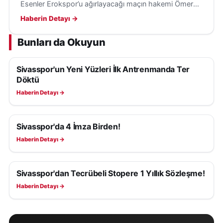
Esenler Erokspor’u ağırlayacağı maçın hakemi Ömer
Tolga Güldibi oldu. Karşılaşma 8 Ağustos’ta Sivas’ta
Haberin Detayı →
oynanacak.
Bunları da Okuyun
Sivasspor'un Yeni Yüzleri İlk Antrenmanda Ter
SIVASSPOR HABERLERI
Döktü
Haberin Detayı →
Sivasspor'da 4 İmza Birden!
SIVASSPOR HABERLERI
Haberin Detayı →
Sivasspor'dan Tecrübeli Stopere 1 Yıllık Sözleşme!
SIVASSPOR HABERLERI
Haberin Detayı →