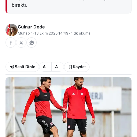
bıraktı.
Gülnur Dede
Muhabir
·
18 Ekim 2025 14:49
·
1
dk okuma
Sesli Dinle
A−
A+
Kaydet