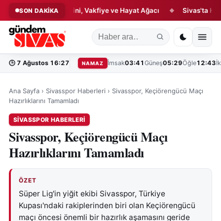
llık Hikâyesi: Çini, Vakfiye ve Hayat Ağacı
Sivas'ta Kültür ve 
SON DAKİKA
◆
🕒
7 Ağustos 16:27
İmsak
03:41
Güneş
05:29
Öğle
12:43
İ
NAMAZ
Ana Sayfa
›
Sivasspor Haberleri
›
Sivasspor, Keçiörengücü Maçı
Hazırlıklarını Tamamladı
SIVASSPOR HABERLERI
Sivasspor, Keçiörengücü Maçı
Hazırlıklarını Tamamladı
ÖZET
Süper Lig'in yiğit ekibi Sivasspor, Türkiye
Kupası'ndaki rakiplerinden biri olan Keçiörengücü
maçı öncesi önemli bir hazırlık aşamasını geride