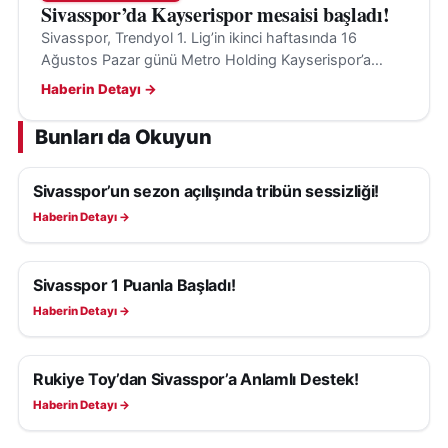
Sivasspor’da Kayserispor mesaisi başladı!
Sivasspor, Trendyol 1. Lig’in ikinci haftasında 16
Ağustos Pazar günü Metro Holding Kayserispor’a
konuk olacak; hedef ilk galibiyet ve transfer takviyeleri.
Haberin Detayı →
Bunları da Okuyun
Sivasspor’un sezon açılışında tribün sessizliği!
SIVASSPOR HABERLERI
Haberin Detayı →
Sivasspor 1 Puanla Başladı!
SIVASSPOR HABERLERI
Haberin Detayı →
Rukiye Toy’dan Sivasspor’a Anlamlı Destek!
SIVASSPOR HABERLERI
Haberin Detayı →