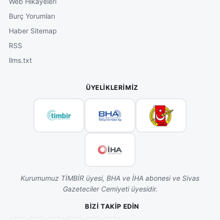
Web Hikâyeleri
Burç Yorumları
Haber Sitemap
RSS
llms.txt
ÜYELIKLERIMIZ
Kurumumuz TİMBİR üyesi, BHA ve İHA abonesi ve Sivas
Gazeteciler Cemiyeti üyesidir.
BIZI TAKIP EDIN