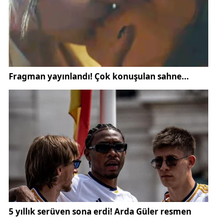
25 yaşındaki futbolcunun fizik gücü, pas yüzdesi ve
pozisyon bilgisi teknik heyet tarafından olumlu
karşılandı.
Campos’un takıma kısa sürede adapte
olması,
Sivasspor haberleri
arasında en çok
konuşulan gelişmelerden biri oldu. Taraftarlar, bu
transferin sezona damga vurabileceğine inanıyor.
Hazırlık sürecini başarıyla tamamlayan Sivasspor
kafilesi, bugün Erzurum’a hareket ederek kamp
sürecine başladı. Oyuncuların moralli olması, maç
öncesi atmosferi daha da pozitif hale getirdi.
Sivasspor’un kamp sürecinde hem fiziksel dinlenme
hem de stratejik toplantılarla maç gününe hazır hâle
gelmesi hedefleniyor.