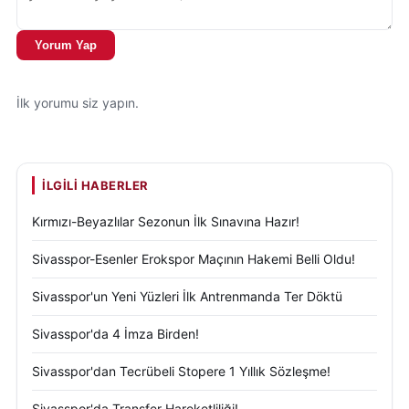
Yorum Yap
İlk yorumu siz yapın.
İLGILI HABERLER
Kırmızı-Beyazlılar Sezonun İlk Sınavına Hazır!
Sivasspor-Esenler Erokspor Maçının Hakemi Belli Oldu!
Sivasspor'un Yeni Yüzleri İlk Antrenmanda Ter Döktü
Sivasspor'da 4 İmza Birden!
Sivasspor'dan Tecrübeli Stopere 1 Yıllık Sözleşme!
Sivasspor'da Transfer Hareketliliği!