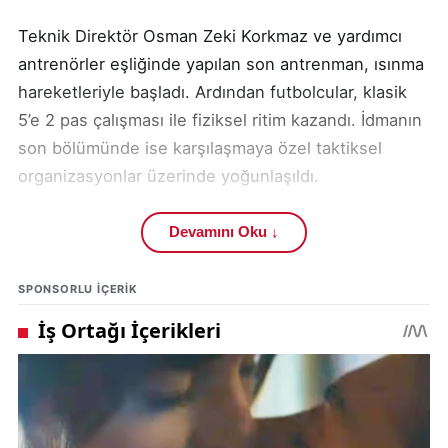
Teknik Direktör Osman Zeki Korkmaz ve yardımcı
antrenörler eşliğinde yapılan son antrenman, ısınma
hareketleriyle başladı. Ardından futbolcular, klasik
5’e 2 pas çalışması ile fiziksel ritim kazandı. İdmanın
son bölümünde ise karşılaşmaya özel taktiksel
organizasyonlar üzerinde yoğunlaşıldı.
Osman Zeki Korkmaz’ın oyun felsefesini takıma
Devamını Oku ↓
benimsettirme sürecinin başarılı geçtiği
gözlemlendi. Takım içindeki uyum, taraftarlara umut
SPONSORLU IÇERIK
verirken, oyuncuların yüksek motivasyonu dikkat
çekti.
Bu sezonun dikkat çeken transferlerinden biri olan
Brezilyalı orta saha oyuncusu Luan Campos, bugün
yapılan antrenmanda ilk kez takımla birlikte yer aldı.