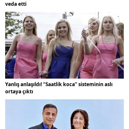
Sivasspor, 2025-2026 sezonunun ilk resmi
mücadelesine çıkıyor. Erzurumspor FK ile oynanacak
olan karşılaşma:
Maçın hakem kadrosu ve VAR sistemiyle ilgili
detaylar ise Türkiye Futbol Federasyonu'nun resmi
web sitesinden öğrenilebilir.
Sivasspor’un bu sezonki tüm gelişmelerini, transfer
haberlerini, maç sonrası analizlerini ve özel
röportajlarını
Gündem Sivas
üzerinden takip
edebilirsiniz.