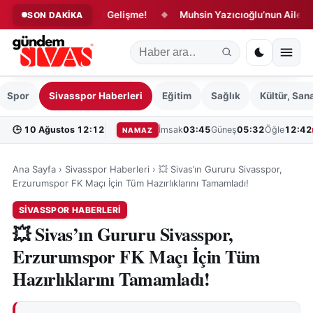
an Amca İçin Yeni Gelişme!
Muhsin Yazıcıoğlu’nun Ailesi Adale
SON DAKİKA
◆
Spor
Sivasspor Haberleri
Eğitim
Sağlık
Kültür, San
🕒
10 Ağustos 12:12
İmsak
03:45
Güneş
05:32
Öğle
12:42
NAMAZ
Ana Sayfa
›
Sivasspor Haberleri
›
💥 Sivas’ın Gururu Sivasspor,
Erzurumspor FK Maçı İçin Tüm Hazırlıklarını Tamamladı!
SIVASSPOR HABERLERI
💥 Sivas’ın Gururu Sivasspor,
Erzurumspor FK Maçı İçin Tüm
Hazırlıklarını Tamamladı!