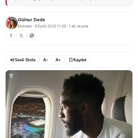
Gülnur Dede
Muhabir
·
9 Eylül 2025 11:29
·
1
dk okuma
Sesli Dinle
A−
A+
Kaydet