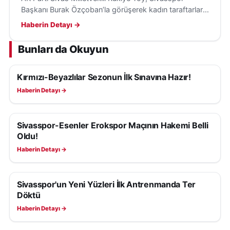
Başkanı Burak Özçoban’la görüşerek kadın taraftarların
maçları tribünden izlemesi için loca desteği sağladı.
Haberin Detayı →
Bunları da Okuyun
Kırmızı-Beyazlılar Sezonun İlk Sınavına Hazır!
SIVASSPOR HABERLERI
Haberin Detayı →
Sivasspor-Esenler Erokspor Maçının Hakemi Belli
SIVASSPOR HABERLERI
Oldu!
Haberin Detayı →
Sivasspor'un Yeni Yüzleri İlk Antrenmanda Ter
SIVASSPOR HABERLERI
Döktü
Haberin Detayı →