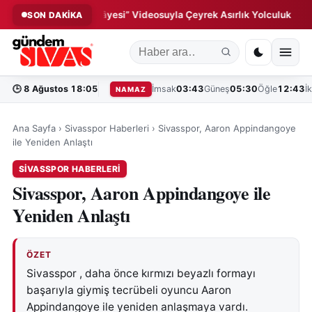
ajı: “Milletin Hikâyesi” Videosuyla Çeyrek Asırlık Yolculuk
Kan
SON DAKİKA
◆
🕒
8 Ağustos 18:05
İmsak
03:43
Güneş
05:30
Öğle
12:43
İ
NAMAZ
Ana Sayfa
›
Sivasspor Haberleri
›
Sivasspor, Aaron Appindangoye
ile Yeniden Anlaştı
SIVASSPOR HABERLERI
Sivasspor, Aaron Appindangoye ile
Yeniden Anlaştı
ÖZET
Sivasspor , daha önce kırmızı beyazlı formayı
başarıyla giymiş tecrübeli oyuncu Aaron
Appindangoye ile yeniden anlaşmaya vardı.