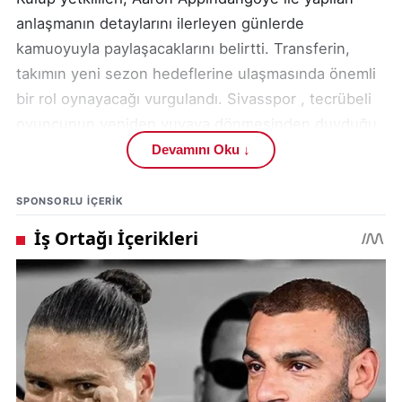
anlaşmanın detaylarını ilerleyen günlerde
kamuoyuyla paylaşacaklarını belirtti. Transferin,
takımın yeni sezon hedeflerine ulaşmasında önemli
bir rol oynayacağı vurgulandı. Sivasspor , tecrübeli
oyuncunun yeniden yuvaya dönmesinden duyduğu
memnuniyeti dile getirdi.
Devamını Oku ↓
Sivasspor taraftarı, Aaron Appindangoye 'nin
SPONSORLU IÇERIK
yeniden takıma katılmasıyla büyük bir heyecan
yaşadı. Sosyal medyada "Yuvana hoş geldin Aaron
Appindangoye" mesajları yoğunlaşırken, taraftarlar
oyuncunun performansını özlediklerini belirttiler.
Appindangoye'nin takıma olan katkısı ve deneyimi,
yeni sezon için umut vadetti.