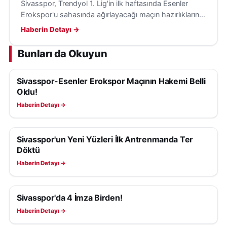
Sivasspor, Trendyol 1. Lig'in ilk haftasında Esenler
Erokspor'u sahasında ağırlayacağı maçın hazırlıklarını
tamamladı; karşılaşma 8 Ağustos Cumartesi günü
Haberin Detayı →
oynanacak.
Bunları da Okuyun
Sivasspor-Esenler Erokspor Maçının Hakemi Belli
SIVASSPOR HABERLERI
Oldu!
Haberin Detayı →
Sivasspor'un Yeni Yüzleri İlk Antrenmanda Ter
SIVASSPOR HABERLERI
Döktü
Haberin Detayı →
Sivasspor'da 4 İmza Birden!
SIVASSPOR HABERLERI
Haberin Detayı →