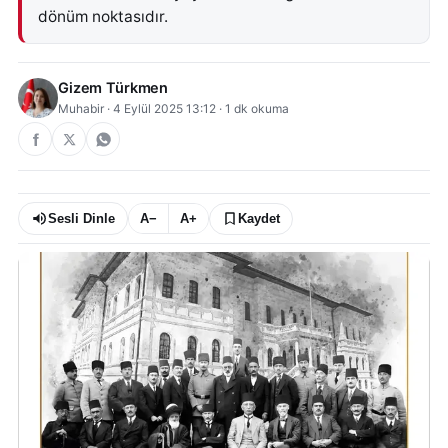
dönüm noktasıdır.
Gizem Türkmen
Muhabir
·
4 Eylül 2025 13:12
·
1
dk okuma
Sesli Dinle
A−
A+
Kaydet