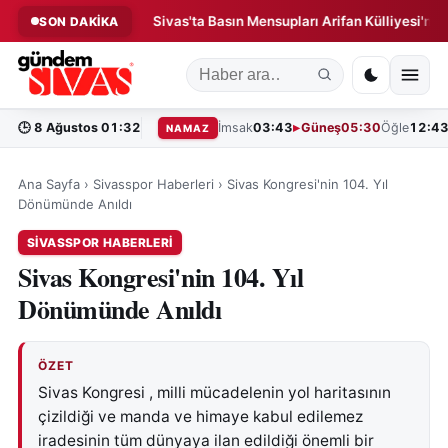
ın Paniği!
Sivas'ta Basın Mensupları Arifan Külliyesi'nde Bir A
SON DAKİKA
◆
🕒
8 Ağustos 01:32
İmsak
03:43
Güneş
05:30
Öğle
12:4
NAMAZ
Ana Sayfa
›
Sivasspor Haberleri
›
Sivas Kongresi'nin 104. Yıl
Dönümünde Anıldı
SIVASSPOR HABERLERI
Sivas Kongresi'nin 104. Yıl
Dönümünde Anıldı
ÖZET
Sivas Kongresi , milli mücadelenin yol haritasının
çizildiği ve manda ve himaye kabul edilemez
iradesinin tüm dünyaya ilan edildiği önemli bir