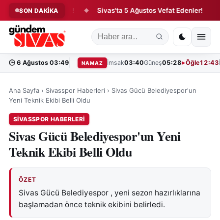
sfer Hareketliliği!
Sivas'ta 5 Ağustos Vefat Edenler!
Tar
SON DAKİKA
◆
◆
🕒
6 Ağustos 03:49
İmsak
03:40
Güneş
05:28
Öğle
12:43
NAMAZ
Ana Sayfa
›
Sivasspor Haberleri
›
Sivas Gücü Belediyespor'un
Yeni Teknik Ekibi Belli Oldu
SIVASSPOR HABERLERI
Sivas Gücü Belediyespor'un Yeni
Teknik Ekibi Belli Oldu
ÖZET
Sivas Gücü Belediyespor , yeni sezon hazırlıklarına
başlamadan önce teknik ekibini belirledi.