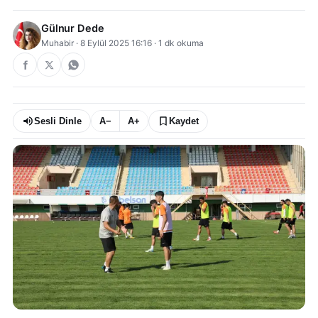
Gülnur Dede
Muhabir
·
8 Eylül 2025 16:16
·
1
dk okuma
Sesli Dinle
A−
A+
Kaydet