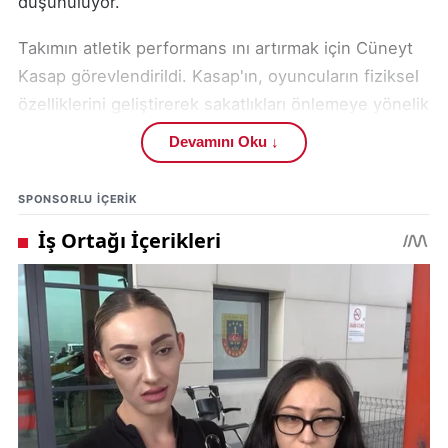
düşünülüyor.
Takımın atletik performans ını artırmak için Cüneyt
Kasap görevlendirildi. Kasap'ın, oyuncuların fiziksel
özelliklerini geliştirerek sakatlıkları önlemeye yönelik
çalışmalar yapacağı öğrenildi. Ayrıca, kaleci
Devamını Oku ↓
antrenörlüğü görevine Kerim Özden atandı.
Özden'in, kalecilerin performansını yükseltmek için
SPONSORLU IÇERIK
özel programlar uygulayacağı kaydedildi.
Kulüp yönetimi ve Sivas Gücü Belediyespor ailesi,
yeni teknik ekibe başarılar diledi. Yönetim, ekibin
uyumlu bir şekilde çalışarak takımı hedeflerine
ulaştıracağına inandığını vurguladı.