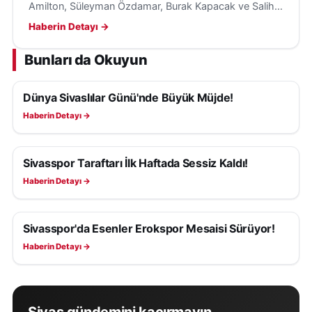
Amilton, Süleyman Özdamar, Burak Kapacak ve Salih
Kavrazlı'yı Sivas'a getirerek kadrosunu güçlendirmeye
Haberin Detayı →
çalışıyor.
Bunları da Okuyun
Dünya Sivaslılar Günü'nde Büyük Müjde!
SIVASSPOR HABERLERI
Haberin Detayı →
Sivasspor Taraftarı İlk Haftada Sessiz Kaldı!
SIVASSPOR HABERLERI
Haberin Detayı →
Sivasspor'da Esenler Erokspor Mesaisi Sürüyor!
SIVASSPOR HABERLERI
Haberin Detayı →
Sivas gündemini kaçırmayın