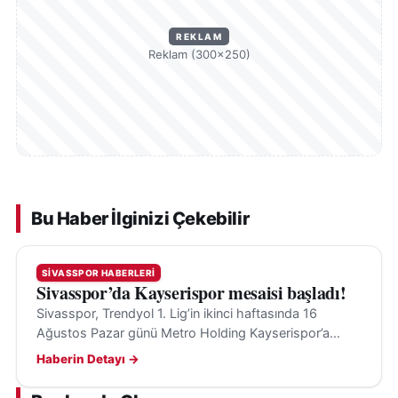
REKLAM
Reklam (300×250)
Bu Haber İlginizi Çekebilir
SIVASSPOR HABERLERI
Sivasspor’da Kayserispor mesaisi başladı!
Sivasspor, Trendyol 1. Lig’in ikinci haftasında 16
Ağustos Pazar günü Metro Holding Kayserispor’a
konuk olacak; hedef ilk galibiyet ve transfer takviyeleri.
Haberin Detayı →