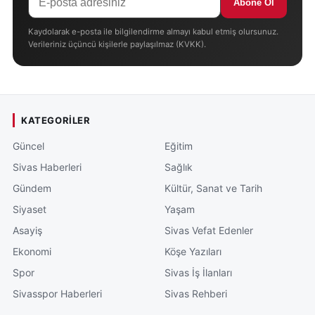
Abone Ol
Kaydolarak e-posta ile bilgilendirme almayı kabul etmiş olursunuz.
Verileriniz üçüncü kişilerle paylaşılmaz (KVKK).
KATEGORILER
Güncel
Eğitim
Sivas Haberleri
Sağlık
Gündem
Kültür, Sanat ve Tarih
Siyaset
Yaşam
Asayiş
Sivas Vefat Edenler
Ekonomi
Köşe Yazıları
Spor
Sivas İş İlanları
Sivasspor Haberleri
Sivas Rehberi