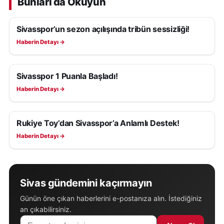
Bunları da Okuyun
Sivasspor’un sezon açılışında tribün sessizliği!
SIVASSPOR HABERLERI
Haberin Detayı →
Sivasspor 1 Puanla Başladı!
SIVASSPOR HABERLERI
Haberin Detayı →
Rukiye Toy’dan Sivasspor’a Anlamlı Destek!
SIVASSPOR HABERLERI
Haberin Detayı →
Sivas gündemini kaçırmayın
Günün öne çıkan haberlerini e-postanıza alın. İstediğiniz
an çıkabilirsiniz.