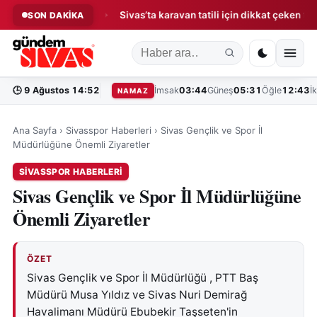
losu ne kadar?
Sivas’ta karavan tatili için dikkat çeken fırsat!
SON DAKİKA
◆
🕒
9 Ağustos 14:52
İmsak
03:44
Güneş
05:31
Öğle
12:43
İ
NAMAZ
Ana Sayfa
›
Sivasspor Haberleri
›
Sivas Gençlik ve Spor İl
Müdürlüğüne Önemli Ziyaretler
SIVASSPOR HABERLERI
Sivas Gençlik ve Spor İl Müdürlüğüne
Önemli Ziyaretler
ÖZET
Sivas Gençlik ve Spor İl Müdürlüğü , PTT Baş
Müdürü Musa Yıldız ve Sivas Nuri Demirağ
Havalimanı Müdürü Ebubekir Taşseten'in