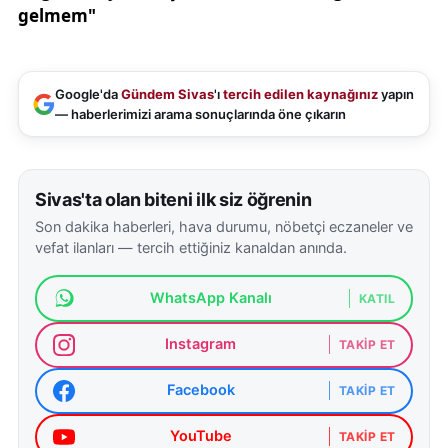
Google'da
Gündem Sivas
'ı
tercih edilen kaynağınız
yapın
— haberlerimizi arama sonuçlarında öne çıkarın
Sivas'ta olan biteni ilk siz öğrenin
Son dakika haberleri, hava durumu, nöbetçi eczaneler ve
vefat ilanları — tercih ettiğiniz kanaldan anında.
WhatsApp Kanalı
KATIL
Instagram
TAKIP ET
Facebook
TAKIP ET
YouTube
TAKIP ET