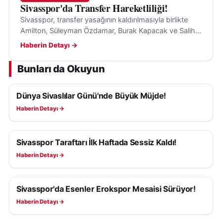
Sivasspor'da Transfer Hareketliliği!
Sivasspor, transfer yasağının kaldırılmasıyla birlikte
Amilton, Süleyman Özdamar, Burak Kapacak ve Salih
Kavrazlı'yı Sivas'a getirerek kadrosunu güçlendirmeye
Haberin Detayı →
çalışıyor.
Bunları da Okuyun
Dünya Sivaslılar Günü'nde Büyük Müjde!
SIVASSPOR HABERLERI
Haberin Detayı →
Sivasspor Taraftarı İlk Haftada Sessiz Kaldı!
SIVASSPOR HABERLERI
Haberin Detayı →
Sivasspor'da Esenler Erokspor Mesaisi Sürüyor!
SIVASSPOR HABERLERI
Haberin Detayı →