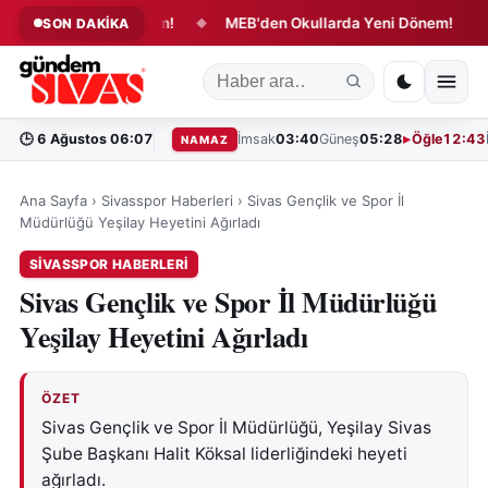
mesinde Yeni Dönem!
MEB'den Okullarda Yeni Dönem!
Si
SON DAKİKA
◆
◆
🕒
6 Ağustos 06:07
İmsak
03:40
Güneş
05:28
Öğle
12:43
NAMAZ
Ana Sayfa
›
Sivasspor Haberleri
›
Sivas Gençlik ve Spor İl
Müdürlüğü Yeşilay Heyetini Ağırladı
SIVASSPOR HABERLERI
Sivas Gençlik ve Spor İl Müdürlüğü
Yeşilay Heyetini Ağırladı
ÖZET
Sivas Gençlik ve Spor İl Müdürlüğü, Yeşilay Sivas
Şube Başkanı Halit Köksal liderliğindeki heyeti
ağırladı.