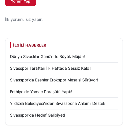
Yorum Yap
Sivas’taki spor faaliyetleri ve yerel gelişmeler
İlk yorumu siz yapın.
hakkında resmi bilgilere ise
Sivas Valiliği
’nin resmî
internet sitesi üzerinden erişim sağlanabiliyor
(
https://www.sivas.gov.tr
).
İLGILI HABERLER
Kırmızı-beyazlı ekip, Serikspor karşılaşması
Dünya Sivaslılar Günü'nde Büyük Müjde!
öncesinde çalışmalarına ara vermeden devam
edecek. Teknik heyetin planlaması doğrultusunda
Sivasspor Taraftarı İlk Haftada Sessiz Kaldı!
yarın yapılacak antrenmanla birlikte maçın son taktik
Sivasspor'da Esenler Erokspor Mesaisi Sürüyor!
provasının gerçekleştirilmesi bekleniyor.
Fethiye'de Yamaç Paraşütü Yaptı!
Takımın fiziksel dayanıklılığı, oyun disiplini ve set
organizasyonlarındaki etkinliği, deplasmandaki
Yıldızeli Belediyesi'nden Sivasspor'a Anlamlı Destek!
mücadelenin belirleyici unsurları arasında yer alacak.
Sivasspor'da Hedef Galibiyet!
Ligde istikrarlı bir grafik yakalamak isteyen Özbelsan
Sivasspor, Serikspor deplasmanından puan ya da