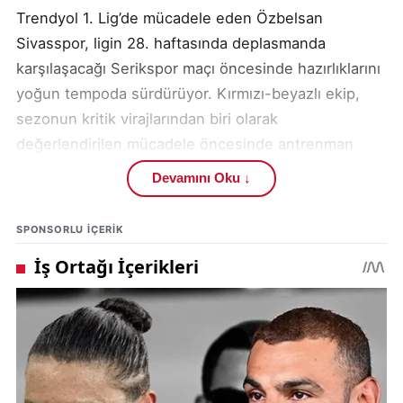
Trendyol 1. Lig’de mücadele eden Özbelsan
Sivasspor, ligin 28. haftasında deplasmanda
karşılaşacağı Serikspor maçı öncesinde hazırlıklarını
yoğun tempoda sürdürüyor. Kırmızı-beyazlı ekip,
sezonun kritik virajlarından biri olarak
değerlendirilen mücadele öncesinde antrenman
programını teknik ve taktik ağırlıklı çalışmalarla
Devamını Oku ↓
şekillendiriyor.
SPONSORLU IÇERIK
Kulüp tesislerinde gerçekleştirilen idman, takımın
fiziksel ve mental olarak karşılaşmaya hazır hale
gelmesini amaçlayan kapsamlı bir çalışma programı
çerçevesinde yapıldı. Teknik Direktör
İsmet
Taşdemir
yönetimindeki antrenmanda futbolcuların
istekli ve disiplinli görüntüsü dikkat çekti.
Trendyol 1. Lig kapsamında oynanacak 28. hafta