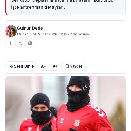
Serikspor deplasmanı için hazırlıklarını sürdürdü.
İşte antrenman detayları.
Gülnur Dede
Muhabir
·
28 Şubat 2026 10:32
·
2
dk okuma
Sesli Dinle
A−
A+
Kaydet