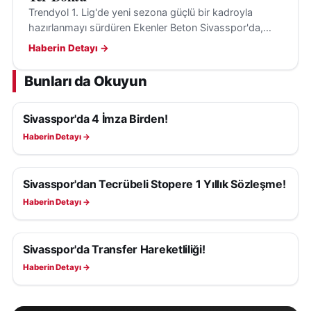
Trendyol 1. Lig'de yeni sezona güçlü bir kadroyla
hazırlanmayı sürdüren Ekenler Beton Sivasspor'da,
yeni transferler ilk kez takım arkadaşlarıyla birlikte
Haberin Detayı →
antrenmana çıktı.
Bunları da Okuyun
Sivasspor'da 4 İmza Birden!
SIVASSPOR HABERLERI
Haberin Detayı →
Sivasspor'dan Tecrübeli Stopere 1 Yıllık Sözleşme!
SIVASSPOR HABERLERI
Haberin Detayı →
Sivasspor'da Transfer Hareketliliği!
SIVASSPOR HABERLERI
Haberin Detayı →