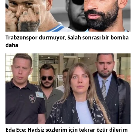
mücadelesi, hem puan tablosu hem de sezon
hedefleri açısından büyük önem taşıyor. Bu bilinçle
sahaya çıkan Yiğidolar, antrenmana ısınma
hareketleriyle başladı. Kondisyon ve koordinasyon
odaklı ısınma bölümünün ardından pas
organizasyonlarına geçildi.
Teknik heyet, özellikle topa sahip olma süresini
artırmaya yönelik dar alanda pas çalışmaları yaptırdı.
Oyuncuların hızlı karar verme, baskı altında doğru
pas tercihi ve oyun içi iletişim becerilerini
geliştirmeye yönelik uygulamalar üzerinde duruldu.
Antrenmanın ilerleyen bölümünde ise top koruma ve
alan daraltma çalışmaları gerçekleştirildi.
Sivas futbol gündemini yakından takip eden