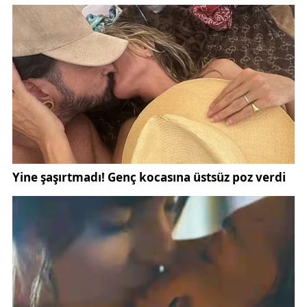
okuyucular için
Sivasspor haberleri
kategorisinde
gelişmeler düzenli olarak paylaşılmaktadır.
Hazırlık sürecinin son bölümünde duran top
organizasyonlarına ağırlık verildi. Hem hücum hem
savunma varyasyonlarının tekrar edildiği bu
bölümde, özellikle kenar ortaları ve ceza sahası içi
pozisyon alma üzerine detaylı çalışmalar yapıldı.
Teknik Direktör İsmet Taşdemir’in zaman zaman
oyunu durdurarak oyunculara birebir uyarılarda
bulunması, karşılaşmaya verilen önemi ortaya
koydu.
Duran topların maçın kaderini belirleyebildiği lig
maratonunda, bu tür detaylı çalışmaların karşılaşma
performansına doğrudan etki etmesi bekleniyor.
Yiğidolar, organizasyon disiplini ve saha içi