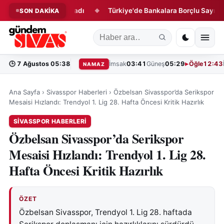
e Geri Sayım Başladı
Türkiye'de Bankalara Borçlu Sayısı Açıkl
SON DAKİKA
◆
🕒
7 Ağustos 05:38
İmsak
03:41
Güneş
05:29
Öğle
12:43
NAMAZ
Ana Sayfa
›
Sivasspor Haberleri
›
Özbelsan Sivasspor’da Serikspor
Mesaisi Hızlandı: Trendyol 1. Lig 28. Hafta Öncesi Kritik Hazırlık
SIVASSPOR HABERLERI
Özbelsan Sivasspor’da Serikspor
Mesaisi Hızlandı: Trendyol 1. Lig 28.
Hafta Öncesi Kritik Hazırlık
ÖZET
Özbelsan Sivasspor, Trendyol 1. Lig 28. haftada