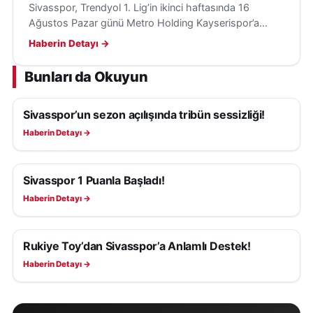
Sivasspor, Trendyol 1. Lig’in ikinci haftasında 16
Ağustos Pazar günü Metro Holding Kayserispor’a
konuk olacak; hedef ilk galibiyet ve transfer takviyeleri.
Haberin Detayı →
Bunları da Okuyun
Sivasspor’un sezon açılışında tribün sessizliği!
SIVASSPOR HABERLERI
Haberin Detayı →
Sivasspor 1 Puanla Başladı!
SIVASSPOR HABERLERI
Haberin Detayı →
Rukiye Toy’dan Sivasspor’a Anlamlı Destek!
SIVASSPOR HABERLERI
Haberin Detayı →