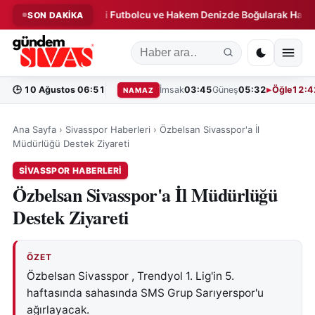
 Uyarı!
Eski Futbolcu ve Hakem Denizde Boğularak Hayatını Ka
SON DAKİKA
◆
🕒
10 Ağustos 06:51
İmsak
03:45
Güneş
05:32
Öğle
12:4
NAMAZ
Ana Sayfa
›
Sivasspor Haberleri
›
Özbelsan Sivasspor'a İl
Müdürlüğü Destek Ziyareti
SIVASSPOR HABERLERI
Özbelsan Sivasspor'a İl Müdürlüğü
Destek Ziyareti
ÖZET
Özbelsan Sivasspor , Trendyol 1. Lig'in 5.
haftasında sahasında SMS Grup Sarıyerspor'u
ağırlayacak.