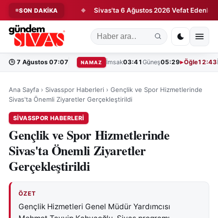
enmanda Ter Döktü
Sivas'ta 6 Ağustos 2026 Vefat Edenler
SON DAKİKA
◆
◆
🕒
7 Ağustos 07:07
İmsak
03:41
Güneş
05:29
Öğle
12:43
NAMAZ
Ana Sayfa
›
Sivasspor Haberleri
›
Gençlik ve Spor Hizmetlerinde
Sivas'ta Önemli Ziyaretler Gerçekleştirildi
SIVASSPOR HABERLERI
Gençlik ve Spor Hizmetlerinde
Sivas'ta Önemli Ziyaretler
Gerçekleştirildi
ÖZET
Gençlik Hizmetleri Genel Müdür Yardımcısı