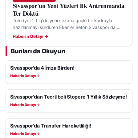
Sivasspor'un Yeni Yüzleri İlk Antrenmanda
Ter Döktü
Trendyol 1. Lig'de yeni sezona güçlü bir kadroyla
hazırlanmayı sürdüren Ekenler Beton Sivasspor'da,
yeni transferler ilk kez takım arkadaşlarıyla birlikte
Haberin Detayı →
antrenmana çıktı.
Bunları da Okuyun
Sivasspor'da 4 İmza Birden!
SIVASSPOR HABERLERI
Haberin Detayı →
Sivasspor'dan Tecrübeli Stopere 1 Yıllık Sözleşme!
SIVASSPOR HABERLERI
Haberin Detayı →
Sivasspor'da Transfer Hareketliliği!
SIVASSPOR HABERLERI
Haberin Detayı →