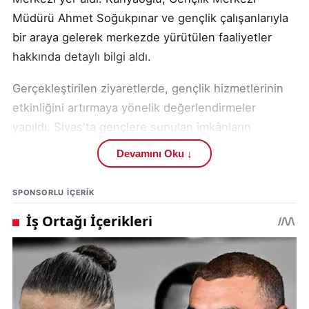
Müdürü Ahmet Soğukpınar ve gençlik çalışanlarıyla
bir araya gelerek merkezde yürütülen faaliyetler
hakkında detaylı bilgi aldı.
Gerçekleştirilen ziyaretlerde, gençlik hizmetlerinin
etkinliğini artırmaya yönelik değerlendirmeler
yapıldı. Sivas'ta gençlere sunulan imkânların
geliştirilmesi yönünde fikir alışverişinde bulunuldu
Devamını Oku ↓
ve şu konular ele alındı:
SPONSORLU IÇERIK
Yapılan değerlendirmelerde, gençlerin sosyal,
kültürel ve sportif gelişimlerine katkı sağlayacak
yeni projelerin hayata geçirilmesi üzerinde duruldu.