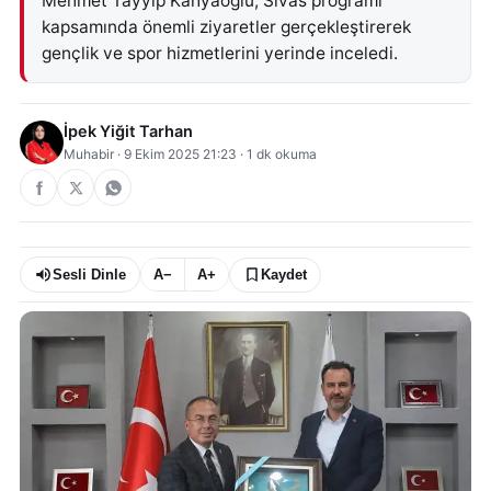
Mehmet Tayyip Kahyaoğlu, Sivas programı
kapsamında önemli ziyaretler gerçekleştirerek
gençlik ve spor hizmetlerini yerinde inceledi.
İpek Yiğit Tarhan
Muhabir
·
9 Ekim 2025 21:23
·
1
dk okuma
Sesli Dinle
A−
A+
Kaydet